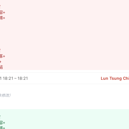
窗
容+
條+
窗
革+
+
結
 18:21 – 18:21
Lun Tsung Ch
未修改）
窗
容+
條+