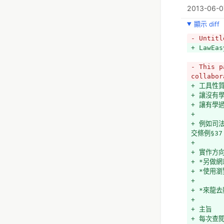
- 
+ 
2013-06-07
+ 
- 
+ 釘住視
顯示 diff
https://
+ *法規沿
- Untitl
開發者
+ *編章節
+ LawEas
+ Ko如前
+ *外部連
- This p
  技術指
collabor
（7 行未
+ 工具性
  *Ne
+ 讓沒有
  *設定
+ 讓有學
- 
+ 
- 
+ 例如司
- 
交條例§3
- 
+ 
- 
+ 實作方
- 釘住視
+ *另做
- *法規沿
+ *使用
- *編章節
+ 
- *外部連
+ *來龍去
- 
+ 
- 
+ 主旨
- 
+ 每次查
- 