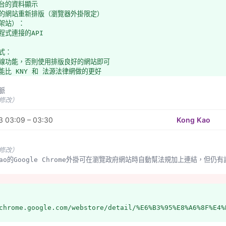
後台的資料顯示
援的網站重新排版（瀏覽器外掛限定）
（架站）：
程式連接的API
程式：
離線功能，否則使用排版良好的網站即可
不能比 KNY 和 法源法律網做的更好
去脈
未修改）
者未含所有法規，例如地方自治法規即均無收錄。
3 03:09 – 03:30
前狀態
Kong Kao
畫邊實作，且戰且走，還沒決定server與client端應如何分工。
Kao之前做過Google Chrome的外掛：https://github.com/kong0107/z
府第二次黑客松時則組了專案：https://laweasyread.hackpad.com/La
未修改）
設於 http://laweasyread.herokuapp.com
ng Kao的Google Chrome外掛可在瀏覽政府網站時自動幫法規加上連結，但仍
 https://github.com/g0v/laweasyread#api
瀏覽器外掛
ox: https://addons.mozilla.org/zh-TW/firefox/addon/lawea
e: https://chrome.google.com/webstore/detail/iedodmlnmho
chrome.google.com/webstore/detail/%E6%B3%95%E8%A6%8F%E4%
嵌功能（示範頁），並亦實作一供使用者貼文字立即轉換的頁面。