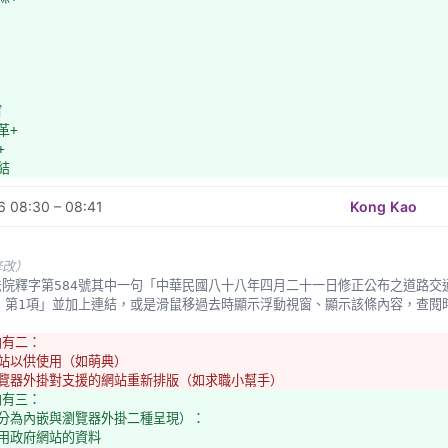
窗
革+
+
結
 08:30 – 08:41
Kong Kao
修改）
7 第1項」並加上連結，或是滑鼠移過去時顯示浮動視窗、顯示該條內容，查閱
向有二：
網站以供使用（如萌典）
瀏覽器外掛對支援的網站重新排版（如求職小幫手）
向有三：
（分為內嵌與瀏覽器外掛二種呈現）：
取用政府網站的資料