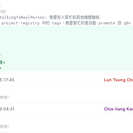
文部分則請參閱https://github.com/g0v/laweasyread-data/iss
導
Big5造字區的編碼沒能轉成UTF-8。
修改）
分析「變更條號、但沒有變更內文」的修法。
edsTalkingToRealPerson: 需要有人幫忙和其他機關聯絡
//github.com/g0v/laweasyread
成 project registry 中的 tags，需要幫忙的會自動 promote 到 g0v 
//github.com/g0v/laweasyread-data
//github.com/g0v/laweasyread-front
//laweasyread.hackpad.com/LawEasyRead-5nGaomJOqkU
與功能
未修改）
窗
技術與工具
革+
+
格式
結
cript, Node.js, AngularJS, LiveScript
5 17:45
Lun Tsung Ch
式
o-do
未修改）
窗
 JSON度與 to-do
革+
9 04:31
Chia-liang Ka
+
果
結
未修改）
 Kao的Google Chrome外掛可在瀏覽政府網站時自動幫法規加上連結，但仍