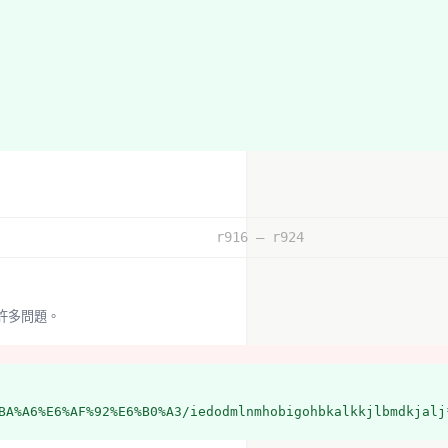
r916 – r924
hlaweasyread
wEasyRead-5nGaomJOqkU
有許多問題。
syread/
bigohbkalkkjlbmdkjalj
BA%A6%E6%AF%92%E6%B0%A3/iedodmlnmhobigohbkalkkjlbmdkjalj