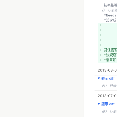
- 處理法律條
  技術指
- *有一些
（7 行未
- *未能
  *Ne
+ https:
  *設定
+ https:
+ 
+ https:
+ 
+ https:
+ 
+ 
  *目標
+ 
（24 行
+ 釘住視
  使用
+ *法規沿
  *
+ *編章節
- 出檔案
+ *外部連
+ 出JavaS
2013-08-0
+ 
+ 檔案格
+ 
顯示 diff
+ 
- 進度與 t
+ 
（97 行
+ 進
+ 釘住視
+ HTML,
+ *法規沿
2013-07-0
+ *編章節
  現有成
顯示 diff
+ *外部連
- 
+ 
（97 行
- Kong
+ 