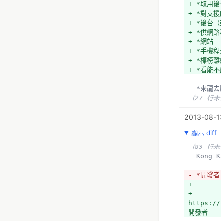
+ *取用
+ *對支
+ *後台
+ *供網路
+ *網站
+ *手機
+ *標榜
+ *看能
  *來龍
（27 行
  此二
2013-08-1
  專案目
- *邊規
顯示 diff
- Kong 
- 上次零時政
（83 行
+ **後台架
  Ko
+ *API 見
+ *前台
- *開發者
+ *已有
+ 
+ *Firef
+ 
+ *Chrom
https://
+ *有內
開發者