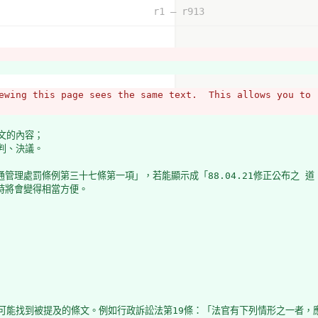
r1 – r913
BA%A6%E6%AF%92%E6%B0%A3/iedodmlnmhobigohbkalkkjlbmdkjalj
ewing this page sees the same text.  This allows you to 
文的內容；
project hub
判、決議。
管理處罰條例第三十七條第一項」，若能顯示成「88.04.21修正公布之 道
時將會變得相當方便。
可能找到被提及的條文。例如行政訴訟法第19條：「法官有下列情形之一者，