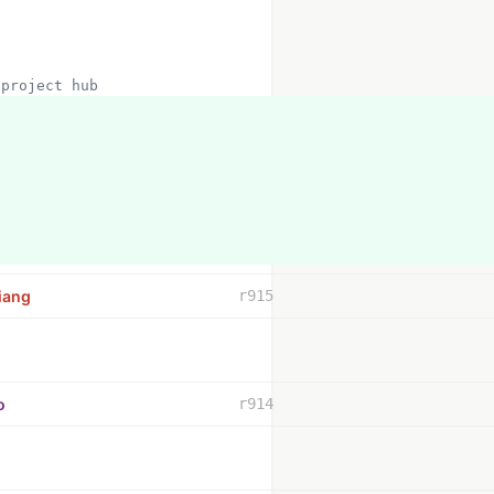
ues
project hub
iang
r915
o
r914
有許多問題。