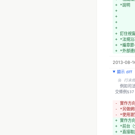
+ *說明
+ 
+ 
+ 
+ 
+ 釘住視
+ *法規沿
+ *編章節
+ *外部連
2013-08-16
顯示 diff
（6 行未
  例如司法院釋字第584號其中一句「中華民國八十八年四月二十一日修正公布之道路交通管理處罰條例第三十七條第一項」，若能顯示成「88.04.21修正公布之 道
交條例§3
- 實作方
- *另做
- *使用
+ 實作方
+ *前台
+ *直接