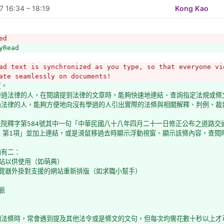
 16:34 – 18:19
Kong Kao
窗
chrome.google.com/webstore/detail/%E6%B3%95%E8%A6%8F%E4%
革+
ed
+
yRead
述開發者
結
ad text is synchronized as you type, so that everyone vi
導
ate seamlessly on documents!
修改）
質。
edsTalkingToRealPerson: 需要有人幫忙和其他機關聯絡
學過法律的人，在閱讀提到法律的文章時，能夠快速地連結、查詢指定法規或條
成 project registry 中的 tags，需要幫忙的會自動 promote 到 g0v 
過法律的人，能夠方便地向沒有學過的人引出實際的法條與相關解釋、判例、裁
法院釋字第584號其中一句「中華民國八十八年四月二十一日修正公布之道路交通
7 第1項」並加上連結，或是滑鼠移過去時顯示浮動視窗、顯示該條內容，查閱
向有二：
窗
網站以供使用（如萌典）
革+
瀏覽器外掛對支援的網站重新排版（如求職小幫手）
+
結
脈
閱法條時，常會遇到提及其他法令或是條文的文句，但每次均需花數十秒以上才