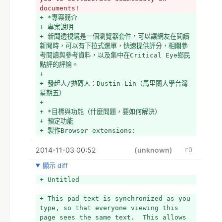
documents!
+ *專案簡介
+ 專案說明
+ 新聞透視鏡是一個瀏覽器套件，可以讓網友在閱讀
新聞時，可以有下拉式選單，快速提供評分，相關參
考閱讀與參考資料，以及集中在Critical Eye鄉民
點評的評論。
+ 
+ 發起人/拋磚人：Dustin Lin（馬里蘭大學台灣
星期五）
+ 
+ *目標與功能（什麼問題，要如何解決）
+ 預定功能
+ 製作Browser extensions: 
+ 當使用者進入主要的新聞網站瀏覽新聞時，
2014-11-03 00:52
+ *新聞中提及的政治人物都變成超連結，游標移上
(unknown)
r0
去時，出現下拉式選單，可以對該人物在這個事件中
顯示 diff
的表現給分（1~5），給完分後可以選擇是否給理由
與分析。該下拉式選單也有連結到該人物
+ Untitled
wikipedia, 政誌、立委投票指南等。
+ 兩大功能：
+ This pad text is synchronized as you 
+ *看新聞時，依照人物角色給予人物資訊
type, so that everyone viewing this 
+ *職務
page sees the same text.  This allows 