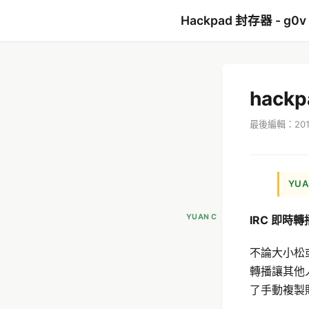
Hackpad 封存器 - g0v
hack
最後編輯：2016
YUA
YUAN C
IRC 即時轉播 
不論大小松或
轉播讓其他人
了手動複製