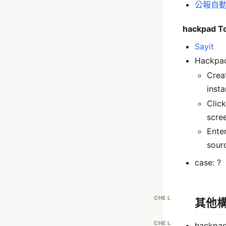
公報自
hackpad To
Sayit
Hackpad
Crea
insta
Clic
scre
Ente
sour
case: ?
CHE L
其他
CHE L
hackpa