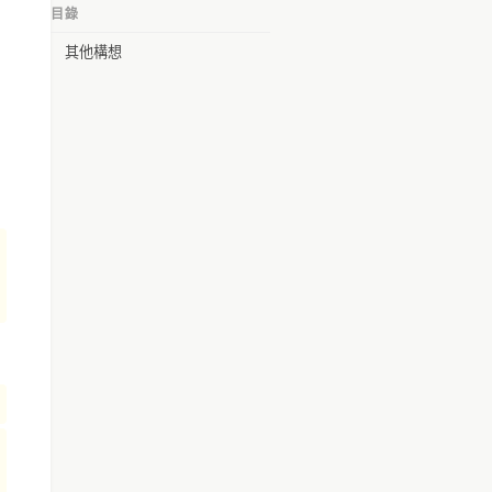
目錄
Poga Po
其他構想
Pokai Chang
Bropheus Huang
NewCliCker
Boidunion
che wei liu
Gi-Yi Chuang
淯丰 楊
李國維
柏尹 陳
kj hung
林宏義
yoga
Peicheng Huang