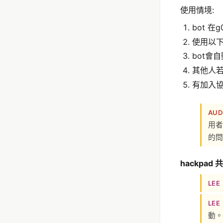
使用情境:
bot 在g
使用以下的命
bot會
其他人若要
有加入協作
AUD
用者
的問
hackpad 共
LEE
LEE
動。