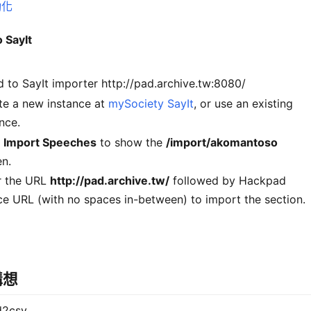
動化
 SayIt
 to SayIt importer http://pad.archive.tw:8080/
te a new instance at
mySociety SayIt
, or use an existing
nce.
k
Import Speeches
to show the
/import/akomantoso
en.
r the URL
http://pad.archive.tw/
followed by Hackpad
ce URL (with no spaces in-between) to import the section.
構想
d2csv