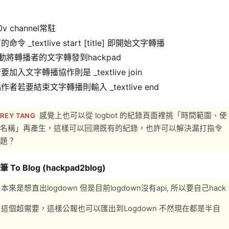
0v channel常駐
令 _textlive start [title] 即開始文字轉播
自動將轉播者的文字轉發到hackpad
加入文字轉播協作則是 _textlive join
者若要結束文字轉播則輸入 _textlive end
感覺上也可以從 logbot 的紀錄頁面裡挑「時間範圍、使
REY TANG
名稱」再產生，這樣可以回溯既有的紀錄，也許可以解決漏打指令
題？
筆 To Blog (hackpad2blog)
本來是想直出logdown 但是目前logdown沒有api, 所以要自己hack
這個超需要，這樣公報也可以匯出到Logdown 不然現在都是半自