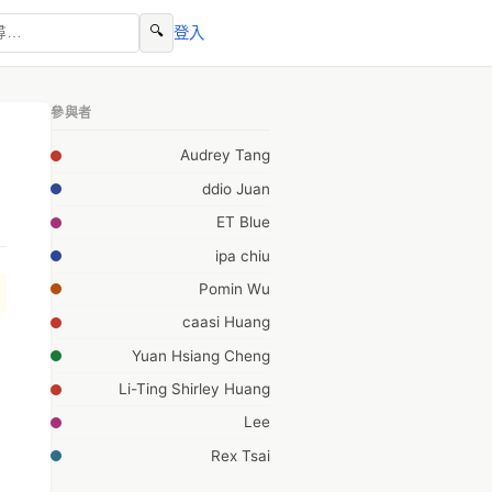
🔍
登入
參與者
Audrey Tang
ddio Juan
ET Blue
ipa chiu
Pomin Wu
caasi Huang
Yuan Hsiang Cheng
Li-Ting Shirley Huang
Lee
Rex Tsai
venev