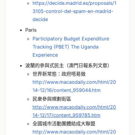
https://decide.madrid.es/proposals/1
3105-control-del-spam-en-madrid-
decide
Paris
Participatory Budget Expenditure
Tracking (PBET) The Uganda
Experience
波蘭的參與式民主（澳門日報系列文章）
世界新常態：政府唔易做
http://www.macaodaily.com/html/20
14-12/16/content_959044.htm
民衆參與規劃街區
http://www.macaodaily.com/html/20
14-12/17/content_959785.htm
全國城市活動團體結成大聯盟
http://www.macaodaily.com/html/20