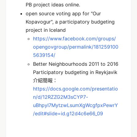
PB project ideas online.
open source voting app for "Our
Kopavogur", a participatory budgeting
project in Iceland
https://www.facebook.com/groups/
opengovgroup/permalink/181259100
5639154/
Better Neighbourhoods 2011 to 2016
Participatory budgeting in Reykjavik
介紹簡報：
https://docs.google.com/presentatio
n/d/12RZZG2M3sCYP7-
uBhpyI7MytzwLsumXgWcgfpxPewrY
/edit#slide=id.g12d4c6e66_09