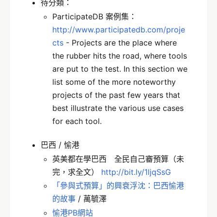
待分類：
ParticipateDB 案例集：
http://www.participatedb.com/proje
cts
- Projects are the place where
the rubber hits the road, where tools
are put to the test. In this section we
list some of the more noteworthy
projects of the past few years that
best illustrate the various use cases
for each tool.
巴西 / 愉港
英美都在學巴西 全民自己審預算（未
完，求全文）
http://bit.ly/1ljqSsG
「參與式預算」的興衰浮沈：巴西愉港
的故事
/ 萬毓澤
愉港PB網站