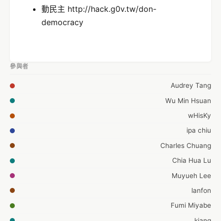
動民主 http://hack.g0v.tw/don-
democracy
參與者
Audrey Tang
Wu Min Hsuan
wHisKy
ipa chiu
Charles Chuang
Chia Hua Lu
Muyueh Lee
lanfon
Fumi Miyabe
kiang