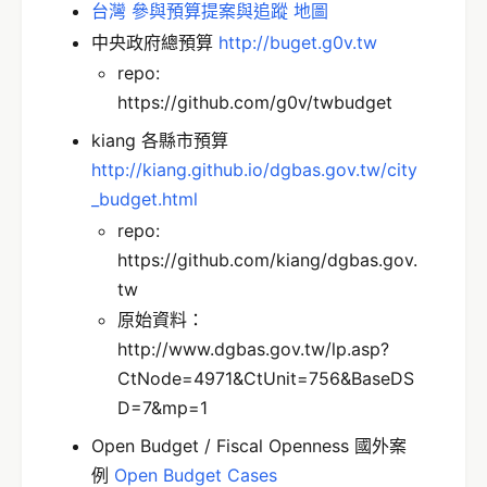
台灣 參與預算提案與追蹤 地圖
中央政府總預算
http://buget.g0v.tw
repo:
https://github.com/g0v/twbudget
kiang 各縣市預算
http://kiang.github.io/dgbas.gov.tw/city
_budget.html
repo:
https://github.com/kiang/dgbas.gov.
tw
原始資料：
http://www.dgbas.gov.tw/lp.asp?
CtNode=4971&CtUnit=756&BaseDS
D=7&mp=1
Open Budget / Fiscal Openness 國外案
例
Open Budget Cases