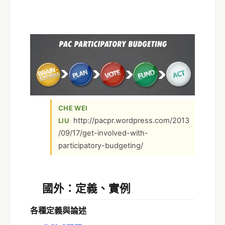
CHE WEI
http://pacpr.wordpress.com/2013
LIU
/09/17/get-involved-with-
participatory-budgeting/
國外：定義、實例
各種定義與論述