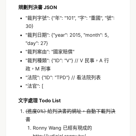
規劃判決書 JSON
"裁判字號": {"年": "101", "字": "重國", "號":
30}
"裁判日期": {"year": 2015, "month": 5,
"day": 27}
"裁判案由": "國家賠償"
"裁判種類": {"ID": "V"} // V 民事，A 行
政，M 刑事
"法院": {"ID": "TPD"} // 看法院列表
"法官": [
文字處理 Todo List
(進度0%) 給判決書的網址，自動下載判決
書
Ronny Wang 已經有現成的