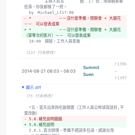
  　　　　主辦人前言　　　　題：１）台：灣媒體素養
低落，你我都推了一把。
  by　Michael_LI17:00
- *　　　　　　　－－沒什麼準備，閒聊會 + 大腸花
－－　可以發表成果
+ *　　　　　　　－－沒什麼準備，閒聊會 + 大腸花
（第零次的影片）－－　可以發表成果
  18:00　歸賦，工作人員善後
（137 行未修改）
r1396
Summit
2014-08-21 08:03 – 08:03
–
Suen
r1397
顯示 diff
（75 行未修改）
  *五、當天出席與吃飯摘要（工作人員公佈填寫就好,不
要改動）
- 5.0.補充說明餓餓
+ 5.0.補充說明
  5.0.1.首次辦理，準備不週請多包涵，感謝台灣