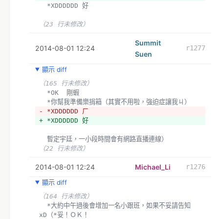
  *XDDDDDD 好
（23 行未修改）
Summit
2014-08-01 12:24
r1277
Suen
顯示 diff
（165 行未修改）
  *OK  剛蝦
  *你幫我準備樂捐箱（其實不用啦，強迫症讓我ㄐ）
- *XDDDDDD ㄏ
+ *XDDDDDD 好
  暫定宇廷，一小段時間會有網路直播連線）
（22 行未修改）
2014-08-01 12:24
Michael_Li
r1276
顯示 diff
（164 行未修改）
  *大約中午過後會增加一名小跟班，如果不妥請告知
xD（*妥！ＯＫ！