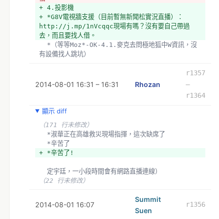
（7 行未修改）
+ 4.投影機
  *辛苦了!
+ *G8V電視牆支援（目前暫無新聞松實況直播）：
http://j.mp/1nVcqqc現場有嗎？沒有要自己帶過
- 定宇廷，一小段時間會有網路直播連線）
去，而且要找人借。
+ 定宇廷，一-取消-小段時間會有網路直播連線）
  *（等等Moz*-OK-4.1.麥克去問極地狐中W資訊，沒
有設備找人跳坑）
（20 行未修改）
（43 行未修改）
r1357
2014-08-01 16:31 – 16:31
Rhozan
–
r1364
顯示 diff
（171 行未修改）
  *淑華正在高雄救災現場指揮，這次缺席了
  *辛苦了
+ *辛苦了!
  定宇廷，一小段時間會有網路直播連線）
（22 行未修改）
Summit
2014-08-01 16:07
r1356
Suen