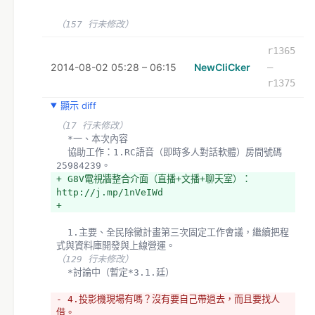
+ *討論中（暫定*-取消-3.1.廷）
（157 行未修改）
  4.投影機
- *G8V電視牆支援（目前暫無新聞松實況直播）：
r1365
http://j.mp/1nVcqqc現場有嗎？沒有要自己帶過
2014-08-02 05:28 – 06:15
NewCliCker
–
去，而且要找人借。
r1375
+ *-取消-G8V電視牆支援（目前暫無新聞松實況直
播）：http://j.mp/1nVcqqc現場有嗎？沒有要自己
顯示 diff
帶過去，而且要找人借。
（17 行未修改）
  *（等等Moz*-OK-4.1.麥克去問極地狐中W資訊，沒
  *一、本次內容
有設備找人跳坑）
  協助工作：1.RC語音（即時多人對話軟體）房間號碼
25984239。
（6 行未修改）
+ G8V電視牆整合介面（直播+文播+聊天室）：
  麥克主要是行政任務，負責場地協調，採購食物，這些
http://j.mp/1nVeIWd
事情是前置作業。
+ 
  沛宸主要是行政任務，負責「除媒計畫」參與人員的名
單，現場幫個忙。
  1.主要、全民除黴計畫第三次固定工作會議，繼續把程
- 淑華主要是行政任務，負責「學潮紀錄」參與人員的名
式與資料庫開發與上線營運。
單，人不在台北現場用網路參加。
（129 行未修改）
+ 淑華主要是行政-取消-任務，負責「學潮紀錄」參與人
  *討論中（暫定*3.1.廷）
員的名單，人不在台北現場用網路參加。
- 4.投影機現場有嗎？沒有要自己帶過去，而且要找人
  現場雜工
借。