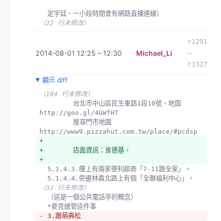
  定宇廷，一小段時間會有網路直播連線）
（22 行未修改）
r1291
2014-08-01 12:25 – 12:30
Michael_Li
–
r1327
顯示 diff
（104 行未修改）
  　　　　台北市中山區民生東路1段10號，地圖　
http://goo.gl/4GWfHT　
  　　　　搜尋門市地圖
http://www9.pizzahut.com.tw/place/#pcdsp
+ 
+ 　　　　店面資訊：肯德基，
+ 
  5.1.4.3.樓上有兩家便利超商「7-11跟全家」。
  5.1.4.4.旁邊林森北路上有個「全聯福利中心」。
（32 行未修改）
  （這是一個公共電話亭的概念）
  *麥克總管這件事
- 3.跟萌典松