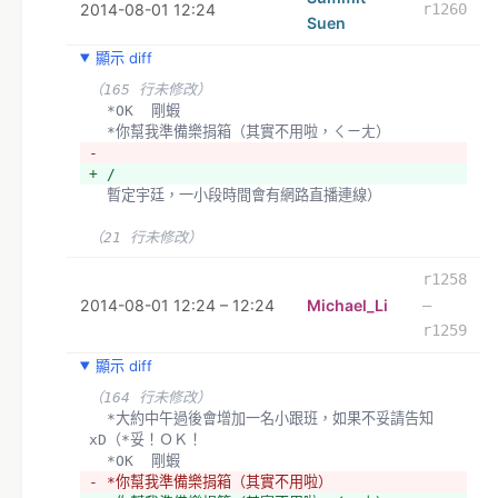
2014-08-01 12:24
r1260
Suen
顯示 diff
（165 行未修改）
  *OK  剛蝦
  *你幫我準備樂捐箱（其實不用啦，ㄑㄧㄤ）
- 
+ /
  暫定宇廷，一小段時間會有網路直播連線）
（21 行未修改）
r1258
2014-08-01 12:24 – 12:24
Michael_Li
–
r1259
顯示 diff
（164 行未修改）
  *大約中午過後會增加一名小跟班，如果不妥請告知
xD（*妥！ＯＫ！
  *OK  剛蝦
- *你幫我準備樂捐箱（其實不用啦）