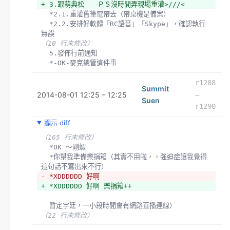
+ 3.跟萌典松　　ＰＳ沒時間弄現場重灌>///<
  *2.1.重灌舊筆電帶去（帶桌機是備案）
  *2.2.安排好軟體「RC語音」「Skype」，確認執行
無誤
（10 行未修改）
  5.發佈行前通知
  *-OK-麥克總管這件事
- *-OK-5.1.發佈行前通知+（4.2）跳坑訊息如下︰
+ *-OK-5.1.發佈行前通知+（4.2）跳坑訊息如︰
r1288
Summit
  麥克主要是行政任務，負責場地協調，採購食物，這些
2014-08-01 12:25 – 12:25
–
Suen
事情是前置作業。
r1290
  沛宸主要是行政任務，負責「除媒計畫」參與人員的名
單，現場幫個忙。
顯示 diff
（4 行未修改）
（165 行未修改）
  *大約中午過後會增加一名小跟班，如果不妥請告知
  *OK ～剛蝦
xD（*妥！ＯＫ！
  *你幫我準備樂捐箱（其實不用啦，，強迫症讓我覺得
  *OK ～剛蝦
這句話不寫出來不行）
- *你幫我準備樂捐箱（其實不用啦，，強迫症讓我覺得
- *XDDDDDD 好啊
這句話不寫出來不行）
+ *XDDDDDD 好啊 樂捐箱++
+ *你幫我準備樂捐箱（其實不用啦，用紙登記就好，強
迫症讓我覺得這句話不寫出來不行）
  暫定宇廷，一小段時間會有網路直播連線）
  *XDDDDDD 好啊 樂捐箱++
（22 行未修改）
+ *淑華正在高雄救災現場指揮，這次缺席了