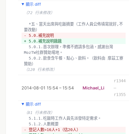
顯示 diff
（72 行未修改）
  *五、當天出席與吃飯摘要（工作人員公佈填寫就好,不
要改動）
- 5.0.補充說明
+ 5.0.補充說明餓餓
  5.0.1.首次辦理，準備不週請多包涵，感謝台灣
MozTW社群贊助場地。
  5.0.2.飲食含午餐、點心、飲料。（飲料由 摩茲工寮 
贊助）
（120 行未修改）
r1344
2014-08-01 15:54 – 15:54
Michael_Li
–
r1355
顯示 diff
（81 行未修改）
  5.1.1.吃飯時工作人員先派發特定需求。
  5.1.2.人數概要
- 登記人數=16人+1（估20人）