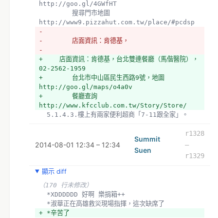
http://goo.gl/4GWfHT　
  　　　　搜尋門市地圖
http://www9.pizzahut.com.tw/place/#pcdsp
- 
- 　　　　店面資訊：肯德基，
- 
+ 　　店面資訊：肯德基，台北雙連餐廳（馬偕醫院），
02-2562-1959
+ 　　　　台北市中山區民生西路9號，地圖　
http://goo.gl/maps/o4a0v
+ 　　　　餐廳查詢
http://www.kfcclub.com.tw/Story/Store/
  5.1.4.3.樓上有兩家便利超商「7-11跟全家」。
  5.1.4.4.旁邊林森北路上有個「全聯福利中心」。
（26 行未修改）
r1328
Summit
  *-OK-1.2.店家決定與下訂單
2014-08-01 12:34 – 12:34
–
Suen
  *1.2.1.週五進行最後檢查
r1329
- *1.3.買條紙杯備用
+ *1.3.買條紙杯備用（工寮附近的全聯再買）
顯示 diff
  *-OK-1.4.簡易的公佈細節出來
（170 行未修改）
  語音，住很遠人士以參」「Skype」加會議討論與一起
  *XDDDDDD 好啊 樂捐箱++
工作，所以要準備一台專用的電腦。
  *淑華正在高雄救災現場指揮，這次缺席了
（55 行未修改）
+ *辛苦了