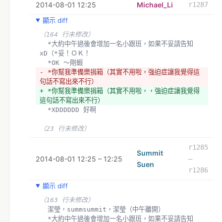
2014-08-01 12:25
Michael_Li
r1287
- 暫定宇廷，一小段時間會有網路直播連線）
+ 定宇廷，一小段時間會有網路直播連線）
顯示 diff
（164 行未修改）
  *大約中午過後會增加一名小跟班，如果不妥請告知
（20 行未修改）
xD（*妥！ＯＫ！
  *OK ～剛蝦
- *你幫我準備樂捐箱（其實不用啦，強迫症讓我覺得這
句話不寫出來不行）
+ *你幫我準備樂捐箱（其實不用啦，，強迫症讓我覺得
這句話不寫出來不行）
  *XDDDDDD 好啊
（23 行未修改）
r1285
Summit
2014-08-01 12:25 – 12:25
–
Suen
r1286
顯示 diff
（163 行未修改）
  潔瑩，summsummit，潔瑩（中午離開）
  *大約中午過後會增加一名小跟班，如果不妥請告知