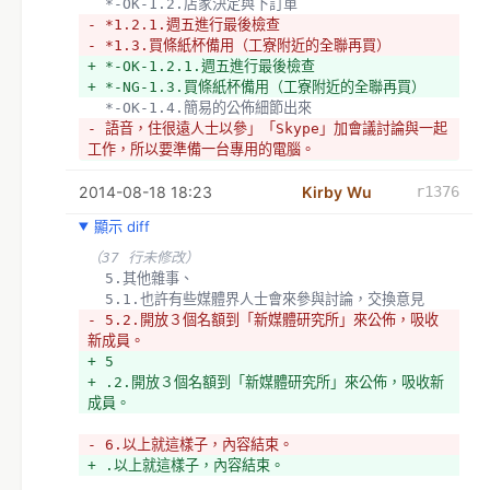
  *-OK-1.2.店家決定與下訂單
- *1.2.1.週五進行最後檢查
- *1.3.買條紙杯備用（工寮附近的全聯再買）
+ *-OK-1.2.1.週五進行最後檢查
+ *-NG-1.3.買條紙杯備用（工寮附近的全聯再買）
  *-OK-1.4.簡易的公佈細節出來
- 語音，住很遠人士以參」「Skype」加會議討論與一起
工作，所以要準備一台專用的電腦。
+ 語-取消-音，住很遠人士以參」「Skype」加會議討論
2014-08-18 18:23
與一起工作，所以要準備一台專用的電腦。
Kirby Wu
r1376
顯示 diff
  （這是一個公共電話亭的概念）
  *麥克總管這件事
（37 行未修改）
  3.跟萌典松　　ＰＳ沒時間弄現場重灌>///<
  5.其他雜事、
- *2.1.重灌舊筆電帶去（帶桌機是備案）
  5.1.也許有些媒體界人士會來參與討論，交換意見
- *2.2.安排好軟體「RC語音」「Skype」，確認執行
- 5.2.開放３個名額到「新媒體研究所」來公佈，吸收
無誤
新成員。
- 地連線交流一下
+ 5
+ *-取消-2.1.重灌舊筆電帶去（帶桌機是備案）
+ .2.開放３個名額到「新媒體研究所」來公佈，吸收新
+ *-取消-2.2.安排好軟體「RC語音」「Skype」，確
成員。
認執行無誤
+ 地-取消-連線交流一下
- 6.以上就這樣子，內容結束。
+ .以上就這樣子，內容結束。
- *討論中（暫定*3.1.廷）