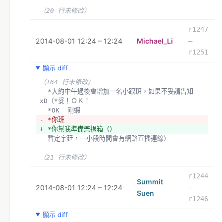
（20 行未修改）
r1247
2014-08-01 12:24 – 12:24
Michael_Li
–
r1251
顯示 diff
（164 行未修改）
  *大約中午過後會增加一名小跟班，如果不妥請告知
xD（*妥！ＯＫ！
  *OK  剛蝦
- *你班
+ *你幫我準備樂捐箱（）
  暫定宇廷，一小段時間會有網路直播連線）
（21 行未修改）
r1244
Summit
2014-08-01 12:24 – 12:24
–
Suen
r1246
顯示 diff