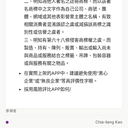
二、明知為他人著名之註冊商標，而以該著
名商標中之文字作為自己公司、商號、團
體、網域或其他表彰營業主體之名稱，有致
相關消費者混淆誤認之虞或減損該商標之識
別性或信譽之虞者。
三、明知有第六十八條侵害商標權之虞，而
製造、持有、陳列、販賣、輸出或輸入尚未
與商品或服務結合之標籤、吊牌、包裝容器
或與服務有關之物品。
在實際上架的APP中，建議避免使用"黑心
企業"或"無良企業"等具評價性字眼。
採用風險評比APP如何/
參與者
Chia-liang Kao