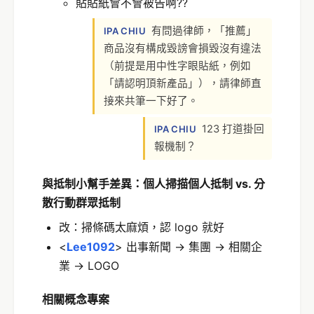
貼貼紙會不會被告啊??
有問過律師，「推薦」
IPA CHIU
商品沒有構成毀謗會損毀沒有違法
（前提是用中性字眼貼紙，例如
「請認明頂新產品」），請律師直
接來共筆一下好了。
123 打道掛回
IPA CHIU
報機制？
與抵制小幫手差異：個人掃描個人抵制 vs. 分
散行動群眾抵制
改：掃條碼太麻煩，認 logo 就好
<
Lee1092
> 出事新聞 -> 集團 -> 相關企
業 -> LOGO
相關
概念
專案