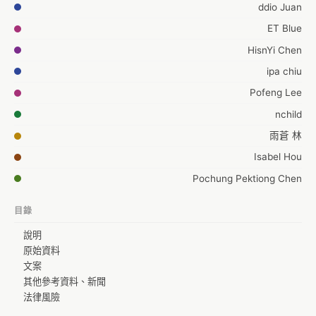
ddio Juan
ET Blue
HisnYi Chen
ipa chiu
Pofeng Lee
nchild
雨蒼 林
Isabel Hou
Pochung Pektiong Chen
Chieh-Wen Yang
目錄
Charles Chuang
說明
Tom Shih
原始資料
Lee
文案
其他參考資料、新聞
Jimmy Huang
法律風險
Hsin-chan Chien