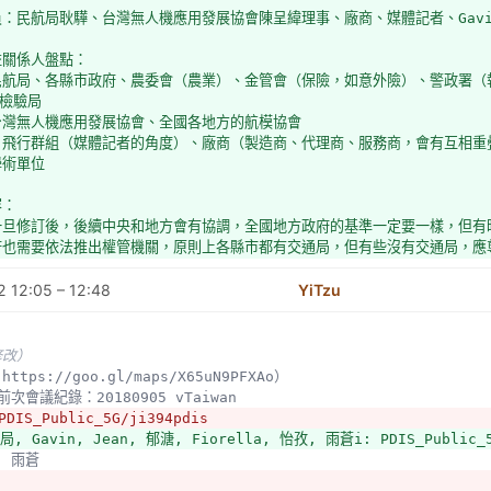
員：民航局耿驊、台灣無人機應用發展協會陳呈緯理事、廠商、媒體記者、Gavi
益關係人盤點：
民航局、各縣市政府、農委會（農業）、金管會（保險，如意外險）、警政署（
檢驗局
台灣無人機應用發展協會、全國各地方的航模協會
：飛行群組（媒體記者的角度）、廠商（製造商、代理商、服務商，會有互相重
學術單位
容：
一旦修訂後，後續中央和地方會有協調，全國地方政府的基準一定要一樣，但有
府也需要依法推出權管機關，原則上各縣市都有交通局，但有些沒有交通局，應
 12:05 – 12:48
體育署應可推動航模運動。
YiTzu
AMA是民間組織，參加的會員是一種榮譽。可否授權民間單位推廣？
修改）
法哪些部分是可以開放討論的？
https://goo.gl/maps/X65uN9PFXAo）
冊：
t前次會議紀錄：20180905 vTaiwan
的管理，如器材的檢驗、提供基本資料。
PDIS_Public_5G/ji394pdis
理：分為自然人和法人，有不同的操作限制，或因不同操作者而有排除情形。
局, Gavin, Jean, 郁溏, Fiorella, 怡孜, 雨蒼i: PDIS_Public_5
    區域劃分：紅區、綠區、黃區
： 雨蒼
理：人員資格管理