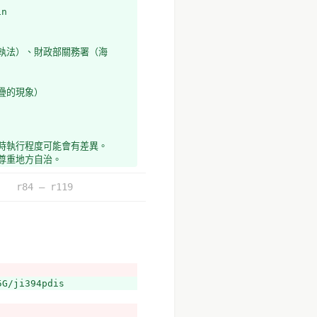
n
執法）、財政部關務署（海
疊的現象）
時執行程度可能會有差異。
尊重地方自治。
r84 – r119
G/ji394pdis