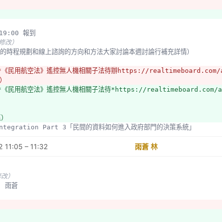
航空玩家、攝影記者）：
飛安，這是前提。肇事者當然要嚴懲。
為什麼航模作為一種玩具，需要用飛行器的規格？
0-19:00 報到
MA舉辦教育訓練，基於自治管理，透過會員方式自治。
未修改）
院後來認為這些規範危害人民的財產權。
 後續的時程規劃和線上諮詢的方向和方法大家討論本週討論行補充詳情）
我要把我的財產都列出來並強迫登記註冊？
酒作為例子，酒駕要嚴懲，但我不需要先註冊才可以喝酒或甚至登記酒的庫存？
*《民用航空法》遙控無人機相關子法待辦https://realtimeboard.com/app
前只有25公斤以上才有管制。美國規定250公克以上要登記，但目前尚未實施。
）
：無人機的形狀、航模的玩法。
*《民用航空法》遙控無人機相關子法待*https://realtimeboard.com/app
：
經有母法了，是否可以開放規則讓玩具型的無人機有更多空間？
區）
一個案例，一個小孩在禁航區玩玩具，結果被罰三十萬。
a Integration Part 3「民間的資料如何進入政府部門的決策系統」
無人機販售的數量調查？
薦國巨與會人名單、「（國內外）相關研究報告」、「實際案例」或「案例分析」
（航模）和無人機的規管方式和程度應該不同，不應一體適用。
 11:05 – 11:32
未修改）
雨蒼 林
工程師）：
是要管無人機的，但參與者多是航模，我覺得應該要增加無人機玩家的參與。
修改）
： 雨蒼
：
人機的定義：只要是遙控且無人的，都會落入。分為有導控（GPS，預計改為
。
為競技型，無導控，故屬航空模型。