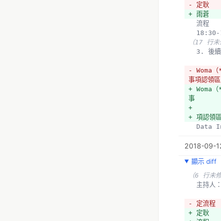
+ 
- 定耿
+ 小高（
+ 雨蒼
+ 我支持
  流程
+ 不理解
  18:3
+ 美國A
（17 行
+ 美國法
  3.
+ 為什麼
+ 我以喝
- Woma（
+ 美國目
事項認領區
+ 穿越機
+ Woma（
+ 
事
+ Gavin
+ 
+ 如果已
+ 項認領
+ 最近有
  Dat
+ 是否有
  *推
+ 穿越機
2018-09-12
（50 行
+ 
顯示 diff
+ 宇庭（
+ 現行法
（6 行未
+ 
  主持人
+ 民航局
+ 遙控無
- 定流程
為航空模型
+ 定耿
+ 穿越機