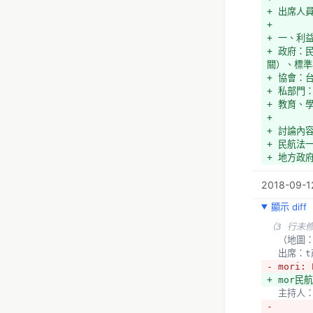
+ 出席人
+ 
+ 一、利
+ 政府：
關）、標準
+ 協會：
+ 私部門
+ 教育、
+ 
+ 討論內
+ 民航法
+ 地方政
+ 
2018-09-12
+ 教育部
+ 
顯示 diff
+ 美國的
+ 
（3 行未
+ 二、子
  （地圖：
+ 1. 註
  出席：
+ 行政上
- mori: 
+ 風險管
+ mor民航
+     
  主持人
+ 資質管
- 