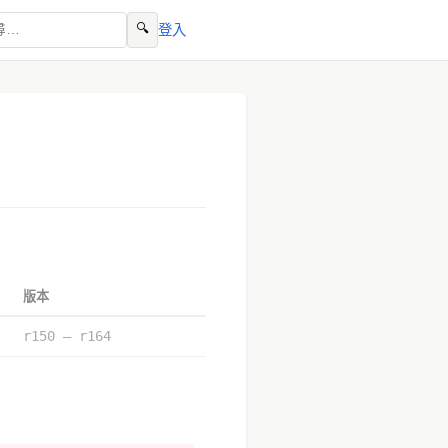
🔍
登入
版本
r150 – r164