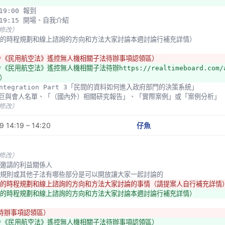
型長期都被認為屬娛樂型，故原非屬民航局之範圍，美國亦同。但因應越來越多
0-19:00 報到
自治公約。
00-19:15 開場、自我介紹
導航裝備流行，造成飛安世界，航空模型也有飛安世界，而後兩者開始匯流，國
未修改）
 後續的時程規劃和線上諮詢的方向和方法大家討論本週討論行補充詳情）
來規定所有航空器都要註冊，包含航空模型（250克），定有註冊規則和管理規
滿註冊規定，且美國有判例說航空模型屬娛樂，故後來只規定有導航裝備（具有
a（*《民用航空法》遙控無人機相關子法待辦事項認領區）
，在民航法下處理這個議題，則航空模型也會落入飛安、航空的範圍。
*《民用航空法》遙控無人機相關子法待辦https://realtimeboard.com/app
50公克以上的航空模型規定應 註冊，主要是基於管理的政策，如瞭解現行有多
）
在規定25公斤以上的航模就需要檢驗。
a Integration Part 3「民間的資料如何進入政府部門的決策系統」
間可以測速，所以可以針對區域進行管理。
薦國巨與會人名單、「（國內外）相關研究報告」、「實際案例」或「案例分析」
間無法測速，所以無法跟區域掛勾，測速槍也無法測出。雷達測不到無人機，因
未修改）
就有導控跟無導控的規範，之後都一起管理。 
 14:19 – 14:20
仔魚
什麼需要知道每個人有幾台航空模型？
（兩公斤以上自然人要規範，法人就都要規範）是by人的規範。歐盟需要註冊
冊叫by機器的規範
未修改）
 建議邀請的利益關係人
：
 管理規則或其他子法有哪些部分是可以開放讓大家一起討論的
用自然人憑證或健保卡，獲得帳號後就用憑證。
後續的時程規劃和線上諮詢的方向和方法大家討論的事情（請提案人自行補充詳情
：108/7/31-108/12/31允許跳級考，之後不行。109/1/1之後就需要按
後續的時程規劃和線上諮詢的方向和方法大家討論本週討論行補充詳情）
/10/4有無人機術科測驗座談會。
制保險，自然人目前有意外險，自然人現在由協會自律。
（待辦事項認領區）
a（*《民用航空法》遙控無人機相關子法待辦事項認領區）