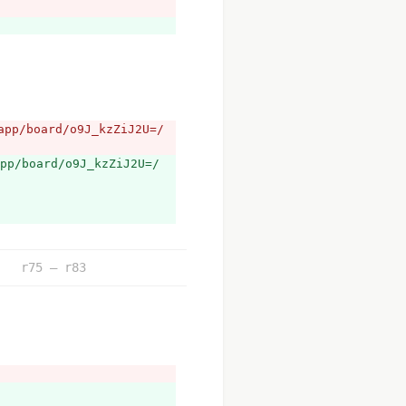
/board/o9J_kzZiJ2U=/
美國規定飛行速度155公里/時。
/board/o9J_kzZiJ2U=/
r75 – r83
導航設備）和無導控，無導控者即