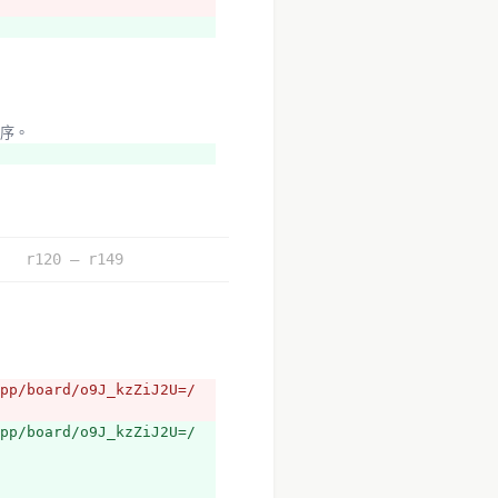
程序。
r120 – r149
/board/o9J_kzZiJ2U=/
/board/o9J_kzZiJ2U=/