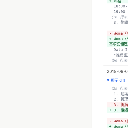
+ 流程
+ 航空模
  18:3
授權而自訂
  19:
+ 後來有
（16 行
家管不同。
  3.
+ 美國後
+ 民眾不
- Wom
+ 在台灣
+ Woma（
+ 針對2
事項認領區
+ 台灣現
  Dat
+ 二度空
  *推
+ 三度空
（50 行
+ 國際間
+ 
2018-09-09
+ 政府為
+ 操作證
顯示 diff
+ 登記註
（25 行
+ 
  1.
+ 民航局
  2.
+ 第一次
- 3. 
+ 考試術科
+ 3. 
+ 2018
+ 法人強
- Woma
+ 
+ Wom