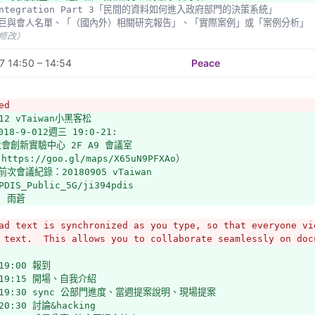
最大目的是教育訓練。
a Integration Part 3「民間的資料如何進入政府部門的決策系統」
薦國巨與會人名單、「（國內外）相關研究報告」、「實際案例」或「案例分析」
投入與地方政府的協調，且認為先前vTaiwan公開資料已足夠，建議未來等草
未修改）
 14:50 – 14:54
Peace
商較少參與的原因包含怕圖利廠商，另一個是對母法失望，所以對子法不抱期待
前比較在意的是檢驗。
ed
912 vTaiwan小黑客松
民航局將走現行既有程序，若後續有需要擴大討論或宣傳會再納入vTaiwan之
18-9-012週三 19:0-21:
區）
社會創新實驗中心 2F A9 會議室
a Integration Part 3「民間的資料如何進入政府部門的決策系統」
ttps://goo.gl/maps/X65uN9PFXAo）
未修改）
前次會議紀錄：20180905 vTaiwan
PDIS_Public_5G/ji394pdis
： 雨蒼
ad text is synchronized as you type, so that everyone vie
 text.  This allows you to collaborate seamlessly on doc
-19:00 報到
0-19:15 開場、自我介紹
5-19:30 sync 公部門進度、當週提案說明、現場提案
-20:30 討論&hacking