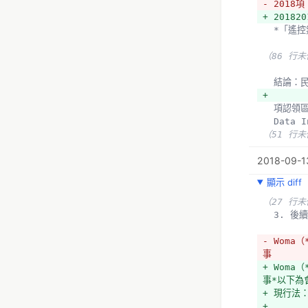
- 2018項
+ 201820
  *「
（86 行
  結論
+ 
  項認領
  Dat
（51 行
2018-09-13
顯示 diff
（27 行
  3.
- Woma（
事
+ Woma（
事*以下為
+ 現行法
+ 