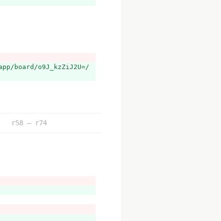
人玩，美國成立AMA，非經法律
際間的政府就開始規管，每個國
則。
工業、商業價值）。
/board/o9J_kzZiJ2U=/
少航空模型的數量、規格等。
無人機體積太小。
r58 – r74
航空模型。
）
部就班。