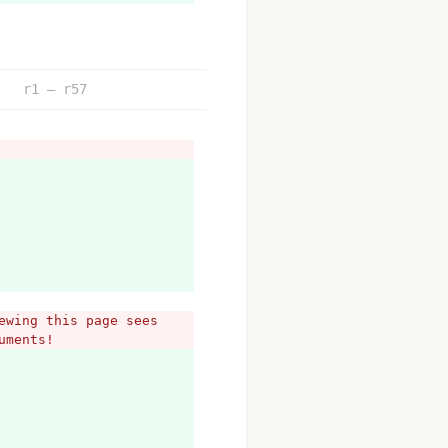
案出來再討論。
r1 – r57
。
程序。
wing this page sees 
uments!