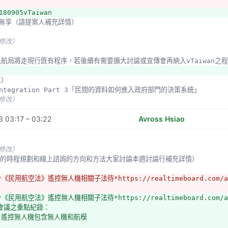
180905vTaiwan
遙控無享（請提案人補充詳情）
未修改）
：民航局將走現行既有程序，若後續有需要擴大討論或宣傳會再納入vTaiwan之
區）
a Integration Part 3「民間的資料如何進入政府部門的決策系統」
未修改）
 03:17 – 03:22
Avross Hsiao
未修改）
 後續的時程規劃和線上諮詢的方向和方法大家討論本週討論行補充詳情）
*《民用航空法》遙控無人機相關子法待*https://realtimeboard.com/app
*《民用航空法》遙控無人機相關子法待*https://realtimeboard.com/app
會議之重點紀錄：
：遙控無人機包含無人機和航模