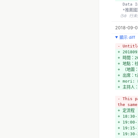
+ 註冊的
  Dat
+ 
  *推
+ 目前正
（50 行
+ 
+ 廠商：
2018-09-07
+ 目前廠
+ 
顯示 diff
+ 廠商目
- Untitl
+ 20180
+ 結論：
+ 時間：20
  項認領
+ 地點：
  Dat
+ （地圖：h
（51 行
+ 出席：t
+ mori: 
+ 主持人
- This p
the same
+ 定流程
+ 18:30
+ 19:0
+ 19:1
+ 19:30