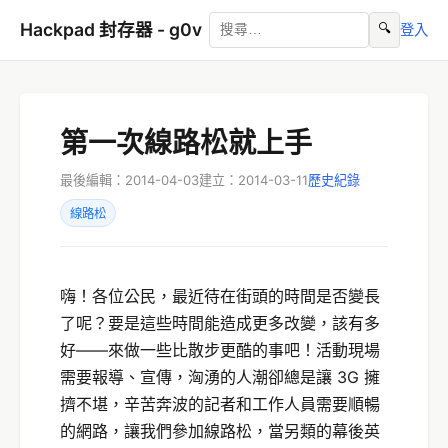
Hackpad 封存器 - g0v
🔍
登入
第一次線路松就上手
最後編輯：2014-04-03
建立：2014-03-11
歷史紀錄
線路松
嗨！各位公民，最近待在街頭的時間是否變長
了呢？要是這些時間能造成更多改變，該有多
好——來做一些比散步更酷的事吧！活動現場
需要報導、宣傳，洶湧的人潮卻總是讓 3G 擁
擠不堪，辛苦奔波的記者和工作人員需要順暢
的網路，讓我們參加線路松，當另類的幕後英