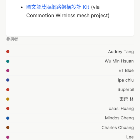
圖文並茂版網路架構設計 Kit
(via
Commotion Wireless mesh project)
參與者
Audrey Tang
Wu Min Hsuan
ET Blue
ipa chiu
Superbil
雨蒼 林
caasi Huang
Mindos Cheng
Charles Chuang
Lee