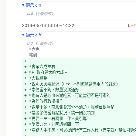
+ 記錄組
+ *4. 發衣服（講者 & 主持人），有就給 size，沒有就給
顯示 diff
+ *聽不到
+ *小草跟 pm5 整理名單
+ 
（44 行未修改）
+ *ipa 跟 soidid 屆時處理
+ 會眾
+ 媒體
+ *會眾帶小孩進來，怎麼進來的
2016-05-14 14:14 – 14:22
Li-
+ *joey 下午突然有急事，yaya 有點接手不及
+ *=> 付費才能領便當、吃點心、進會議室
+ *抓訪
顯示 diff
+ *=> 工作人員盡量看
+ *會眾、工作人員 ok
+ *因為沒有門神，前門沒有鎖
（27 行未修改）
+ *講者：
+ *=> 場務組組員快開始的時候會去鎖，但是因為議程助理
  *六色
+ *由講者自己決定，工作人員幫忙注意有無為難講者等狀況
+ *=> R1、R2 用紅龍
  報到
+ *
+ *口譯設備有問題，用什麼溝通？
+ 
+ 
+ *無線電：LY 但口譯不會用，try slack
+ *會眾六成左右
+ 宣達事情：中文講一次，英文講一次
+ *明天試試看
+ *+ 政府等大約六成三
+ *回收口譯設備只有講中文，沒有講英文
+ 議程
+ *大致順暢
+ gj
+ *說明哭哭票狀況（Lee 不知道邀請碼跟人的對應）
+ *素便當不夠，數量沒溝通好
+ *也有人是心血來潮吃素，可能當初不是訂素的
+ *為何放行政櫃檯？
+ *數量不多，南北側會眾分不清楚，服務台很清楚
+ *講者領便當有點狀況，繞一圈沒領到
+ *需要一左一右兩個工作人員引導
+ *準備刀叉，外國講者問一下
+ *場務人手不夠，可以提醒所有工作人員（有空就）幫忙引導
+ 