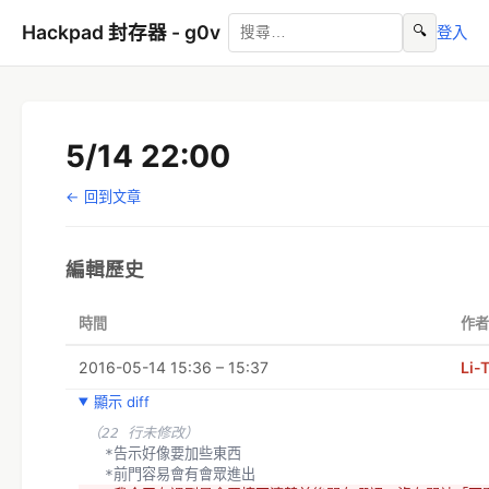
Hackpad 封存器 - g0v
🔍
登入
5/14 22:00
← 回到文章
編輯歷史
時間
作者
2016-05-14 15:36 – 15:37
Li-
顯示 diff
（22 行未修改）
  *告示好像要加些東西
  *前門容易會有會眾進出