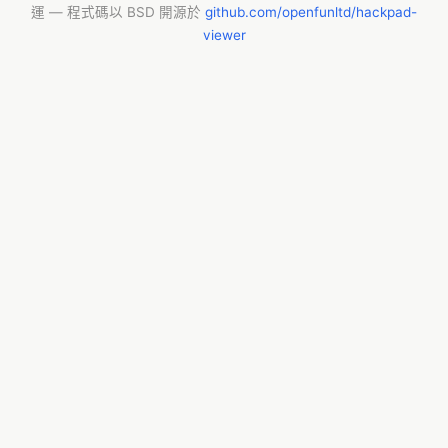
運 — 程式碼以 BSD 開源於
github.com/openfunltd/hackpad-
viewer