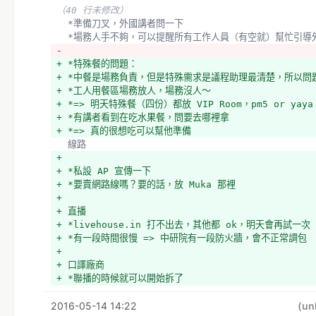
  *會眾帶小孩進來，怎麼進來的
（40 行未修改）
  *=> 付費才能領便當、吃點心、進會議室
  *準備刀叉，外國講者問一下
- *=> 工作人員盡量看
  *場務人手不夠，可以提醒所有工作人員（有空就）幫忙引
+ *=> 工作人員盡量幫忙管制
- 
  *因為沒有門神，前門沒有鎖
+ *特殊餐的問題：
- *=> 場務組組員快開始的時候會去鎖，但是因為議程助理
+ *中餐是場務負責，但是特殊需求是議程助理最清楚，所以問
- *=> R1、R2 用紅龍
+ *工人用餐區場務放人，場務沒人～
+ *=> 場務組組員快開始的時候會去鎖，但是因為議程助理
+ *=> 明天特殊餐（四份）都放 VIP Room，pm5 or ya
+ *=> 明天 R1、R2 用紅龍
+ *有講者看到在吃水果餐，問要去哪裡拿
  *口譯設備有問題，用什麼溝通？
+ *=> 真的很想吃可以幫他準備
  *無線電：LY 但口譯不會用，try slack
  線路
  *明天試試看
+ 
  議程
+ *私設 AP 宣傳一下
+ 
+ *要賣網路線嗎？要的話，放 Muka 那裡
+ *議程助理要準備的東西沒有處理：瓶裝水、時間到的牌子、
+ 
+ *早上 VIP Room 混亂，因為講者不會主動去拿錢，要主
+ 直播
+ *還沒領錢的講者
+ *livehouse.in 打不出去，其他都 ok，明天會再試一次
+ *明天要離開的優先處理！
+ *有一段時間很慢 => 中研院有一段防火牆，會不正常調包
+ *master sheet 勾一下
+ 
+ *p天報講者/主持人到的時候提醒三 4 事
+ 口譯廠商
+ *1. 領錢
+ *聯播的時候就可以開始拆了
+ *2. 特殊餐在 VIP ROOM
+ *明天早上 mouse 要跟廠商對一下，怎麼樣收會比較快
+ *3. 有刀叉需求也在 VIP room
2016-05-14 14:22
+ 
(un
+ 