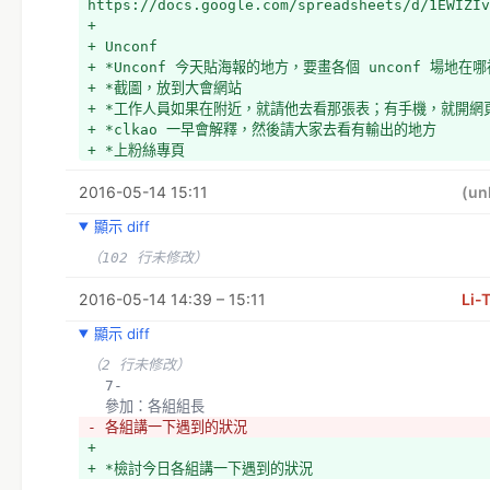
https://docs.google.com/spreadsheets/d/1EWIZIv
+ 
+ Unconf
+ *Unconf 今天貼海報的地方，要畫各個 unconf 場地在哪
+ *截圖，放到大會網站
+ *工作人員如果在附近，就請他去看那張表；有手機，就開網
+ *clkao 一早會解釋，然後請大家去看有輸出的地方
+ *上粉絲專頁
2016-05-14 15:11
(un
顯示 diff
（102 行未修改）
2016-05-14 14:39 – 15:11
Li-
顯示 diff
（2 行未修改）
  7-
  參加：各組組長
- 各組講一下遇到的狀況
+ 
+ *檢討今日各組講一下遇到的狀況