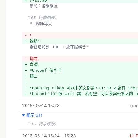
+ 7-23:30
  參加：各組組長
（105 行未修改）
  *上粉絲專頁
- *
+ 餐點*
  素食增加到 100 ，放在服務台。
- 翻譯
+ 直播
+ *Unconf 做字卡
+ 翻口
+ 
+ *Opening clkao 可以中英文都講，11:30 才會有 icec
+ *Unconf：LY 跟 wilt 講，若有空，可以參與較多人的 u
2016-05-14 15:28
(un
顯示 diff
（116 行未修改）
2016-05-14 15:24 – 15:28
Li-