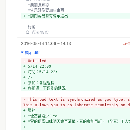
  *要加強宣導
  *告示好像要加些東西
+ *前門容易會有會眾進出
  行銷
（1 行未修改）
2016-05-14 14:06 – 14:13
Li-
顯示 diff
- Untitled
+ 5/14 22:00
+ 時間：5/14 22:
+ 7-
+ 參加：各組組長
+ 各組講一下遇到的狀況
- This pad text is synchronized as you type, s
This allows you to collaborate seamlessly on d
+ 場務
+ *便當盒沒少！Ya
+ *葷的便當口味明天會再清單，素的會加再訂，（全素）工人
+ 