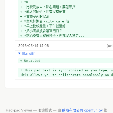
+ *R
+  比較晚放人，點心問題，要怎麼控
+ *亂入的阿伯，問有沒有便當
+ *會議室內的狀況
+ *拿水杯進去、city cafe 等
+ *早上比較嚴重，下午就還好
+ *把小圓桌放會議室門口？
+ *點心桌有人寄放杯子，但都沒人拿走...
+ *紙杯直接丟掉
2016-05-14 14:06
+ *沒有門神的狀況
(un
+ *要加強宣導
顯示 diff
+ *告示好像要加些東西
+ 
+ Untitled
+ 行銷
+ *34%
+ This pad text is synchronized as you type, s
This allows you to collaborate seamlessly on d
Hackpad Viewer — 唯讀模式 — 由
歐噴有限公司 openfun.tw
維