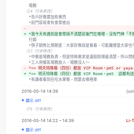
  場務
（14 行未修改）
  *告示好像要加些東西
  *前門容易會有會眾進出
- 
+ *我今天有遇到是會眾搞不清楚前後門在哪裡，沒有門神「
  行銷
  *筷子銷售比預期差：大家好像就是看看，可能鐵便當大家也
（17 行未修改）
  *中餐是場務負責，但是特殊需求是議程助理最清楚，所以
  *工人用餐區場務放人，場務沒人～
- *=> 明天特殊餐（四份）都放 VIP Room，pm5 or ya
+ *=> 明天特殊餐（四份）都放 VIP Room，pm5  認
  *有講者看到在吃水果餐，問要去哪裡拿
  *=> 真的很想吃可以幫他準備
2016-05-14 14:39
（12 行未修改）
(un
顯示 diff
  記錄組
- *聽不到
（75 行未修改）
+ *（聽不到）
+ *記錄組覺得！xxxx 
2016-05-14 14:22 – 14:39
Li-
顯示 diff
  會眾