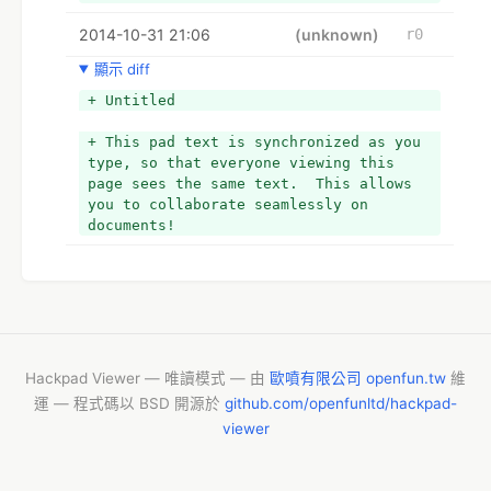
+ (海報照片 photo of your poster)
2014-10-31 21:06
+ 
(unknown)
r0
+ 
顯示 diff
+ 
+ 
+ Untitled
+ *#2 11:35 - 12:15 主題 Topic:
+ 現場直播網址 live url、錄影紀錄網址 video 
+ This pad text is synchronized as you 
url、照片紀錄網址 photos url
type, so that everyone viewing this 
+ 參與者 Contributors: (請簽名 sign here)
page sees the same text.  This allows 
+ 發表者 Present by: (可不填 optional)
you to collaborate seamlessly on 
+ 
documents!
+ 討論內容 Discussions
+ 
+ 
+ 總結 Conclusions
+ (海報照片 photo of your poster)
+ 
+ 
Hackpad Viewer — 唯讀模式 — 由
歐噴有限公司 openfun.tw
維
+ 
運 — 程式碼以 BSD 開源於
github.com/openfunltd/hackpad-
+ 
viewer
+ *#3 13:30 - 14:10 主題 Topic:
+ 現場直播網址 live url、錄影紀錄網址 video 
url、照片紀錄網址 photos url