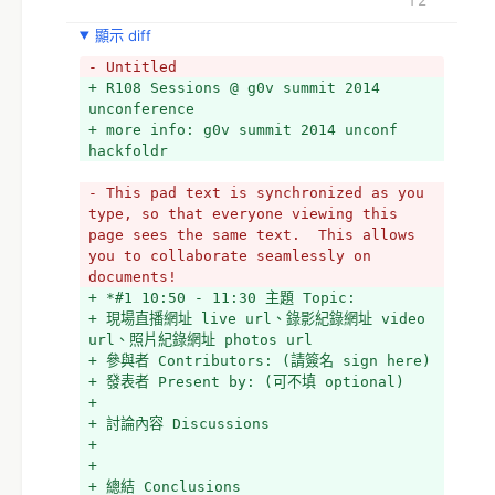
顯示 diff
（26 行未修改）
- Untitled
+ R108 Sessions @ g0v summit 2014 
unconference
+ more info: g0v summit 2014 unconf 
hackfoldr
- This pad text is synchronized as you 
type, so that everyone viewing this 
page sees the same text.  This allows 
you to collaborate seamlessly on 
documents!
+ *#1 10:50 - 11:30 主題 Topic:
+ 現場直播網址 live url、錄影紀錄網址 video 
url、照片紀錄網址 photos url
+ 參與者 Contributors: (請簽名 sign here)
+ 發表者 Present by: (可不填 optional)
+ 
+ 討論內容 Discussions
+ 
+ 
+ 總結 Conclusions