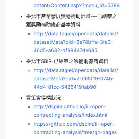
ontent/Content.aspx?menu_id=5384
臺北市產業發展獎勵補助計畫---已結案之
獲獎勵補助廠商基本資料
http://data.taipei/opendata/datalist/
datasetMeta?oid=3e78bffa-3fa3-
46d5-a632-df99447de695
臺北市SBIR-已結案之獲補助廠商資料
http://data.taipei/opendata/datalist/
datasetMeta?oid=21b65f19-074b-
44d4-81cc-54264191ab90
資策會得標狀況
http://dspim.github.io/iii-open-
contracting-analysis/index.html
https://github.com/dspim/iii-open-
contracting-analysis/tree/gh-pages