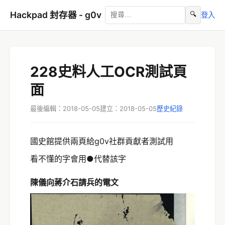
Hackpad 封存器 - g0v
🔍
登入
228史料人工OCR測試頁
面
最後編輯：2018-05-05
建立：2018-05-05
歷史紀錄
國史館提供兩頁給g0v社群貢獻者測試用
看不懂的字會用●代替該字
陳儀向蔣介石請兵的電文