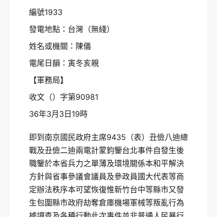
編號1933
發電地點：台灣（無綫）
姓名或機關：陳儀
電尾日韻：寅冬亥親
【軍務局】
收文（）字第90981
36年3月3日19時
即到南京國民政府主席9435（表）丑儉八迪總
戰及丑儉二迪兩電計蒙鈞鑒台北事件自發生後
職鑒於本省兵力之單薄及環境關係本和平解決
方針與省事參議會議員及參政員國大代表等商
定辦法秩序本可望恢復惟新竹台中等縣市又發
生包圍縣市政府劫奪倉庫機場軍械等叛亂行為
據調查及各種行動此次事件並非普通人民暴行