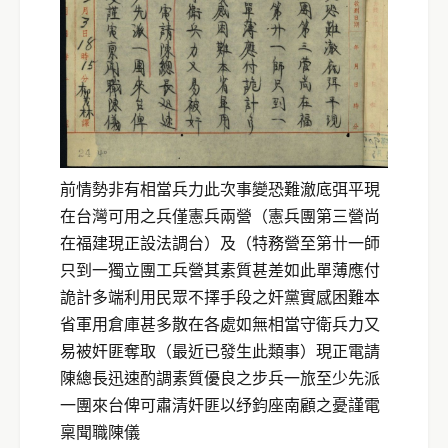
前情勢非有相當兵力此次事變恐難澈底弭平現
在台灣可用之兵僅憲兵兩營（憲兵團第三營尚
在福建現正設法調台）及（特務營至第卄一師
只到一獨立團工兵營其素質甚差如此單薄應付
詭計多端利用民眾不擇手段之奸黨實感困難本
省軍用倉庫甚多散在各處如無相當守衛兵力又
易被奸匪奪取（最近已發生此類事）現正電請
陳總長迅速酌調素質優良之步兵一旅至少先派
一團來台俾可肅清奸匪以纾鈞座南顧之憂謹電
稟聞職陳儀