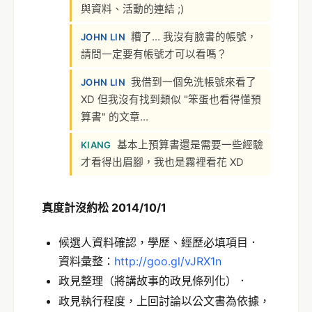
與資料、活動的連結 ;)
糟了… 我沒有臉書的帳號，
JOHN LIN
請問一定要有帳號才可以看嗎？
我借到一個免洗帳號來看了
JOHN LIN
XD 但我沒有找到類似 "笨蛋也看得懂預
算書" 的文章…
基本上預算書還是需要一些經驗
KIANG
才看得出眉腳，我也是霧裡看花 XD
真度計沒約松 2014/10/1
候選人資料確認，學歷、經歷必填項目．
資料彙整：
http://goo.gl/vJRX1n
政見整理（將講故事的政見條列化）．
政見執行程度，上回討論以公文書為依據，