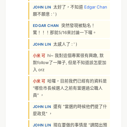
太好了，不知道
Edgar Chan
JOHN LIN
願不願意 : ' )
突然發現被點名！
EDGAR CHAN
驚！！！那就5/16來討論一下囉。
太感人了 : ' )
JOHN LIN
hi~ 我對這個專案很有興趣, 默
小米 可
默follow了一陣子, 但是不知道該怎麼加
入 orz
哈囉，目前我們已經有的資料是
小米 可
"哪些市長候選人之前有當選過公職人
員" ，
還有 "當選的時候他們提了什
JOHN LIN
麼政見" ，
現在要做的事情是 "調閱出預
JOHN LIN