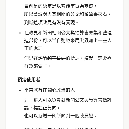
目前是的決定是以客觀事實為基礎，
所以會調閱與其相關的公文和預算書來看，
判斷這項政見有沒有實現。
在政見和
新聞
相關公文與預算書蒐集和整理
這部份，可以半自動地來用爬蟲加上一些人
工的處理，
但是在評論
和正負向
的標註，這就一定要靠
群眾來做了。
預定使用者
平常就有在關心政治的人
這一群人可以負責對
新聞
公文與預算書做評
論
，標註正負向
，
也可以新增一則新聞到一個政見裡。