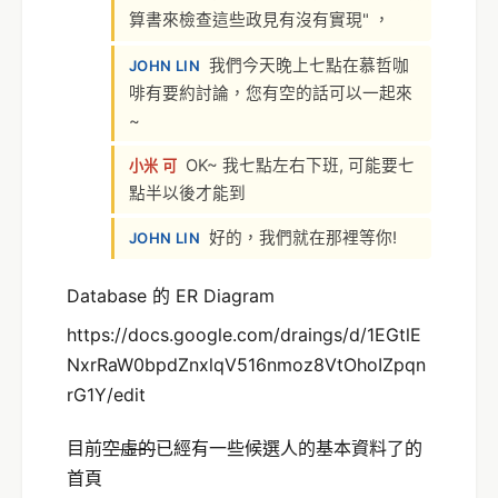
算書來檢查這些政見有沒有實現" ，
我們今天晚上七點在慕哲咖
JOHN LIN
啡有要約討論，您有空的話可以一起來
~
OK~ 我七點左右下班, 可能要七
小米 可
點半以後才能到
好的，我們就在那裡等你!
JOHN LIN
Database 的 ER Diagram
https://docs.google.com/draings/d/1EGtlE
NxrRaW0bpdZnxlqV516nmoz8VtOhoIZpqn
rG1Y/edit
目前
空虛的
已經有一些候選人的基本資料了的
首頁