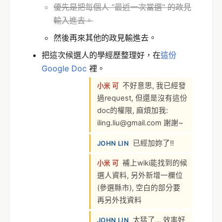
優先是把每個人 "最近一次當選" 的政見
輸入進去。
然後再來其他的政見輸進去。
把這次候選人的學經歷整理好，在
這份
Google Doc
裡。
不好意思, 我已經發
小米 可
過request, 但還是沒有這份
doc的權限, 麻煩加我:
iling.liu@gmail.com 謝謝~
已經加妳了!!
JOHN LIN
補上wiki能找到的候
小米 可
選人資料, 另外新增一欄位
(參選縣市), 空白的部分要
再另外找資料
太猛了… 效率好
JOHN LIN