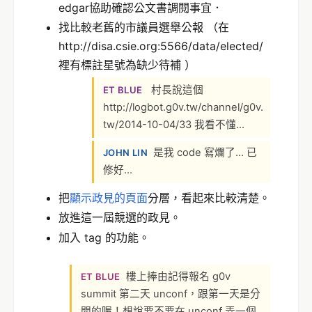
edgar協助確認公文書調閱事宜．
找比較老舊的市議員選舉公報 （在
http://disa.csie.org:5566/data/elected/
裡有標註星號為缺少待補 ）
村長說這個
ET BLUE
http://logbot.g0v.tw/channel/g0v.
tw/2014-10-04/33 我看不懂...
是我 code 寫爛了… 已
JOHN LIN
修好…
把
顯示政見的頁面
分層，看起來比較清楚。
放進這一屆競選的政見。
加入 tag 的功能。
樓上捧由記得報名 g0v
ET BLUE
summit 第二天 unconf，跟第一天是分
開的喔！想說要不要在 unconf 弄一個