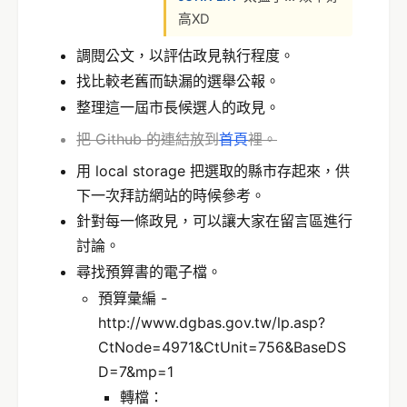
高XD
調閱公文，以評估政見執行程度。
找比較老舊而缺漏的選舉公報。
整理這一屆市長候選人的政見。
把 Github 的連結放到
首頁
裡。
用 local storage 把選取的縣市存起來，供
下一次拜訪網站的時候參考。
針對每一條政見，可以讓大家在留言區進行
討論。
尋找預算書的電子檔。
預算彙編 -
http://www.dgbas.gov.tw/lp.asp?
CtNode=4971&CtUnit=756&BaseDS
D=7&mp=1
轉檔：