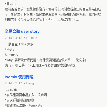
根本遠遠遠，遠不如他自己旗下辛苦經營才拿到好信用的個體戶！這麼
等而次之的「問題是什麼」都不清楚開始，讓關心的人都來提出「倡
*開場白

多好的經營者在滔寶網出現之前彷彿不存在。在他之後，竟然有這麼
議」以試圖滿足目標或解決問題。所以我覺得您講的很有道理，那您別
選前苦苦哀求，選後當作沒有，僵硬的投票制度所產生的民主弊端促成
多！政黨不就是提供信用保證的機構嗎？政黨信用破產了，社會對「政
光說嘴了，提出個「倡議」上去吧，高中都有教實作的呀！（咳，民國
了「動民主」的誕生。動民主是海盜黨內部使用的資訊系統，我們可以
治信用平台」的需求還是在那裡。「沒有人」能來填補？開放搶旗中啊!

兩百年的場景。拜謝於您的努力，提前中）針對一個「倡議」，每個人
利用它把投票權委託給代議士，但也可以隨時取回。

既然提起了，咱來看看上網「滔貨」是怎麼玩的。

都可以提出修正意見而形成一個 clone，如此以往。人家真的覺得不好
動民主擁有各種優良民主制度的功能，提供各式各樣的管道可以表達公
*
頂多讓你的倡議自生自滅，但也可能真有人來 clone 你的，那不也證明
民意見，包括：

全民公聽 user story
您的真知卓見了嗎？

*提出解決方案
2014-04-17 • ET Blue
「議題」是什麼？反而是經過了充分的「倡議」之後，由所有的倡議加
in 動民主 1.337 家族

上 clones 以及 clones 的 clones 集合起來的「總倡議」回過頭來定義
*Meta

的。妙哉，「議題」不是事先誰那麼厲害且有資格定好來的，這點好不
Summary

好玩？有沒有意外？最後選票主要是用來選某「議題」的某「倡議」
*why: 要解決什麼問題、為什麼要開發這個東西 (一段文字)

的，那就不需要別人替你決定，你直接選「倡議」等於是行使直接民
應 gov 提出將 g0v 工具應用在經貿國是會議的構想，
主，你直接「公投」了。但若把自己的選票委託給了某人，那就自然恢
復成「選人」的「委任投票」了，這也是可以的，兩頭異質而無縫接榫
是 LQFB 的賣點。

loomio 使用問題
*名詞
2014-03-17 • kiang
ipa said:

*次群組需要申請加入，很麻煩

*開次群組無權限限制

*邀請信無法儲存 template
