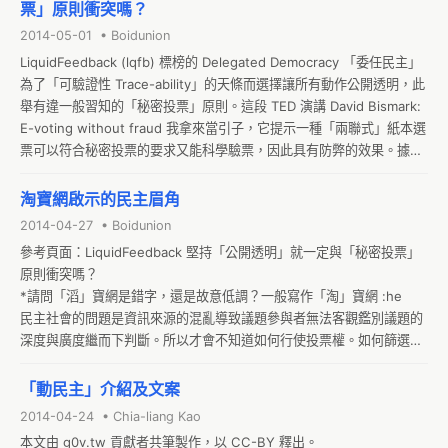
票」原則衝突嗎？
*「黑白棋」、「五子棋」都更好，直接在網上進行。投票完成就下出
2014-05-01 • Boidunion
次一著手。即使是象棋也可以不必寫 U/I ,列出所有棋步 兵一進一 炮三
LiquidFeedback (lqfb) 標榜的 Delegated Democracy 「委任民主」
平五。。。 各自用自己習慣的軟體看也行。不過「黑白棋」直接在線上
為了「可驗證性 Trace-ability」的天條而選擇讓所有動作公開透明，此
進行最實際。

舉有違一般習知的「秘密投票」原則。這段 TED 演講 David Bismark: 
*這支黑白棋程式好厲害，我絕望了！看能不能組人腦聯隊來打敗它？
E-voting without fraud 我拿來當引子，它提示一種「兩聯式」紙本選
只是人腦聯隊要怎麼匯集意見，怎麼跟它對打？ 現在確定以為快贏了常
票可以符合秘密投票的要求又能科學驗票，因此具有防弊的效果。據此
有，其實一盤也贏不了！同志們，打敗它！它看到同樣盤面也不會下同
引申下去，「多階段式」投票也許可以防止你的「代表人」跑票、騙
樣的著手，顯然就是要嘲笑我！所以多人跨網一起對付它，要有即時看
票。我們來兜兜看吧。。。

到同一畫面的辦法。
淘寶網啟示的民主眉角
到了 LiquidFeedback 的討論，我得要先克服頭腦裡對投票的刻板觀
2014-04-27 • Boidunion
念，這個好難。台灣公民的舊觀念是選「某人」，然後把自己的權力交
參考頁面：LiquidFeedback 堅持「公開透明」就一定與「秘密投票」
給他 ─── 連權力是什麼都不必搞清楚。所以小老百姓再有知識也呈現
原則衝突嗎？  

冷感，而不學無術的熱腦狂人倒是很大聲 ─── 這只是因為「責任」不
*請問「滔」寶網是錯字，還是故意低調？一般寫作「淘」寶網 :he

通，輪不到你負責或你無需負責，之結果的種種呈現方式之二而已。結
民主社會的問題是資訊來源的混亂導致議題參與者無法客觀鑑別議題的
果政府越來越肥大，而本來設計用來把關的民意代表不但不把關還從中
深度與廣度繼而下判斷。所以才會不知道如何行使投票權。如何篩選出
自肥，民眾不看根因，只在尾巴上一會兒針對這一個、一會兒針對那一
適合客觀而可查證的資訊，可能是網路民主的最難部分。共產經濟缺乏
個、一個又一個的問題七竅生煙，好像對著政治問題咒罵是一種娛樂似
信用，中國的滔寶網偏偏就是在沒有信用的地方提供平台讓好的商家做
「動民主」介紹及文案
地，「啊選完就這樣啦，要不然捏？」。情緒已經有了，但是沒有目
出商譽，賺翻了。耐人尋味的是，他自己的「天貓商城」想要跳過長期
標，所以就都是問題！

2014-04-24 • Chia-liang Kao
經營信用評等的過程，直接定義成是最有信用的商家。結果服務、聲譽
網路時代的「動民主 lqfb」注重根本，先承認我們連「目標是什麼」或
本文由 g0v.tw 貢獻者共筆製作，以 CC-BY 釋出。
