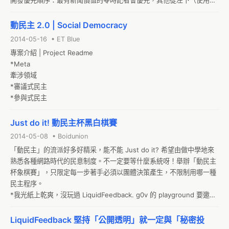
開發優先順序：最有新聞價值的零時記者會優先，其他從左下（使用門
檻最低）到右上（使用門檻最高）。

總站：原本的動民主 2.0 dynamic democracy

動民主 2.0 | Social Democracy
democracy.g0v.tw
2014-05-16 • ET Blue
專案介紹 | Project Readme

*Meta

牽涉領域

*審議式民主

*參與式民主
Just do it! 動民主杯黑白棋賽
2014-05-08 • Boidunion
「動民主」的流派好多好精采，能不能 Just do it? 希望由做中學地來
熟悉各種網路時代的民意制度。不一定要等什麼系統呀！舉辦「動民主
杯象棋賽」，只限定每一步著手必須以團體決策產生，不限制用哪一種
民主程序。

*我光紙上乾爽，沒玩過 LiquidFeedback. g0v 的 playground 要邀請
碼，懇請哪位哥哥姐姐賞賜？感謝感謝！ 

*要不要先用黑白棋試試看再用象棋?黑白棋的UI比較好寫，民主程序的
LiquidFeedback 堅持「公開透明」就一定與「秘密投
測試是一樣的
