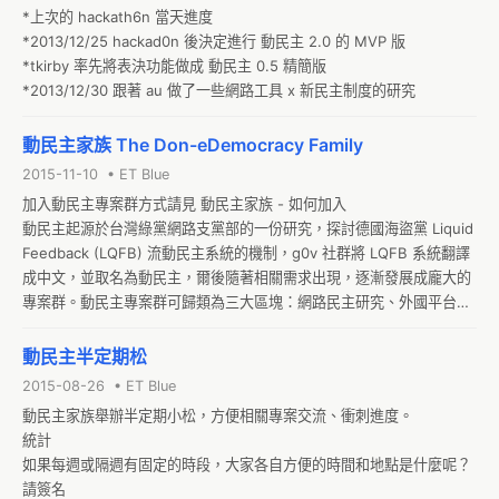
*上次的 hackath6n 當天進度

*2013/12/25 hackad0n 後決定進行 動民主 2.0 的 MVP 版

*tkirby 率先將表決功能做成 動民主 0.5 精簡版

*2013/12/30 跟著 au 做了一些網路工具 x 新民主制度的研究
動民主家族 The Don-eDemocracy Family
2015-11-10 • ET Blue
加入動民主專案群方式請見 動民主家族 - 如何加入

動民主起源於台灣綠黨網路支黨部的一份研究，探討德國海盜黨 Liquid 
Feedback (LQFB) 流動民主系統的機制，g0v 社群將 LQFB 系統翻譯
成中文，並取名為動民主，爾後隨著相關需求出現，逐漸發展成龐大的
專案群。動民主專案群可歸類為三大區塊：網路民主研究、外國平台本
地化、以及程式開發。

*網路民主研究與資料收集

動民主半定期松
講座、讀書會、人體試驗等，詳動民主 lab

2015-08-26 • ET Blue
網路民主相關平台列表（歡迎補完）
動民主家族舉辦半定期小松，方便相關專案交流、衝刺進度。

統計

如果每週或隔週有固定的時段，大家各自方便的時間和地點是什麼呢？
請簽名
