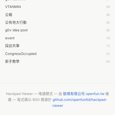
袁乾鑫
VTAIWAN
99
陳泰澄
公報
96
&#35377;&#24646;&#33287;
公有地大行動
92
-work aeola
g0v idea pool
85
0.0
event
78
100004224394929@facebook.com
採訪共筆
72
1001000
CongressOccupied
70
108級醫三牙二
新手教學
69
108���������������������������A������������
planning
42
19
零時的學習不能等
38
1dropwater
反黑箱服貿串連
35
2011 2011
婚姻平權
34
Hackpad Viewer — 唯讀模式 — 由
歐噴有限公司 openfun.tw
維
26 sakura
運 — 程式碼以 BSD 開源於
github.com/openfunltd/hackpad-
g0v 文化部
32
568eenknu@gmail.com
viewer
聽打共筆
31
5T