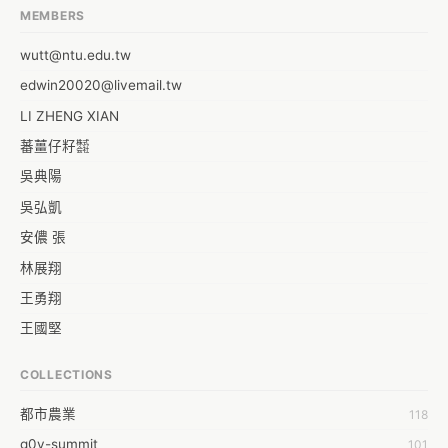
MEMBERS
wutt@ntu.edu.tw
edwin20020@livemail.tw
LI ZHENG XIAN
蕃薑仔籽㍿
吳典陽
吳弘凱
安儂 張
林展翔
王勇翔
王國堅
王祥安
COLLECTIONS
福明 莊
都市農業
118
蒼時弦也
g0v-summit
101