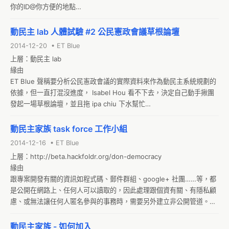
你的ID@你方便的地點

*
動民主 lab 人體試驗 #2 公民憲政會議草根論壇
2014-12-20 • ET Blue
上層：動民主 lab

緣由

ET Blue 聲稱要分析公民憲政會議的實際資料來作為動民主系統規劃的
依據，但一直打混沒進度， Isabel Hou 看不下去，決定自己動手揪團
發起一場草根論壇，並且拖 ipa chiu 下水幫忙

背景說明

*公民憲政推動聯盟的 NGO 們為了達到 318 佔領行動訴求，擬定了一
動民主家族 task force 工作小組
個從 2014 到 2016 的長期憲改暨審議民主計畫
2014-12-16 • ET Blue
上層：http://beta.hackfoldr.org/don-democracy

緣由

跟專案開發有關的資訊如程式碼、郵件群組、google+ 社團……等，都
是公開在網路上、任何人可以讀取的，因此處理跟個資有關、有隱私顧
慮、或無法讓任何人匿名參與的事務時，需要另外建立非公開管道。但
為了盡量保持透明，還是鼓勵大家將為了執行專案而建立的非公開管道
登記在這邊，並註明小組成員。

動民主家族 - 如何加入