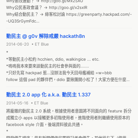
Why憲改運動？ → http://goo.gl/Mx2SXU

Why公民憲政會議？ → http://goo.gl/x2sxlR

Why結合動民主？ → 綠客松討論 https://greenparty.hackpad.com/-
-UQ3SrGymFdc

公民憲政會議網站內容（放在守護民主平台的網站架構中）
動民主 @ g0v 解除戒嚴 hackath8n
2014-06-20 • ET Blue
*

*等動民主小松約 hcchien, ddio, walkingice ... etc.

*嗚嗚我本來要來談動民主的社會參與面的.......

*只好先寫 hackpad 惹…沒辦法我今天回母艦補給 =w=bbb

follow 這個 pad 的夥伴們，ddio 要揪團開小松了！大家方便在什麼時
段呢？來這邊填表吧！動民主半定期松 
動民主 2.0 app 化 a.k.a. 動民主 1.337
2014-05-16 • ET Blue
將龐雜的動民主 2.0 系統，根據使用者意圖將不同面向的 feature 拆分
成獨立小 apps 以接觸更多初階使用者，進階使用者則繼續使用原本的 
facebook style 介面，後端資料彼此共通。

*
