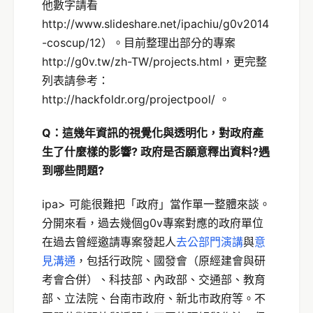
他數字請看
http://www.slideshare.net/ipachiu/g0v2014
-coscup/12）。目前整理出部分的專案
http://g0v.tw/zh-TW/projects.html，更完整
列表請參考：
http://hackfoldr.org/projectpool/ 。
Q：
這幾年
資訊的視覺化與透明化
，
對政府產
生了什麼樣的影響?
政府是否願意釋出資料?遇
到哪些問題?
ipa> 可能很難把「政府」當作單一整體來談。
分開來看，過去幾個g0v專案對應的政府單位
在過去曾經邀請專案發起人
去公部門演講
與
意
見溝通
，包括行政院、國發會（原經建會與研
考會合併）、科技部、內政部、交通部、教育
部、立法院、台南市政府、新北市政府等。不