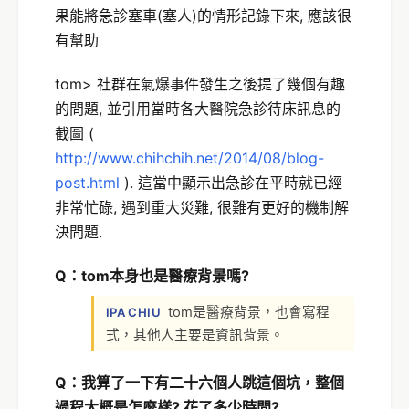
果能將急診塞車(塞人)的情形記錄下來, 應該很
有幫助
tom> 社群在氣爆事件發生之後提了幾個有趣
的問題, 並引用當時各大醫院急診待床訊息的
截圖 (
http://www.chihchih.net/2014/08/blog-
post.html
). 這當中顯示出急診在平時就已經
非常忙碌, 遇到重大災難, 很難有更好的機制解
決問題.
Q：tom
本
身也是醫療背景嗎?
tom是醫療背景，也會寫程
IPA CHIU
式，其他人主要是資訊背景。
Q：我算了一下有二十六個人跳這個坑，整個
過程大概是怎麼樣? 花了多少時間?