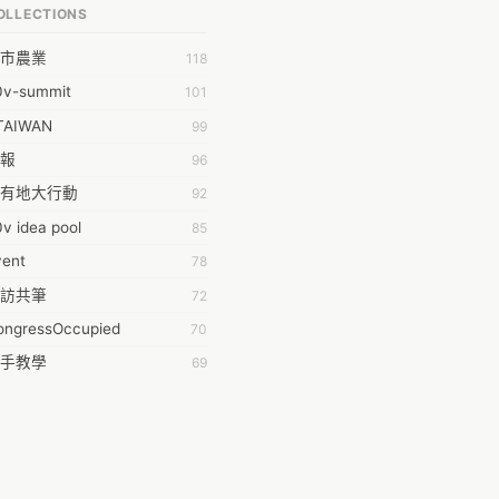
OLLECTIONS
明 莊
市農業
118
時弦也
0v-summit
101
乾鑫
TAIWAN
99
泰澄
報
96
#35377;&#24646;&#33287;
有地大行動
92
ork aeola
v idea pool
85
.0
vent
78
100004224394929@facebook.com
訪共筆
72
001000
ongressOccupied
70
08級醫三牙二
手教學
69
108���������������������������A������������
anning
42
時的學習不能等
38
dropwater
黑箱服貿串連
35
11 2011
姻平權
34