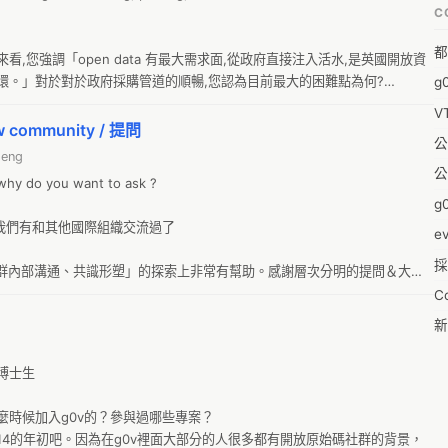
C
福
都
蒼
看,您強調「open data 有最大需求面,從政府直接注入活水,是英國開放資
。」對於對於政府採購管道的順暢,您認為目前最大的困難點為何?

g
袁
規複雜，而環繞著政府採購案爭取的機構許多資源都放在關係的建立與維持，很少
V
陳
去參與產業的提昇，加上國內硬體代工產業主導資訊科技發展的風氣很盛，
tw community / 提問
公
值，但公司規模大到綁架了許多政策的制定，就看政府什麼時候有勇氣把這
&
heng
公
-w
why do you want to ask ?

g0
0
 我們有和其他國際組織交流過了

e
採
1
「社群內部溝通、共識形塑」的探索上非常有幫助。感謝層次分明的提問＆大家
採 CC by g0v contributors 以便後續衍生創作（au 說的是我想
C
1
文  可更廣為公開時（定稿、可貼 SNS 向社群邊緣宣傳時
新
pl
19
士生

零
1
反
時候加入g0v的？參與過哪些專案？

20
014的年初吧。因為在g0v裡面大部分的人很多都有開放原始碼社群的背景，
婚