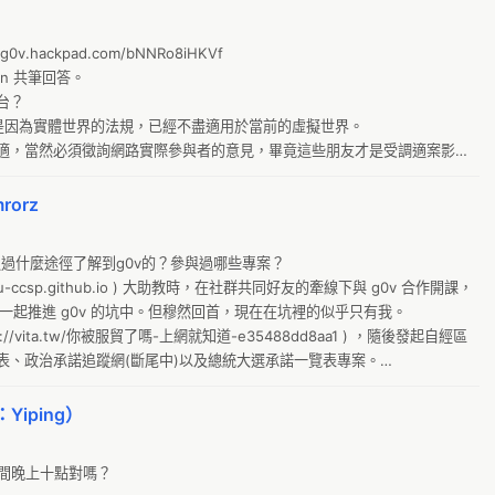
O
A
g
A
g0v.hackpad.com/bNNRo8iHKVf

土
yn 共筆回答。

A
？

翻
AL
就是因為實體世界的法規，已經不盡適用於當前的虛擬世界。

g0
AN
適，當然必須徵詢網路實際參與者的意見，畢竟這些朋友才是受調適案影響
台
A
orz
萌
A
廣
A
是通過什麼途徑了解到g0v的？參與過哪些專案？

E
A
/ntu-ccsp.github.io ) 大助教時，在社群共同好友的牽線下與 g0v 合作開課，
外
) 一起推進 g0v 的坑中。但穆然回首，現在在坑裡的似乎只有我。

A
//vita.tw/你被服貿了嗎-上網就知道-e35488dd8aa1 ) ，隨後發起自經區
環
、政治承諾追蹤網(斷尾中)以及總統大選承諾一覽表專案。

En
講講開發過程（比如【真的假的】）？g0v去中心化/非階層式的特點在專案開
暫時性的“領導小組”指揮各方面的工作？是否關心有多少人在使用，或是哪
Pr
Yiping）
T
己發起的(真的假的 Line bot)為例。
灣時間晚上十點對嗎？

新