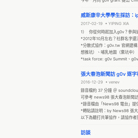
今年一月向 g0v grant 提出 Civil
第一次瞭解 g0v 的精神是在 201
威斯康辛大學學生採訪：ip
2017-02-19 • YIPING XIA
1）  你從何時起加入g0v？參與
*2012年10月左右？社群名字
*分散式協作：g0v.tw 官
想推坑）、哺乳地圖（棄坑中）、g
*task force: g0v Summit、g0v c
*open dahttp://ipaway.org/?
張大春泡新聞訪 g0v 逐字稿
2016-12-29 • venev
錄音檔約 37 分鐘 ＠ soundcloud h
可參考 news98 張大春泡
*錄音檔由「News98 電台」
*轉貼請註明：by News98 張大春泡新
以下為聽打共筆協作，請協作者簽名代表
訪談