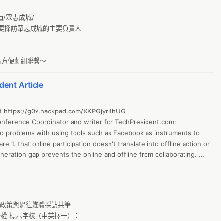
O
org/眾志成城/

要採訪眾志成城的主要負責人

居
2
健
右方便劇組聯繫～
工
dent Article
地
g1
at https://g0v.hackpad.com/XKPGjyr4hUG

i
nference Coordinator and writer for TechPresident.com:

wo problems with using tools such as Facebook as instruments to 
選
 1. that online participation doesn't translate into offline action or 
Y
eneration gap prevents the online and offline from collaborating. 

農
ank you! 

Q6: How big is this movement? 
社
g
政策與過往媒體採訪共筆

N
授權 標示字樣（中英擇一）：
