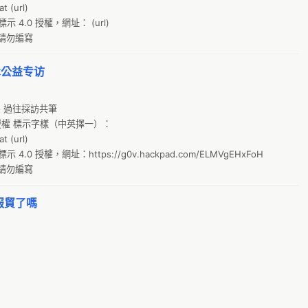
g
 (url)

 4.0 授權，網址： (url)

自
請勿編寫
c
共
技术公益专访
N
、過往採訪共筆

環
授權 標示字樣（中英擇一）：

o
 (url)

開
4.0 授權，網址：https://g0v.hackpad.com/ELMVgEHxFoH

請勿編寫
開
H
服貿了嗎
p
va
太
環
省