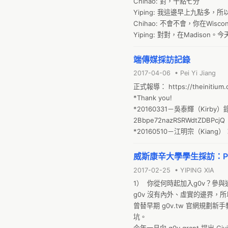
Chihao: 對，十點七分

Yiping: 我這邊早上九點多
Chihao: 不會不會，你在Wisco
Yiping: 對對，在Madi
知道你自己會如何回答共筆中的
端傳媒採訪記錄
2017-04-06 • Pei Yi Jiang
正式報導： https://theinitium.co
*Thank you! 

*20160331－吳泰輝（Kirby）錄音檔
2Bbpe72nazRSRWdtZDBPcjQ

*20160510－江明宗（Kiang）：htt
*20160513－唐鳳（Audrey Tang
%E7%AB%AF%E5%82%B3%E5%
威斯康辛大學學生採訪：P
2017-02-25 • YIPING XIA
1）  你從何時起加入g0v？參與
g0v 沒有內外、虛實的邊界，
曾替早期 g0v.tw 官網規劃
坑。
