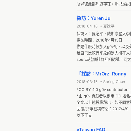
所以彼此都知道存在，那只是說比
問：所以你個人也是有open so
採訪：Yuren Ju
2018-04-16 • 夏逸平
採訪人：夏逸平，威斯康星大學博
採訪時間：2018年4月13日

你是什麽時候加入g0v的，以及
我自己比較有印象的是大概在太陽
source這個社群互相認識。到太
與。我參與的比較大型的計劃…
但是罷免這個權利非常難執行。
「採訪：MrOrz, Ronny
得非常差，很多人對他們有不滿
2018-03-15 • Spring Chun
個完整實現罷免程序，一來抗議
*CC BY 4.0 g0v contributors at
力量。他們有很多方法，我參與
*由 g0v 貢獻者以創用 CC 姓名標示
投票率，所以我們就設計網站，
全文以上述授權釋出，如不同意請
困難，大家沒有動機聚在一起，
回覆/共筆截稿時間：2017/4/9  15
的人都會到投票站去投票。我們
以下正文
和網站那邊的架設和製作。

你是怎麽會接觸到這個專案的？
vTaiwan FAQ