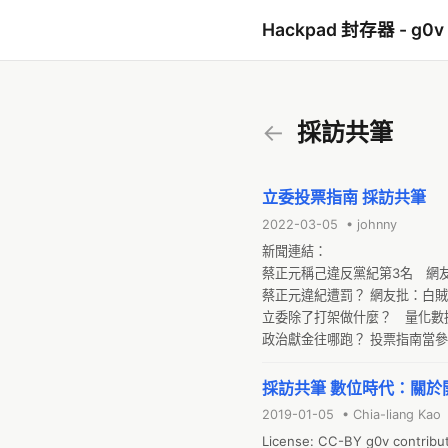
Hackpad 封存器 - g0v
←
採訪共筆
立委投票指南 採訪共筆
2022-03-05 • johnny
新聞連結：

蔡正元稱己違反黨紀第3名　網友
蔡正元違紀遭罰？ 網友批：白賊元[ 201
立委除了打架做什麼？　量化數據
政治獻金往哪跑？ 投票指南當
採訪共筆 數位時代：關於
2019-01-05 • Chia-liang Kao
License: CC-BY g0v contributo