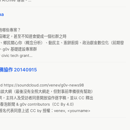
 Archive 專案。

Ju
3 年 4 月的 OSDC。
a
T
G
過哪些專案？

農
還沒確定，甚至不知道會變成一個社群之時

0a
網建構、鄉民關心你（概念分析）、動民主、憲餅廚房、政治獻金數位化（前期發
0v 基礎建設專案群

a
ivic tech grant

g
p=2215
黑
協作 20140915
醫
ttps://soundcloud.com/venev/g0v-news98

2
新聞訪談大綱（最後沒有全照大綱走，但對事前準備很有幫助）

台
提供，主持人及受訪者同意開放協作逐字稿，並以 CC 釋出

D
聞 & g0v contributors（CC By 4.0）

同意上述 CC by 授權：venev, <yourname>
文
憲
逐