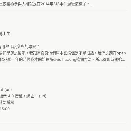
26
較積極參與大概就是在2014年318事件過後這樣子。

g
5
urce的背景？
聽
5
線
7 
士生

m
7
C
9
有哪些深度參與的專案？

Ta
花學運之後吧。我跟高嘉良他們原本認識但是不是很熟。我們之前在open 
@
陽花那一年的時候我才開始瞭解civic hacking這個方法，所以從那時開始參
動
A
…第一個是割闌尾。臺灣有選舉罷免法，就是你可以選舉之外，還可以罷免，
s
當初設計法律的時候就設計得非常難執行，所以導致臺灣有很多立委其實做
A
卻沒有辦法有效地去罷免他，因爲法律的限制。割闌尾這個計劃希望透過一
g
A-
這樣的程序太難以實現了，二來是希望盡量將這件事情做到最好，用公民的
G
 (url)

A.
的基本上是工程領域相關的東西，也就是說設計網站等。他們希望盡量提高
 4.0 授權，網址： (url)

g
想要在選舉的同一天收集罷免的連署書。這麽做是因爲平時收集連署書非常
A
勿編寫

很難有動力去簽連署書。但是假如在選舉那一天同時做的話，所有參加選舉
G
A
:00

就趁那個時候希望發起一個收集罷免連署書的活動。那我主要就是負責軟體
k
A
g
A