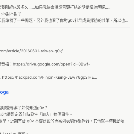
g8
，所以我剛起床沒多久……如果我待會說話舌頭打結的話還請諒解喔……

公
nsin對不對？

son。今天我準備了一些問題，另外我也看了你對g0v社群成員採訪的共筆，所以也想
0
那些問題。
g
I
阿
m/article/20160601-taiwan-g0v/

公
：https://drive.google.com/open?id=0Bwf-
新
財
ps://hackpad.com/Finjon-Kiang-JEwY8gp2IHE

）：https://hackpad.com/2016-05-13-
o
AA%92%E6%8E%A1%E8%A8%AAAudrey-Tang-iZEvTElFZ51
oga
月
零
過哪些專案？如何知道g0v？

佔
所以也很難定義何時發生「加入」這個事件。

新手教學，近期有替 g0v 基礎建設的專案列表製作編輯器。其他就平時機動填
太
Le