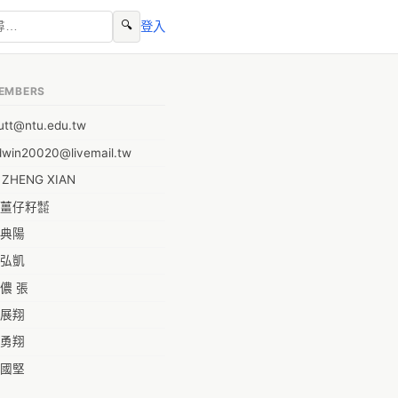
🔍
登入
EMBERS
utt@ntu.edu.tw
dwin20020@livemail.tw
I ZHENG XIAN
薑仔籽㍿
典陽
弘凱
儂 張
展翔
勇翔
國堅
祥安