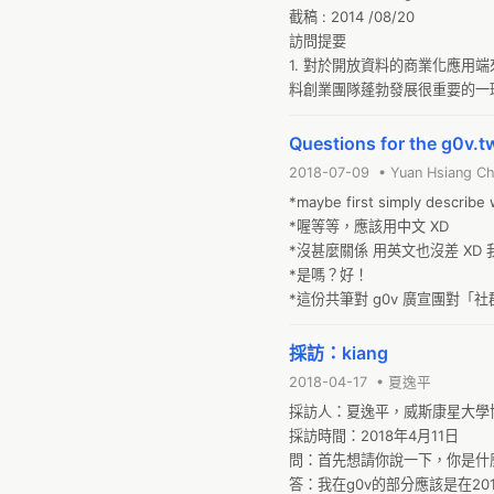
截稿 : 2014 /08/20

訪問提要

1. 對於開放資料的商業化應用端來
料創業團隊蓬勃發展很重要的一環
kiang: 國內採購與會計法
有公司能夠跳脫現有環境與思維
Questions for the g0v.
這些公司往往無法重視軟體的價
2018-07-09 • Yuan Hsiang C
些既有利得者放一邊？
*maybe first simply describe 
*喔等等，應該用中文 XD

*沒甚麼關係 用英文也沒差 XD
*是嗎？好！

*這份共筆對 g0v 廣宣團對
踴躍回答！也想請問這份共筆授權，可否
的）另請 chihao yo 的 論
採訪：kiang
2018-04-17 • 夏逸平
採訪人：夏逸平，威斯康星大學博
採訪時間：2018年4月11日

問：首先想請你說一下，你是什麼
答：我在g0v的部分應該是在2