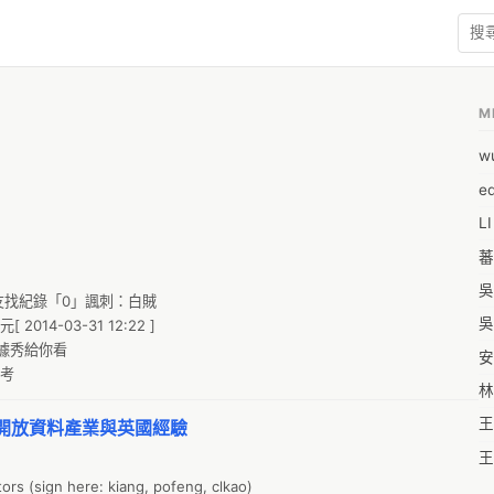
M
w
e
L
蕃
吳
找紀錄「0」諷刺：白賊

吳
4-03-31 12:22 ]

秀給你看

安
參考
林
王
開放資料產業與英國經驗
王
rs (sign here: kiang, pofeng, clkao)

王