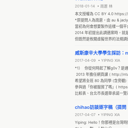
2018-01-14 • 雨蒼 林
本文授權為 CC BY 4.0 https://
*原提問人為雨蒼，由 au & jacl
當初為何會想要製作這樣一個平台
2014 年初提出此調適案時，
但既然是攸關虛擬世界的法規調
的人。
威斯康辛大學學生採訪：mr
2017-04-09 • YIPING XIA
*1）  你從何時起了解g0v？
 2013 年擔任網頁課 ( http:/
希望將全班 80 為同學 (含旁聽
參與過「你被服貿了嗎」( https:
比較表、台北市長選舉承諾一覽表
*2）  能否選一兩個專案詳細
發層面有無體現？是否依然存在
chihao訪談逐字稿（提問：
些人群在使用？

2017-04-07 • YIPING XIA
以他人發起的(你被服貿了嗎)與我自
Yiping: Hello！你那裡是台