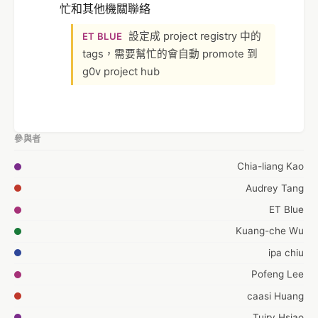
忙和其他機關聯絡
設定成 project registry 中的
ET BLUE
tags，需要幫忙的會自動 promote 到
g0v project hub
參與者
Chia-liang Kao
Audrey Tang
ET Blue
Kuang-che Wu
ipa chiu
Pofeng Lee
caasi Huang
Tuiry Hsiao