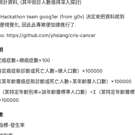
計資料, (其中就診人數值得深入探討)
P Hackathon team goog1er (from g0v) 決定來把資料爬到
 上順便視覺化, 因此此專案便加速進行了.
o: https://github.com/yhsiang/cris-cancer
明
癌症數÷總癌症數×100
定癌症新診斷或死亡人數÷總人口數）×100000
（某年齡層癌症新診斷或死亡人數÷某年齡層人口數）×100000
Σ（某特定年齡別率×該年齡層標準人口數）÷Σ（某特定年齡層標
100000
數
 指標-發生率