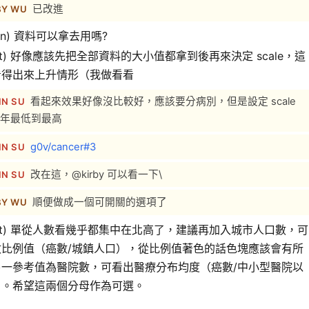
已改進
BY WU
tion) 資料可以拿去用嗎?
gest) 好像應該先把全部資料的大小值都拿到後再來決定 scale，這
看得出來上升情形（我做看看
看起來效果好像沒比較好，應該要分病別，但是設定 scale
IN SU
年最低到最高
g0v/cancer#3
IN SU
改在這，@kirby 可以看一下\
IN SU
順便做成一個可開關的選項了
BY WU
gest) 單從人數看幾乎都集中在北高了，建議再加入城市人口數，可
數比例值（癌數/城鎮人口），從比例值著色的話色塊應該會有所
另一參考值為醫院數，可看出醫療分布均度（癌數/中小型醫院以
）。希望這兩個分母作為可選。