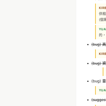
KIR
供粗
(個
YUA
的，
(bug
KIR
(bug
(bug
YUA
(sug