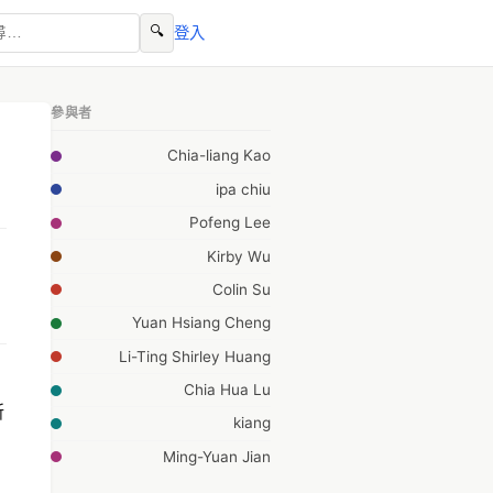
🔍
登入
參與者
Chia-liang Kao
ipa chiu
Pofeng Lee
Kirby Wu
Colin Su
Yuan Hsiang Cheng
Li-Ting Shirley Huang
Chia Hua Lu
所
kiang
Ming-Yuan Jian
Clement Tang