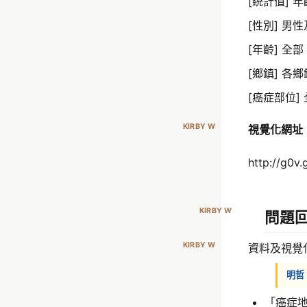
[統計值] 
[性別] 男
[年齡] 全部
[鄉鎮] 各
[癌症部位]
KIRBY W
視覺化網址
http://g0v.
KIRBY W
問題
KIRBY W
資料及視覺
明哲
「癌症