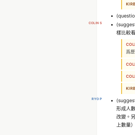
KIR
(ques
COLIN S
(sug
樣比較
COL
爲歷
COL
COL
KIR
RYO P
(sug
形成人
改變。
上數量