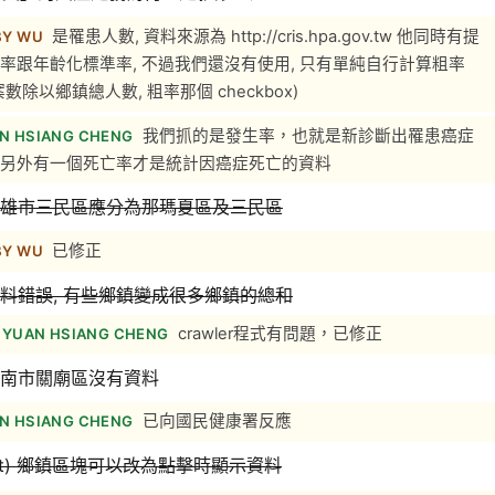
是罹患人數, 資料來源為 http://cris.hpa.gov.tw 他同時有提
BY WU
率跟年齡化標準率, 不過我們還沒有使用, 只有單純自行計算粗率
案數除以鄉鎮總人數, 粗率那個 checkbox)
我們抓的是發生率，也就是新診斷出罹患癌症
N HSIANG CHENG
另外有一個死亡率才是統計因癌症死亡的資料
) 高雄市三民區應分為那瑪夏區及三民區
已修正
BY WU
) 資料錯誤, 有些鄉鎮變成很多鄉鎮的總和
crawler程式有問題，已修正
YUAN HSIANG CHENG
) 臺南市關廟區沒有資料
已向國民健康署反應
N HSIANG CHENG
gest) 鄉鎮區塊可以改為點擊時顯示資料