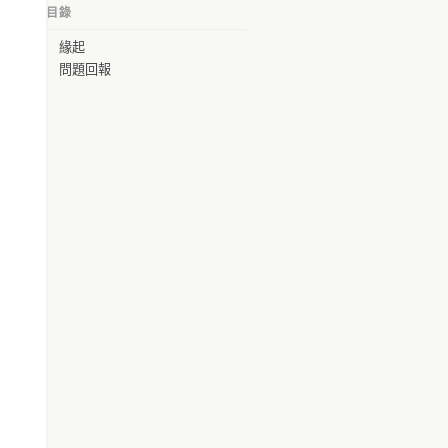
目錄
Oliver Chou
緣起
Philippe Lin
問題回報
冠毅 吳
Zhanrong Chang
Jay Fang
明哲 楊
CheWei Liu
longcat
Ninthday Shih
Ryo Peng
KZ Lin Eric