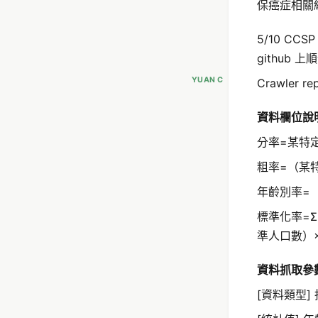
保癌症相關統
5/10 CCS
github
YUAN C
Crawler rep
資料欄位說
分率=某特定
粗率=（某特
年齡別率=
標準化率=
準人口數）×
資料抓取參
[資料類型]