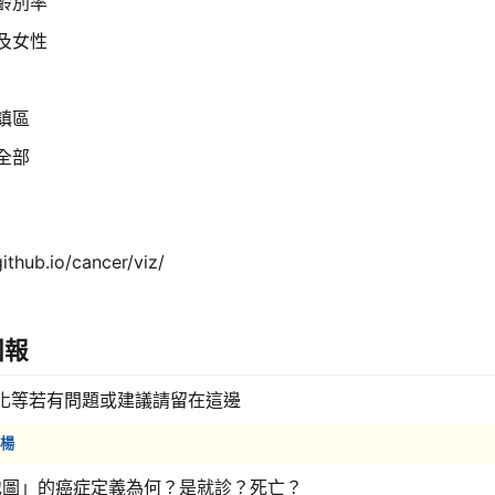
年齡別率
性及女性
鄉鎮區
 全部
github.io/cancer/viz/
回報
化等若有問題或建議請留在這邊
 楊
地圖」的癌症定義為何？是就診？死亡？