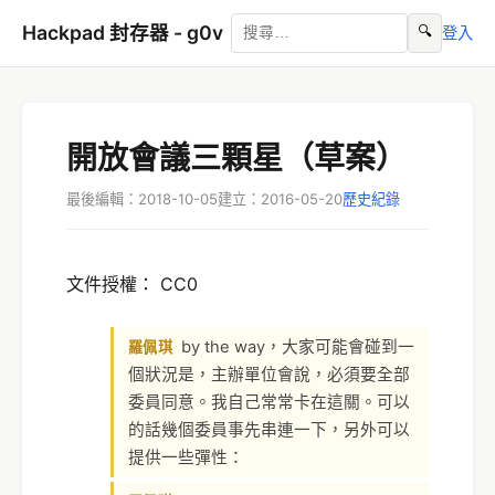
Hackpad 封存器 - g0v
🔍
登入
開放會議三顆星（草案）
最後編輯：2018-10-05
建立：2016-05-20
歷史紀錄
文件授權： CC0
by the way，大家可能會碰到一
羅佩琪
個狀況是，主辦單位會說，必須要全部
委員同意。我自己常常卡在這關。可以
的話幾個委員事先串連一下，另外可以
提供一些彈性：