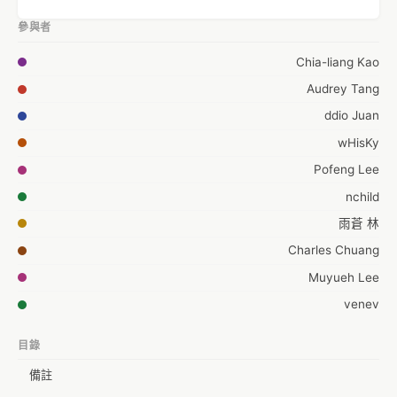
參與者
Chia-liang Kao
Audrey Tang
ddio Juan
wHisKy
Pofeng Lee
nchild
雨蒼 林
Charles Chuang
Muyueh Lee
venev
Fumi Miyabe
目錄
羅佩琪
備註
Michael_Li