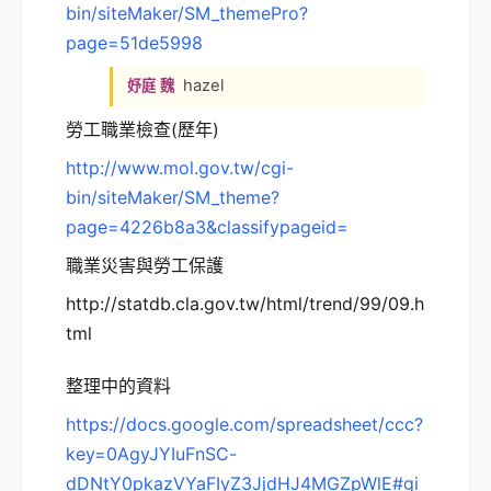
bin/siteMaker/SM_themePro?
page=51de5998
hazel
妤庭 魏
勞工職業檢查(歷年)
http://www.mol.gov.tw/cgi-
bin/siteMaker/SM_theme?
page=4226b8a3&classifypageid=
職業災害與勞工保護
http://statdb.cla.gov.tw/html/trend/99/09.h
tml
整理中的資料
https://docs.google.com/spreadsheet/ccc?
key=0AgyJYIuFnSC-
dDNtY0pkazVYaFIyZ3JjdHJ4MGZpWlE#gi