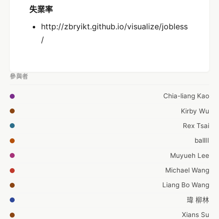
失業率
http://zbryikt.github.io/visualize/jobless
/
參與者
Chia-liang Kao
Kirby Wu
Rex Tsai
ballII
Muyueh Lee
Michael Wang
Liang Bo Wang
瑋 柳林
Xians Su