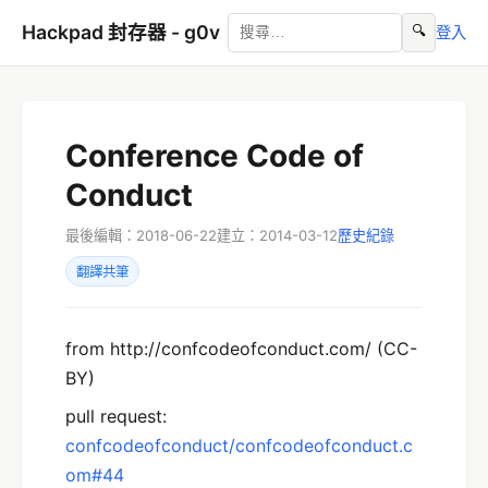
Hackpad 封存器 - g0v
🔍
登入
Conference Code of
Conduct
最後編輯：2018-06-22
建立：2014-03-12
歷史紀錄
翻譯共筆
from http://confcodeofconduct.com/ (CC-
BY)
pull request:
confcodeofconduct/confcodeofconduct.c
om#44