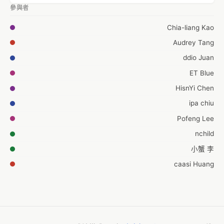
參與者
Chia-liang Kao
Audrey Tang
ddio Juan
ET Blue
HisnYi Chen
ipa chiu
Pofeng Lee
nchild
小蟹 李
caasi Huang
Isabel Hou
Lee
Hsin-chan Chien