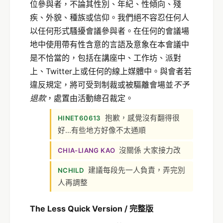
位參與者，不論其性別、年紀、性傾向、殘
疾、外貌、種族或信仰。我們絕不容忍任何人
以任何形式騷擾會議參與者。在任何的會議場
地中使用帶有性含意的言語及意象在本會議中
是不恰當的，包括在講座中、工作坊、派對
上、Twitter上或任何的線上媒體中。與會者若
違反規定，將可受到制裁或被驅離會場並
不
予
退款
，處置由活動總召裁定。
抱歉，感覺沒有翻得很
HINET60613
好...有些地方好像不太通順
沒關係 大家接力改
CHIA-LIANG KAO
建議每段先一人負責，弄完別
NCHILD
人再調整
The Less Quick Version / 完整版