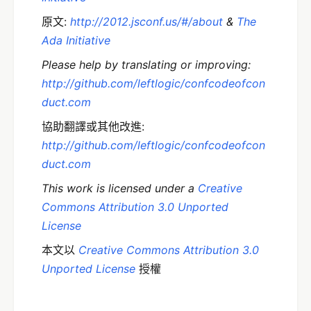
原文:
http://2012.jsconf.us/#/about
&
The
Ada Initiative
Please help by translating or improving:
http://github.com/leftlogic/confcodeofcon
duct.com
協助翻譯或其他改進:
http://github.com/leftlogic/confcodeofcon
duct.com
This work is licensed under a
Creative
Commons Attribution 3.0 Unported
License
本文以
Creative Commons Attribution 3.0
Unported License
授權