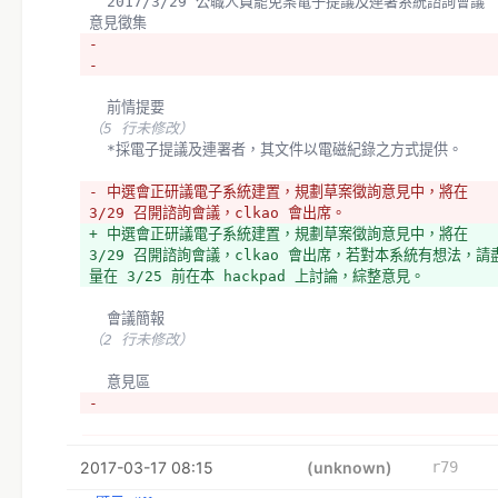
  2017/3/29 公職人員罷免案電子提議及連署系統諮詢會議 
意見徵集
- 
- 
  前情提要
（5 行未修改）
  *採電子提議及連署者，其文件以電磁紀錄之方式提供。
- 中選會正研議電子系統建置，規劃草案徵詢意見中，將在 
3/29 召開諮詢會議，clkao 會出席。
+ 中選會正研議電子系統建置，規劃草案徵詢意見中，將在 
3/29 召開諮詢會議，clkao 會出席，若對本系統有想法，請
量在 3/25 前在本 hackpad 上討論，綜整意見。
  會議簡報
（2 行未修改）
  意見區
- 
- c
2017-03-17 08:15
+ clkao
(unknown)
r79
+ *連署書內容是否於送件前經公鑰加密傳輸交由領銜人保管 - 