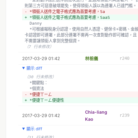
則第三方可惡意破壞罷免，使得領銜人誤以為連署人已達門檻。
- *領銜人送件之電子格式應為首要考慮，Sa
+ *領銜人送件之電子格式應為首要考慮，SaaS 
  Danny 
  *可根據報稅身分認證，使用自然人憑證、健保卡+密碼、金融
卡認證即可連署，此部分連署不需再一次查對動作即可確認，且
不需要讓領銜人拿到完整個資。
（7 行未修改）
2017-03-29 01:42
林祖儀
r240
顯示 diff
（30 行未修改）
  *關鍵點：
  *個資法
- *便捷ㄒㄧㄥ
+ *便捷ㄒㄧㄥ便捷性
Chia-liang
2017-03-29 01:42
r239
Kao
顯示 diff
（21 行未修改）