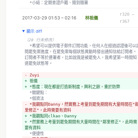
  *小結：定期查證戶籍、隨到隨審
r320 –
2017-03-29 01:53 – 02:16
林祖儀
r367
顯示 diff
（28 行未修改）
  *希望可以提供電子郵件訂閱功能，任何人在經過認證後可以訂
閱罷免案進度，在罷免案每個狀態異動時發出通知信給訂閱者。
訂閱者不等於連署者，比如說我是被罷免人，我希望第一時間知
道罷免狀態等。
- Zuyi
+ 祖儀
+ *態度：現在都是打造新制度。興利之餘，重於防弊
  *關鍵點：
  *個資法
- *我觀點同Danny，然實務上考量到罷免期間有大量時間在"
里修正"，此時需要有資料
+ *我觀點同clkao、Danny
+ *然實務上考量到罷免期間有大量時間在"鄰里修正"，此時需
要有資料
  *便捷性