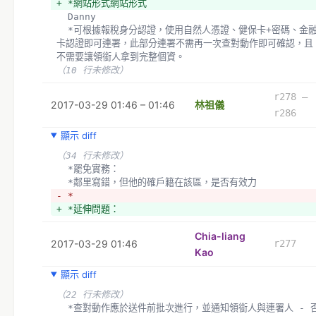
+ *網站形式網站形式
  Danny 
  *可根據報稅身分認證，使用自然人憑證、健保卡+密碼、金融
卡認證即可連署，此部分連署不需再一次查對動作即可確認，且
不需要讓領銜人拿到完整個資。
（10 行未修改）
r278 –
2017-03-29 01:46 – 01:46
林祖儀
r286
顯示 diff
（34 行未修改）
  *罷免實務：
  *鄰里寫錯，但他的確戶籍在該區，是否有效力
- *
+ *延伸問題：
Chia-liang
2017-03-29 01:46
r277
Kao
顯示 diff
（22 行未修改）
  *查對動作應於送件前批次進行，並通知領銜人與連署人 - 否