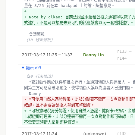
量在 3/25 前在本 hackpad 上討論，綜整意見。
+ 
+ Note by clkao: 目前法規並未授權公投之連署得以電子
式進行，不過可以想見未來可行的話應該會以同一套機制進行。
  會議簡報
（10 行未修改）
r133 –
2017-03-17 11:35 – 11:37
Danny Lin
r144
顯示 diff
（20 行未修改）
  *查對動作應於送件前批次進行，並通知領銜人與連署人 - 否
則第三方可惡意破壞罷免，使得領銜人誤以為連署人已達門檻。
  Danny 
- *可使用自然人憑證聯署，此部分聯署不需再一次查對動作即
確認，且不需要讓領銜人拿到完整個資。
+ *可根據報稅身分認證，使用自然人憑證、健保卡+密碼、金
卡認證即可連署，此部分連署不需再一次查對動作即可確認，且
不需要讓領銜人拿到完整個資。
2017-03-17 11:34
(unknown)
r132