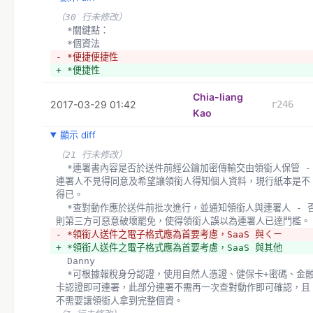
（30 行未修改）
  *關鍵點：
  *個資法
- *便捷便捷性
+ *便捷性
Chia-liang
2017-03-29 01:42
r246
Kao
顯示 diff
（21 行未修改）
  *連署書內容是否於送件前經公鑰加密傳輸交由領銜人保管 - 
連署人不見得同意及希望讓領銜人得知個人資料，現行紙本是不
得已。
  *查對動作應於送件前批次進行，並通知領銜人與連署人 - 否
則第三方可惡意破壞罷免，使得領銜人誤以為連署人已達門檻。
- *領銜人送件之電子格式應為首要考慮，SaaS 與ㄑㄧ
+ *領銜人送件之電子格式應為首要考慮，SaaS 與其他
  Danny 
  *可根據報稅身分認證，使用自然人憑證、健保卡+密碼、金融
卡認證即可連署，此部分連署不需再一次查對動作即可確認，且
不需要讓領銜人拿到完整個資。