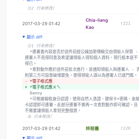
（32 行未修改）
Chia-liang
2017-03-29 01:42
r221
Kao
顯示 diff
（21 行未修改）
  *連署書內容是否於送件前經公鑰加密傳輸交由領銜人保管 - 
連署人不見得同意及希望讓領銜人得知個人資料，現行紙本是不
得已。
  *查對動作應於送件前批次進行，並通知領銜人與連署人 - 否
則第三方可惡意破壞罷免，使得領銜人誤以為連署人已達門檻。
- *電子格式應
+ *電子格式應ㄨㄟ
  Danny 
  *可根據報稅身分認證，使用自然人憑證、健保卡+密碼、金融
卡認證即可連署，此部分連署不需再一次查對動作即可確認，且
不需要讓領銜人拿到完整個資。
（6 行未修改）
2017-03-29 01:42
林祖儀
r220
顯示 diff