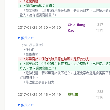
- *罷免實務：
+ *個資法vs罷免實務：
  *鄰里寫錯，但他的確戶籍在該區，是否有效力（已經使用憑證
登入，為何還需寫鄰里？）
+ *憑據可以代表本人。但裡面會有戶籍資料嗎
  *延伸問題：若鄰里寫錯就不成立，提罷免案者還是會需要下載
Chia-liang
r317 –
2017-03-29 01:50 – 01:50
資料來核對。
Kao
r319
  *修改鄰里是否有效力
顯示 diff
+ *便捷性vs罷免像賭博：灌水情況
+ *不知道資料的有效性
（34 行未修改）
+ *
  *便捷性
+ 
  *罷免實務：
+ *小結：定期查證戶籍、隨到隨審
- *鄰里寫錯，但他的確戶籍在該區，是否有效力
+ *鄰里寫錯，但他的確戶籍在該區，是否有效力（已經使用憑
登入，為何還需寫鄰里？）
  *延伸問題：若鄰里寫錯就不成立，提罷免案者還是會需要下載
資料來核對。
  *修改鄰里是否有效力
r288 –
2017-03-29 01:46 – 01:49
林祖儀
r316
顯示 diff