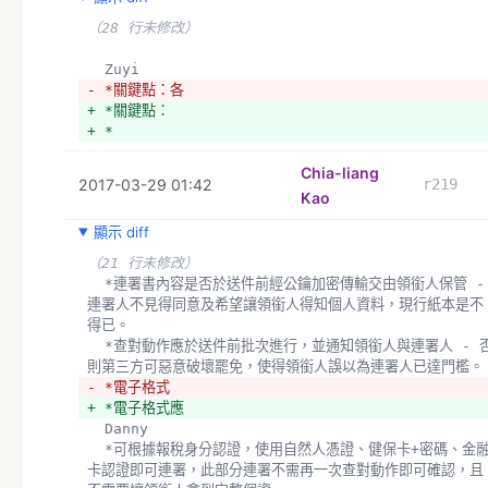
（28 行未修改）
  Zuyi
- *關鍵點：各
+ *關鍵點：
+ *
Chia-liang
2017-03-29 01:42
r219
Kao
顯示 diff
（21 行未修改）
  *連署書內容是否於送件前經公鑰加密傳輸交由領銜人保管 - 
連署人不見得同意及希望讓領銜人得知個人資料，現行紙本是不
得已。
  *查對動作應於送件前批次進行，並通知領銜人與連署人 - 否
則第三方可惡意破壞罷免，使得領銜人誤以為連署人已達門檻。
- *電子格式
+ *電子格式應
  Danny 
  *可根據報稅身分認證，使用自然人憑證、健保卡+密碼、金融
卡認證即可連署，此部分連署不需再一次查對動作即可確認，且