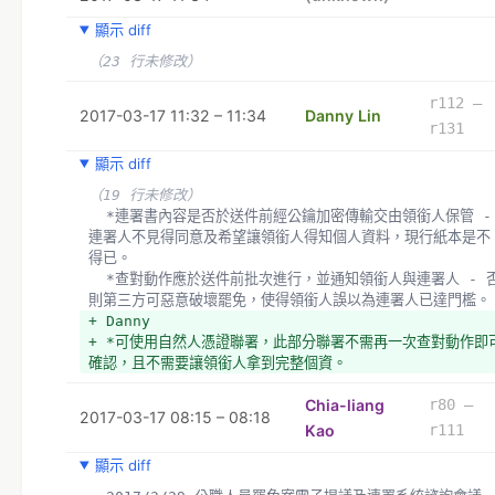
顯示 diff
（23 行未修改）
r112 –
2017-03-17 11:32 – 11:34
Danny Lin
r131
顯示 diff
（19 行未修改）
  *連署書內容是否於送件前經公鑰加密傳輸交由領銜人保管 - 
連署人不見得同意及希望讓領銜人得知個人資料，現行紙本是不
得已。
  *查對動作應於送件前批次進行，並通知領銜人與連署人 - 否
則第三方可惡意破壞罷免，使得領銜人誤以為連署人已達門檻。
+ Danny 
+ *可使用自然人憑證聯署，此部分聯署不需再一次查對動作即
確認，且不需要讓領銜人拿到完整個資。
Chia-liang
r80 –
2017-03-17 08:15 – 08:18
Kao
r111
顯示 diff