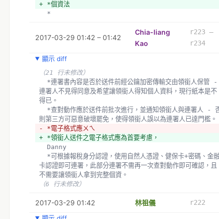
+ *個資法
  *
Chia-liang
r223 –
2017-03-29 01:42 – 01:42
Kao
r234
顯示 diff
（21 行未修改）
  *連署書內容是否於送件前經公鑰加密傳輸交由領銜人保管 - 
連署人不見得同意及希望讓領銜人得知個人資料，現行紙本是不
得已。
  *查對動作應於送件前批次進行，並通知領銜人與連署人 - 否
則第三方可惡意破壞罷免，使得領銜人誤以為連署人已達門檻。
- *電子格式應ㄨㄟ
+ *領銜人送件之電子格式應為首要考慮，
  Danny 
  *可根據報稅身分認證，使用自然人憑證、健保卡+密碼、金融
卡認證即可連署，此部分連署不需再一次查對動作即可確認，且
不需要讓領銜人拿到完整個資。
（6 行未修改）
2017-03-29 01:42
林祖儀
r222
顯示 diff