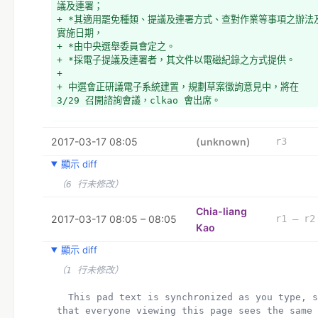
議及連署；
+ *其適用罷免種類、提議及連署方式、查對作業等事項之辦法
實施日期，
+ *由中央選舉委員會定之。
+ *採電子提議及連署者，其文件以電磁紀錄之方式提供。
+ 
+ 中選會正研議電子系統建置，規劃草案徵詢意見中，將在 
3/29 召開諮詢會議，clkao 會出席。
+ 會議簡報
2017-03-17 08:05
(unknown)
r3
顯示 diff
https://docs.google.com/presentation/d/1wpMbQc
g_PDn34rYwOTcKM-bOimwQY6kP2Ar-
（6 行未修改）
bUrizE/edit#slide=id.p4
+ 
Chia-liang
2017-03-17 08:05 – 08:05
r1 – r2
+ ˋ
Kao
顯示 diff
（1 行未修改）
  This pad text is synchronized as you type, so 
that everyone viewing this page sees the same 