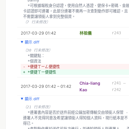
  Danny 
  *可根據報稅身分認證，使用自然人憑證、健保卡+密碼、金融
卡認證即可連署，此部分連署不需再一次查對動作即可確認，且
不需要讓領銜人拿到完整個資。
（7 行未修改）
2017-03-29 01:42
林祖儀
r243
顯示 diff
（30 行未修改）
  *關鍵點：
  *個資法
- *便捷ㄒㄧㄥ便捷性
+ *便捷ㄒㄧ便捷性
Chia-liang
r241 –
2017-03-29 01:42 – 01:42
Kao
r242
顯示 diff
（21 行未修改）
  *連署書內容是否於送件前經公鑰加密傳輸交由領銜人保管 - 
連署人不見得同意及希望讓領銜人得知個人資料，現行紙本是不
得已。
  *查對動作應於送件前批次進行，並通知領銜人與連署人 - 否