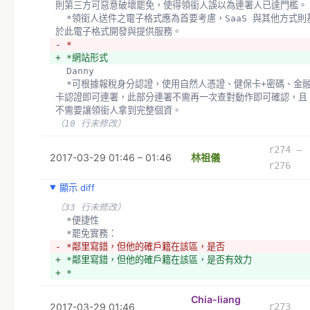
則第三方可惡意破壞罷免，使得領銜人誤以為連署人已達門檻。
  *領銜人送件之電子格式應為首要考慮，SaaS 與其他方式則基
於此電子格式開發與提供服務。
- *
+ *網站形式
  Danny 
  *可根據報稅身分認證，使用自然人憑證、健保卡+密碼、金融
卡認證即可連署，此部分連署不需再一次查對動作即可確認，且
不需要讓領銜人拿到完整個資。
（10 行未修改）
r274 –
2017-03-29 01:46 – 01:46
林祖儀
r276
顯示 diff
（33 行未修改）
  *便捷性
  *罷免實務：
- *鄰里寫錯，但他的確戶籍在該區，是否
+ *鄰里寫錯，但他的確戶籍在該區，是否有效力
+ *
Chia-liang
2017-03-29 01:46
r273