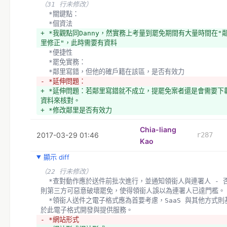
（31 行未修改）
  *關鍵點：
  *個資法
+ *我觀點同Danny，然實務上考量到罷免期間有大量時間在"
里修正"，此時需要有資料
  *便捷性
  *罷免實務：
  *鄰里寫錯，但他的確戶籍在該區，是否有效力
- *延伸問題：
+ *延伸問題：若鄰里寫錯就不成立，提罷免案者還是會需要下
資料來核對。
+ *修改鄰里是否有效力
Chia-liang
2017-03-29 01:46
r287
Kao
顯示 diff
（22 行未修改）
  *查對動作應於送件前批次進行，並通知領銜人與連署人 - 否
則第三方可惡意破壞罷免，使得領銜人誤以為連署人已達門檻。
  *領銜人送件之電子格式應為首要考慮，SaaS 與其他方式則基
於此電子格式開發與提供服務。
- *網站形式