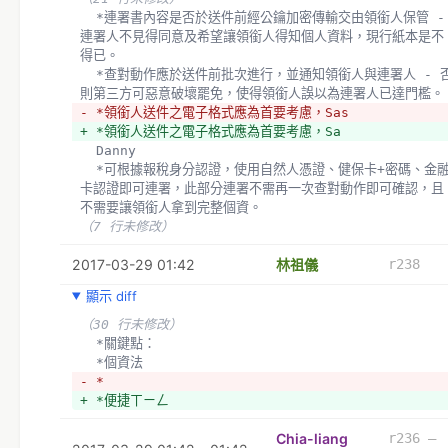
  *連署書內容是否於送件前經公鑰加密傳輸交由領銜人保管 - 
連署人不見得同意及希望讓領銜人得知個人資料，現行紙本是不
得已。
  *查對動作應於送件前批次進行，並通知領銜人與連署人 - 否
則第三方可惡意破壞罷免，使得領銜人誤以為連署人已達門檻。
- *領銜人送件之電子格式應為首要考慮，Sas
+ *領銜人送件之電子格式應為首要考慮，Sa
  Danny 
  *可根據報稅身分認證，使用自然人憑證、健保卡+密碼、金融
卡認證即可連署，此部分連署不需再一次查對動作即可確認，且
不需要讓領銜人拿到完整個資。
（7 行未修改）
2017-03-29 01:42
林祖儀
r238
顯示 diff
（30 行未修改）
  *關鍵點：
  *個資法
- *
+ *便捷ㄒㄧㄥ
Chia-liang
r236 –