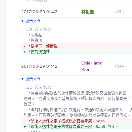
（7 行未修改）
2017-03-29 01:42
林祖儀
r245
顯示 diff
（30 行未修改）
  *關鍵點：
  *個資法
- *便捷ㄒㄧ便捷性
+ *便捷便捷性
Chia-liang
2017-03-29 01:42
r244
Kao
顯示 diff
（21 行未修改）
  *連署書內容是否於送件前經公鑰加密傳輸交由領銜人保管 - 
連署人不見得同意及希望讓領銜人得知個人資料，現行紙本是不
得已。
  *查對動作應於送件前批次進行，並通知領銜人與連署人 - 否
則第三方可惡意破壞罷免，使得領銜人誤以為連署人已達門檻。
- *領銜人送件之電子格式應為首要考慮，SaaS 
+ *領銜人送件之電子格式應為首要考慮，SaaS 與ㄑㄧ