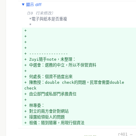
顯示 diff
（59 行未修改）
  *電子與紙本是否重複
  *
+ 
+ 
+ 
+ 
+ ----------------
+ Zuyi隨手note，未整理：
+ 中選會：選務的中立，所以不保管資料
+ 
+ 何處長：個資不過度出來
+ 陳教授：double check的問題。民眾會需要double 
check
+ 由公部門或私部門承擔責任
+ 
+ 林專委：
+ 對立的兩方會針對網站
+ 接露給領銜人的問題
+ 祖儀：隨到隨審，用現行個資法
r401 –