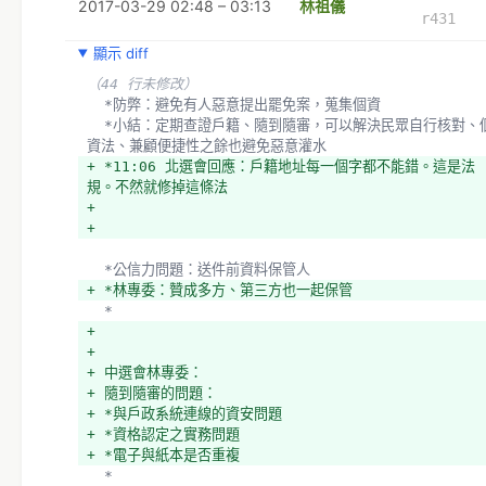
2017-03-29 02:48 – 03:13
林祖儀
r431
顯示 diff
（44 行未修改）
  *防弊：避免有人惡意提出罷免案，蒐集個資
  *小結：定期查證戶籍、隨到隨審，可以解決民眾自行核對、個
資法、兼顧便捷性之餘也避免惡意灌水
+ *11:06 北選會回應：戶籍地址每一個字都不能錯。這是法
規。不然就修掉這條法
+ 
+ 
  *公信力問題：送件前資料保管人
+ *林專委：贊成多方、第三方也一起保管
  *
+ 
+ 
+ 中選會林專委：
+ 隨到隨審的問題：
+ *與戶政系統連線的資安問題
+ *資格認定之實務問題
+ *電子與紙本是否重複
  *