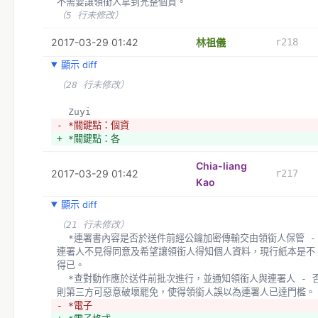
不需要讓領銜人拿到完整個資。
（5 行未修改）
2017-03-29 01:42
林祖儀
r218
顯示 diff
（28 行未修改）
  Zuyi
- *關鍵點：個資
+ *關鍵點：各
Chia-liang
2017-03-29 01:42
r217
Kao
顯示 diff
（21 行未修改）
  *連署書內容是否於送件前經公鑰加密傳輸交由領銜人保管 - 
連署人不見得同意及希望讓領銜人得知個人資料，現行紙本是不
得已。
  *查對動作應於送件前批次進行，並通知領銜人與連署人 - 否
則第三方可惡意破壞罷免，使得領銜人誤以為連署人已達門檻。
- *電子