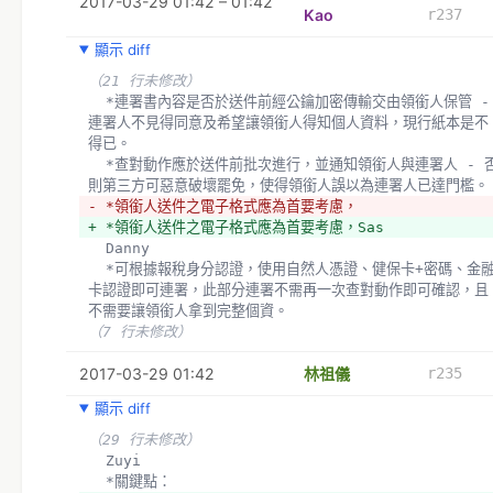
2017-03-29 01:42 – 01:42
Kao
r237
顯示 diff
（21 行未修改）
  *連署書內容是否於送件前經公鑰加密傳輸交由領銜人保管 - 
連署人不見得同意及希望讓領銜人得知個人資料，現行紙本是不
得已。
  *查對動作應於送件前批次進行，並通知領銜人與連署人 - 否
則第三方可惡意破壞罷免，使得領銜人誤以為連署人已達門檻。
- *領銜人送件之電子格式應為首要考慮，
+ *領銜人送件之電子格式應為首要考慮，Sas
  Danny 
  *可根據報稅身分認證，使用自然人憑證、健保卡+密碼、金融
卡認證即可連署，此部分連署不需再一次查對動作即可確認，且
不需要讓領銜人拿到完整個資。
（7 行未修改）
2017-03-29 01:42
林祖儀
r235
顯示 diff
（29 行未修改）
  Zuyi
  *關鍵點：