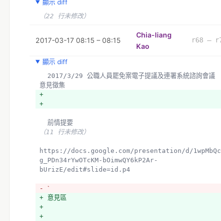
顯示 diff
連署人不見得同意及希望讓領銜人得知個人資料，現行紙本是不
得已。
（22 行未修改）
+ *查對動作應於送件前批次進行，並通知領銜人與連署人 - 
則第三方可惡意破壞罷免，使得領銜人誤以為連署人已達門檻。
Chia-liang
2017-03-17 08:15 – 08:15
r68 – r
Kao
顯示 diff
  2017/3/29 公職人員罷免案電子提議及連署系統諮詢會議 
意見徵集
+ 
+ 
  前情提要
（11 行未修改）
https://docs.google.com/presentation/d/1wpMbQc
g_PDn34rYwOTcKM-bOimwQY6kP2Ar-
bUrizE/edit#slide=id.p4
- ˋ
+ 意見區
+ 
+ 