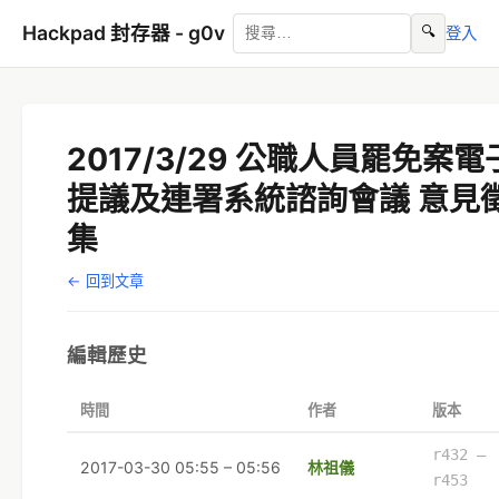
Hackpad 封存器 - g0v
🔍
登入
2017/3/29 公職人員罷免案電
提議及連署系統諮詢會議 意見
集
← 回到文章
編輯歷史
時間
作者
版本
r432 –
2017-03-30 05:55 – 05:56
林祖儀
r453