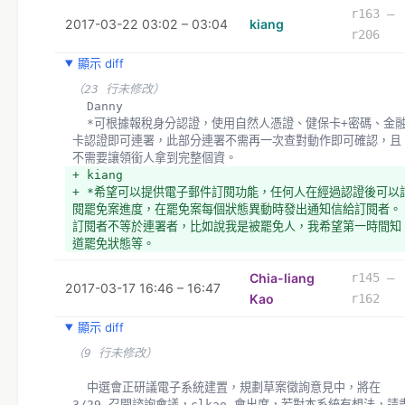
r163 –
2017-03-22 03:02 – 03:04
kiang
r206
顯示 diff
（23 行未修改）
  Danny 
  *可根據報稅身分認證，使用自然人憑證、健保卡+密碼、金融
卡認證即可連署，此部分連署不需再一次查對動作即可確認，且
不需要讓領銜人拿到完整個資。
+ kiang
+ *希望可以提供電子郵件訂閱功能，任何人在經過認證後可以
閱罷免案進度，在罷免案每個狀態異動時發出通知信給訂閱者。
訂閱者不等於連署者，比如說我是被罷免人，我希望第一時間知
道罷免狀態等。
Chia-liang
r145 –
2017-03-17 16:46 – 16:47
Kao
r162
顯示 diff
（9 行未修改）
  中選會正研議電子系統建置，規劃草案徵詢意見中，將在 
3/29 召開諮詢會議，clkao 會出席，若對本系統有想法，請