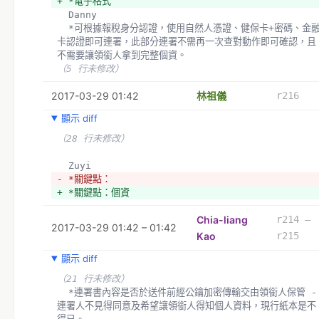
+ *電子格式
  Danny 
  *可根據報稅身分認證，使用自然人憑證、健保卡+密碼、金融
卡認證即可連署，此部分連署不需再一次查對動作即可確認，且
不需要讓領銜人拿到完整個資。
（5 行未修改）
2017-03-29 01:42
林祖儀
r216
顯示 diff
（28 行未修改）
  Zuyi
- *關鍵點：
+ *關鍵點：個資
Chia-liang
r214 –
2017-03-29 01:42 – 01:42
Kao
r215
顯示 diff
（21 行未修改）
  *連署書內容是否於送件前經公鑰加密傳輸交由領銜人保管 - 
連署人不見得同意及希望讓領銜人得知個人資料，現行紙本是不