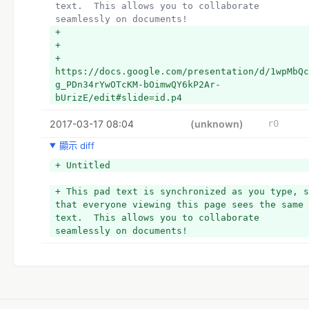
text.  This allows you to collaborate 
seamlessly on documents!
+ 
+ 
+ 
https://docs.google.com/presentation/d/1wpMbQc
g_PDn34rYwOTcKM-bOimwQY6kP2Ar-
bUrizE/edit#slide=id.p4
2017-03-17 08:04
(unknown)
r0
顯示 diff
+ Untitled
+ This pad text is synchronized as you type, s
that everyone viewing this page sees the same 
text.  This allows you to collaborate 
seamlessly on documents!