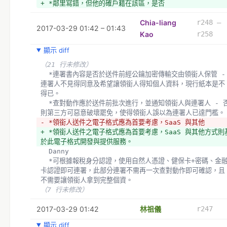
+ *鄰里寫錯，但他的確戶籍在該區，是否
Chia-liang
r248 –
2017-03-29 01:42 – 01:43
Kao
r258
顯示 diff
（21 行未修改）
  *連署書內容是否於送件前經公鑰加密傳輸交由領銜人保管 - 
連署人不見得同意及希望讓領銜人得知個人資料，現行紙本是不
得已。
  *查對動作應於送件前批次進行，並通知領銜人與連署人 - 否
則第三方可惡意破壞罷免，使得領銜人誤以為連署人已達門檻。
- *領銜人送件之電子格式應為首要考慮，SaaS 與其他
+ *領銜人送件之電子格式應為首要考慮，SaaS 與其他方式則
於此電子格式開發與提供服務。
  Danny 
  *可根據報稅身分認證，使用自然人憑證、健保卡+密碼、金融
卡認證即可連署，此部分連署不需再一次查對動作即可確認，且
不需要讓領銜人拿到完整個資。
（7 行未修改）
2017-03-29 01:42
林祖儀
r247
顯示 diff