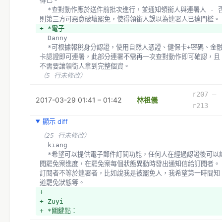
得已。
  *查對動作應於送件前批次進行，並通知領銜人與連署人 - 否
則第三方可惡意破壞罷免，使得領銜人誤以為連署人已達門檻。
+ *電子
  Danny 
  *可根據報稅身分認證，使用自然人憑證、健保卡+密碼、金融
卡認證即可連署，此部分連署不需再一次查對動作即可確認，且
不需要讓領銜人拿到完整個資。
（5 行未修改）
r207 –
2017-03-29 01:41 – 01:42
林祖儀
r213
顯示 diff
（25 行未修改）
  kiang
  *希望可以提供電子郵件訂閱功能，任何人在經過認證後可以訂
閱罷免案進度，在罷免案每個狀態異動時發出通知信給訂閱者。
訂閱者不等於連署者，比如說我是被罷免人，我希望第一時間知
道罷免狀態等。
+ 
+ Zuyi
+ *關鍵點：