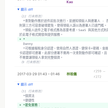
Kao
顯示 diff
（22 行未修改）
  *查對動作應於送件前批次進行，並通知領銜人與連署人 - 否
則第三方可惡意破壞罷免，使得領銜人誤以為連署人已達門檻。
  *領銜人送件之電子格式應為首要考慮，SaaS 與其他方式則基
於此電子格式開發與提供服務。
+ *
  Danny 
  *可根據報稅身分認證，使用自然人憑證、健保卡+密碼、金融
卡認證即可連署，此部分連署不需再一次查對動作即可確認，且
不需要讓領銜人拿到完整個資。
（9 行未修改）
r259 –
2017-03-29 01:43 – 01:46
林祖儀
r272
顯示 diff
（31 行未修改）
  *個資法
  *便捷性
+ *罷免實務：