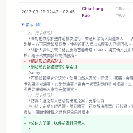
Chia-liang
r386 –
2017-03-29 02:43 – 02:45
Kao
r400
顯示 diff
（22 行未修改）
  *查對動作應於送件前批次進行，並通知領銜人與連署人 - 否
則第三方可惡意破壞罷免，使得領銜人誤以為連署人已達門檻。
  *領銜人送件之電子格式應為首要考慮，SaaS 與其他方式則基
於此電子格式開發與提供服務。
- *網站形式網站形式
+ *網站形式會被搜尋引擎索引
  Danny 
  *可根據報稅身分認證，使用自然人憑證、健保卡+密碼、金融
卡認證即可連署，此部分連署不需再一次查對動作即可確認，且
不需要讓領銜人拿到完整個資。
（17 行未修改）
  *防弊：避免有人惡意提出罷免案，蒐集個資
  *小結：定期查證戶籍、隨到隨審，可以解決民眾自行核對、個
資法、兼顧便捷性之餘也避免惡意灌水
+ 
+ *公信力問題：送件前資料保管人
+ *