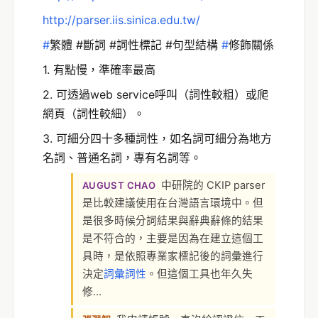
http://parser.iis.sinica.edu.tw/
#
繁體‬
#斷詞‬
#詞性標記‬
#句型結構‬
‪#
修飾關係‬
1. 有點慢，準確率最高
2. 可透過web service呼叫（詞性較粗）或爬
網頁（詞性較細）。
3. 可細分四十多種詞性，如名詞可細分為地方
名詞、普通名詞，專有名詞等。
中研院的 CKIP parser
AUGUST CHAO
是比較建議使用在台灣語言環境中。但
是很多時候分詞結果與辭典辭條的結果
是不符合的，主要是因為在建立這個工
具時，是依照專業家標記後的詞彙進行
決定
詞彙詞性
。但這個工具也年久失
修…