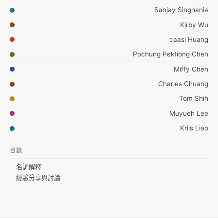
Sanjay Singhania
Kirby Wu
caasi Huang
Pochung Pektiong Chen
Miffy Chen
Charles Chuang
Tom Shih
Muyueh Lee
Kriis Liao
Justin Lee
目錄
Michael_Li
名詞解釋
Anthony Liu
經驗分享與討論
Poga Po
Johnson Liang
johnny