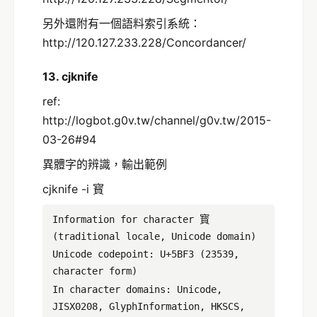
另外還附有一個語料索引系統：
http://120.127.233.228/Concordancer/
13. cjknife
ref:
http://logbot.g0v.tw/channel/g0v.tw/2015-
03-26#94
異體字的辨識，輸出範例
cjknife -i 寳
Information for character 寳
(traditional locale, Unicode domain)
Unicode codepoint: U+5BF3 (23539,
character form)
In character domains: Unicode,
JISX0208, GlyphInformation, HKSCS,