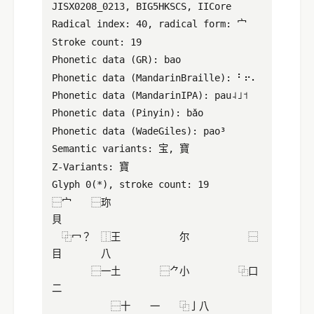
JISX0208_0213, BIG5HKSCS, IICore
Radical index: 40, radical form: ⼧
Stroke count: 19
Phonetic data (GR): bao
Phonetic data (MandarinBraille): ⠃⠖⠄
Phonetic data (MandarinIPA): pau˨˩˦
Phonetic data (Pinyin): bǎo
Phonetic data (WadeGiles): pao³
Semantic variants: 宝, 寶
Z-Variants: 寶
Glyph 0(*), stroke count: 19
⿱宀 ⿱珎
貝
⿻冖？ ⿰王 尔 ⿱
目 八
⿱一土 ⿱⺈小 ⿻口
二
⿱十 一 ⿻亅八