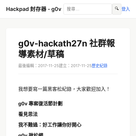
Hackpad 封存器 - g0v
🔍
登入
g0v-hackath27n 社群報
導素材/草稿
最後編輯：2017-11-25
建立：2017-11-25
歷史紀錄
我想要寫一篇黑客松紀錄，大家歡迎加入！
g0v 專案復活節計劃
看見思法
我不難過：好工作讓你好開心
g0v 揪松網