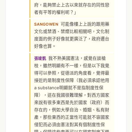
府，能夠禁止上古以來就存在的同性戀
者有平等的權利呢？」
可能像樓上上說的跟用藥
SANGOWEN
文化或禁酒、禁煙比較相關吧，文化制
度面的例子好像就更廣泛了，政府遷台
好像也算。
我不熟美國憲法，感覺在談槍
張竣凱
枝，雖然明顯有不一樣，但是以下我覺
得可以參照，從德派的角度看，覺得最
接近的是制度性保障（我必須承認他用
a substance明顯就不是指制度性保
障），這在我國很難理解，對西方國家
來說有很多東西是先於國家（政府）而
存在的，例如大學自治、婚姻、私有財
產，那些東西的正當性可能就不容國家
侵犯而必須由憲法對其有個制度性保
障，保障這些東西可以在國家制度下繼