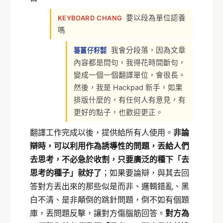
要以段為單位認養
KEYBOARD CHANG
嗎
我會分段落，因為文章
蕃薑仔籽㍿
內容都是問句，我得花時間斷句，
變成一個一個翻譯單位，會很長。
然後，我是 Hackpad 新手，如果
排版什麼的，有任何人有意見，有
更好的點子，也歡迎更正。
翻譯工作完成以後，提供給所有人使用。
非論
辯時，可以利用作為誘導性的問題，丟給人們
去思考，不必急於收割，只要廣泛的種下「去
思考的種子」就好了
；如果要論辯，與其去回
答對方丟出來的那些似是而非、邏輯錯亂、黑
白不清、是非顛倒的跳針問題，倒不如有個題
庫，丟問題反擊，讓對方傷腦筋回答。
對方為