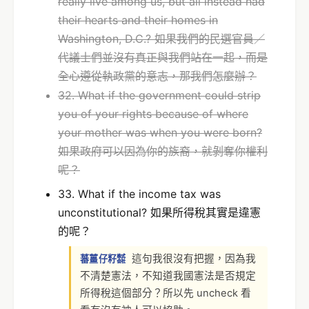
really live among us, but all instead had
their hearts and their homes in
Washington, D.C.? 如果我們的民選官員／
代議士們並沒有真正與我們站在一起，而是
全心遵從執政黨的意志，那我們怎麼辦？
32. What if the government could strip
you of your rights because of where
your mother was when you were born?
如果政府可以因為你的族裔，就剝奪你權利
呢？
33. What if the income tax was
unconstitutional? 如果所得稅其實是違憲
的呢？
這句我很沒有把握，因為我
蕃薑仔籽㍿
不清楚憲法，不知道我國憲法是否規定
所得稅這個部分？所以先 uncheck 看