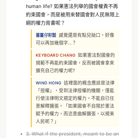
human life? 如果憲法列舉的國會權責不再
約束國會，而是被用來替國會對人民無限上
綱的權力背書呢？
感覺還是有點兒拗口，好像
蕃薑仔籽㍿
可以再加幾個字...？
如果憲法對國會的
KEYBOARD CHANG
規範不再能約束國會，反而被國會拿來
擴充自己的權力呢?
這裡面的概念應該是法律
WIND HONG
「授權」，受到法律授權的機關，僅能
行使法律明文規定的權力，不能自已任
意解釋擴張。「如果國會不自限於憲法
賦予的權力，而恣意曲解擴張，以規束
人民呢？」
3. What if the president, meant to be an