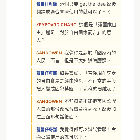
這個只要 get the idea 然後
蕃薑仔籽㍿
翻譯成適合臺灣使用的就可以了。 :)
這個是「讓國家自
KEYBOARD CHANG
由」還是「對於自由國家而言」的意
思？
我覺得是對於「國家內的
SANGOWEN
人民」而言，但是不太知道怎麼翻。
如果嘗試：「若你現在享受
蕃薑仔籽㍿
的自由寶島是經由殘忍、不正當的手段
把人變成囚犯禁錮... 」這樣的思維呢？
不知道能不能把美國監獄
SANGOWEN
人口的部份改成台灣監獄超收，然後加
在上面那句話後面？
我覺得都可以試試看耶！合
蕃薑仔籽㍿
適臺灣使用的就可以了。