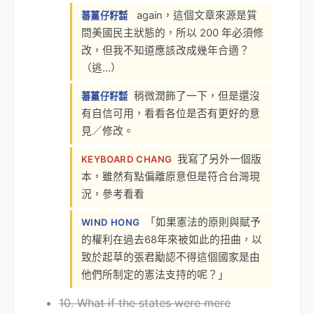
again，這個文章來源是質
蕃薑仔籽㍿
問美國民主狀態的，所以 200 年必須修
改，但我不知道應該改成幾年合適？
（逃...）
稍微潤飾了一下，但是還沒
蕃薑仔籽㍿
有自信可用，看看各位是否有更好的意
見／修改。
我寫了另外一個版
KEYBOARD CHANG
本，雖然有點偏離原意但是符合台灣現
況，參考看看
「如果憲法的原則與賦予
WIND HONG
的權利在過去68年來被如此的扭曲，以
致於起草的張君勱認不得這個國家是由
他們所制定的憲法支持的呢？」
10. What if the states were mere