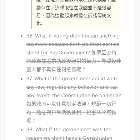
續存在。這種取徑在我國並不是很容
易，因為這聽起來就像在訴諸傳統文
化…
36. What if voting didn't mean anything
anymore because both political parties
stand for Big Government? 如果因為每
個政黨都追求執政後絕對的權力，導致投什
麼人都不再有任何意義呢？
37. What if the government could write
any law, regulate any behavior and tax
any event, the Constitution be damned?
如果政府可以任意制定法律、規範一切行
為、隨意對日常活動抽稅，視憲法於無物
呢？
38. What if the government was the
reason we don't have a Constitution