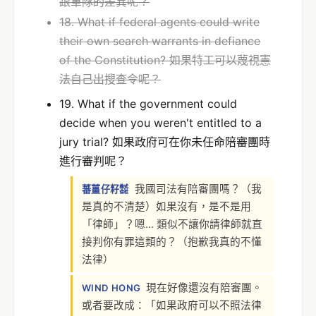
跟軍隊的差異呢？
18. What if federal agents could write
their own search warrants in defiance
of the Constitution? 如果特工可以蔑視憲
法自己出搜查令呢？
19. What if the government could
decide when you weren't entitled to a
jury trial? 如果政府可在你未任命陪審團時
進行審判呢？
我國司法有陪審團嗎？（我
蕃薑仔籽㍿
是真的不清楚）如果沒有，是不是用
「律師」？嗯... 類似不讓你請律師就直
接判你有罪這類的？（抱歉我真的不懂
法律）
現在好像還沒有陪審團。
WIND HONG
或者要改成：「如果政府可以不照法律