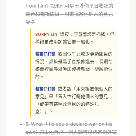
from him? 如果他可以干涉你平日收聽的
電台和電視節目，用來播放他個人的意見
呢？
譯按：原意應該是插播，但
SORRY LIN
稍微更改用詞讓它更一般化。
我國似乎比較少更動節目的
蕃薑仔籽㍿
情況，都嘛是黑手直接伸進去，長期在
媒體裡頭呼風喚雨製造新聞，變魔術似
的。
或者說「用來播放他個人的
蕃薑仔籽㍿
意見」是「置入性行銷他個人的意見
（或帶有某種政治目的的特殊訊
息）」？
6. What if he could declare war on his
own? 如果他自己一個人就可以決定對外宣