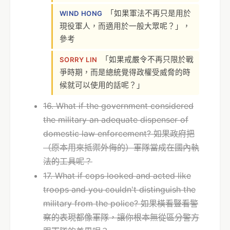
「如果軍法不再只是用於
WIND HONG
現役軍人，而適用於一般大眾呢？」，
參考
「如果戒嚴令不再只限於戰
SORRY LIN
爭時期，而是總統覺得政權受威脅的時
候就可以使用的話呢？」
16. What if the government considered
the military an adequate dispenser of
domestic law enforcement? 如果政府把
（原本用來抵禦外侮的）軍隊當成在國內執
法的工具呢？
17. What if cops looked and acted like
troops and you couldn't distinguish the
military from the police? 如果橫看豎看警
察的表現都像軍隊，讓你根本無從區分警方