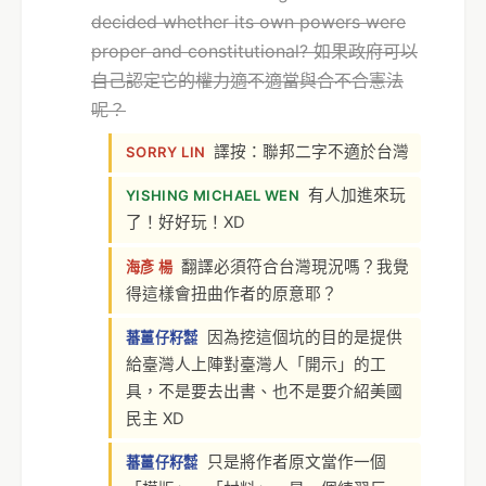
decided whether its own powers were
proper and constitutional? 如果政府可以
自己認定它的權力適不適當與合不合憲法
呢？
譯按：聯邦二字不適於台灣
SORRY LIN
有人加進來玩
YISHING MICHAEL WEN
了！好好玩！XD
翻譯必須符合台灣現況嗎？我覺
海彥 楊
得這樣會扭曲作者的原意耶？
因為挖這個坑的目的是提供
蕃薑仔籽㍿
給臺灣人上陣對臺灣人「開示」的工
具，不是要去出書、也不是要介紹美國
民主 XD
只是將作者原文當作一個
蕃薑仔籽㍿