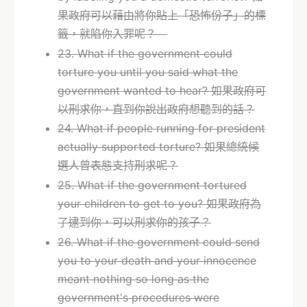
果政府可以藉由將你貼上「恐怖份子」的標
籤，就陷你入罪呢？
23. What if the government could
torture you until you said what the
government wanted to hear? 如果政府可
以刑求你，直到你說出政府想聽到的話？
24. What if people running for president
actually supported torture? 如果總統候
選人曾表態支持刑求呢？
25. What if the government tortured
your children to get to you? 如果政府為
了逮到你，可以刑求你的孩子？
26. What if the government could send
you to your death and your innocence
meant nothing so long as the
government's procedures were