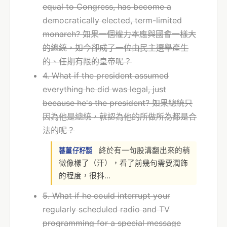
equal to Congress, has become a
democratically elected, term-limited
monarch? 如果一個權力本應與國會一樣大
的總統，如今卻成了一位由民主選舉產生
的、任期有限的皇帝呢？
4. What if the president assumed
everything he did was legal, just
because he's the president? 如果總統只
因為他是總統，就認為他的所做所為都是合
法的呢？
終於有一句股溝翻出來的稍
蕃薑仔籽㍿
微像樣了（汗），看了前幾句需要潤飾
的程度，很抖...
5. What if he could interrupt your
regularly scheduled radio and TV
programming for a special message