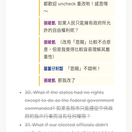
都歡迎 uncheck 重改喲！感恩嘿
～
如果人民只能擁有政府所允
張竣凱
許的自由權利呢？
（改用「恩賜」比較不合原
張竣凱
意，但是我覺得比較容易理解其嚴
重性）
「恩賜」不錯咧！
蕃薑仔籽㍿
那我改了
張竣凱
30. What if the states had no rights
except to do as the federal government
commanded? 如果各縣市只能遵從中央政
府的指示行事而沒有任何權限？
31. What if our elected officials didn't