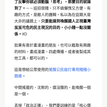
了反擊你就必須動腦「思考」，那麼目的就達
到了。
－－這招很賤，只不過懶惰又方便、有
趣的方式，是敝人的邏輯。私以為在這類大是
大非的議題上，
只要能達到喚醒國人正視臺灣
岌岌可危的民主現況的目的，小小賤一點沒關
係。
XD
如果有善於畫漫畫的朋友，也可以截取有興趣
的材料，畫成漫畫，四處傳播。或者後製成其
他工具，都可以的。
這是想給公眾使用的
覺醒公民敲打專用賤賤小
題庫
。
中間搖擺的、沈默的、還沒醒的，能喚醒一個
是一個。
丟掉「政治正確」，我們要訓練的是「核心價