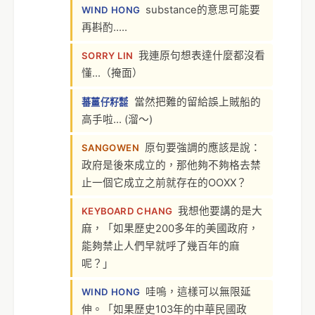
substance的意思可能要
WIND HONG
再斟酌.....
我連原句想表達什麼都沒看
SORRY LIN
懂...（掩面）
當然把難的留給誤上賊船的
蕃薑仔籽㍿
高手啦... (溜～)
原句要強調的應該是說：
SANGOWEN
政府是後來成立的，那他夠不夠格去禁
止一個它成立之前就存在的OOXX？
我想他要講的是大
KEYBOARD CHANG
麻，「如果歷史200多年的美國政府，
能夠禁止人們早就呼了幾百年的麻
呢？」
哇嗚，這樣可以無限延
WIND HONG
伸。「如果歷史103年的中華民國政