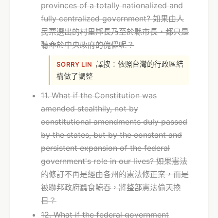
provinces of a totally nationalized and
fully centralized government? 如果由人
民票選出的村里鄰長乃至於縣市長，都只是
聽命於中央政府的傀儡呢？
譯按：依照台灣的行政區結
SORRY LIN
構做了調整
11. What if the Constitution was
amended stealthily, not by
constitutional amendments duly passed
by the states, but by the constant and
persistent expansion of the federal
government's role in our lives? 如果憲法
的修訂不再是經由各州的憲法修正案，而是
被聯邦政府蠶食鯨吞，將整部憲法偷天換
日？
12. What if the federal government