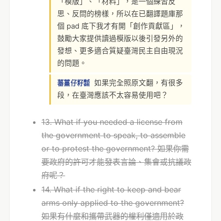
「模版」、「材料」，是一個練習反
思、反問的榜樣，所以在已翻譯題庫那
個 pad 底下我才有開「創作貢獻區」，
鼓勵大家提供讀過模版以後引發另外的
發想、更多適合質疑臺灣民主自由現況
的問題。
如果完全照原文翻，有很多
蕃薑仔籽㍿
段，在臺灣應該不太容易使用吧？
13. What if you needed a license from
the government to speak, to assemble
or to protest the government? 如果你需
要政府的許可才能發表言論、集會或抗議政
府呢？
14. What if the right to keep and bear
arms only applied to the government?
如果有什麼和攜帶武器的權利僅適用於政