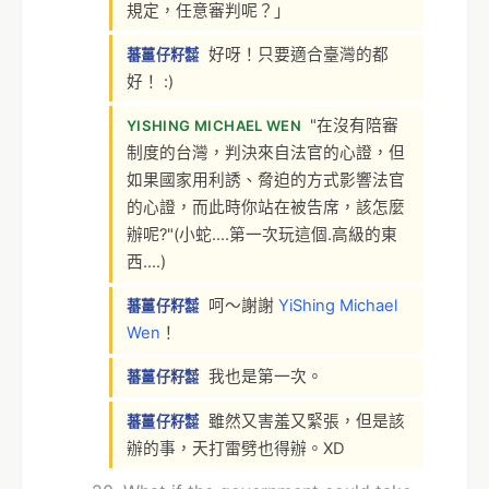
規定，任意審判呢？」
好呀！只要適合臺灣的都
蕃薑仔籽㍿
好！ :)
"在沒有陪審
YISHING MICHAEL WEN
制度的台灣，判決來自法官的心證，但
如果國家用利誘、脅迫的方式影響法官
的心證，而此時你站在被告席，該怎麼
辦呢?"(小蛇....第一次玩這個.高級的東
西....)
呵～謝謝
YiShing Michael
蕃薑仔籽㍿
Wen
！
我也是第一次。
蕃薑仔籽㍿
雖然又害羞又緊張，但是該
蕃薑仔籽㍿
辦的事，天打雷劈也得辦。XD