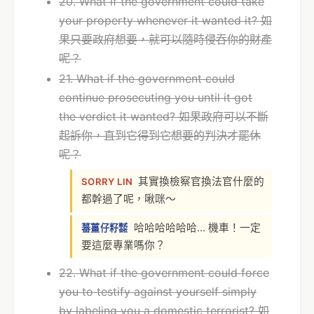
20. What if the government could take
your property whenever it wanted it? 如
果只要政府想要，就可以隨時侵吞你的財產
呢？
21. What if the government could
continue prosecuting you until it got
the verdict it wanted? 如果政府可以不斷
起訴你，直到它得到它想要的判決才罷休
呢？
其實換檢察官換法官什麼的
SORRY LIN
都幹過了呢，啾咪～
哈哈哈哈哈哈... 機車！一定
蕃薑仔籽㍿
要這麼專業嗎你？
22. What if the government could force
you to testify against yourself simply
by labeling you a domestic terrorist? 如