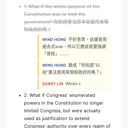
1. What if the whole purpose of the
Constitution was to limit the
government? 你知道憲法原本就是用來限
制政府的嗎？
不好意思，這邊是用
WIND HONG
過去式was，所以它應該是要強調
「曾經」........
變成「你知道"以
WIND HONG
前"憲法是用來限制政府的嗎？」
Wind++
SORRY LIN
2. What if Congress' enumerated
powers in the Constitution no longer
limited Congress, but were actually
used as justification to extend
Congress' authority over every realm of