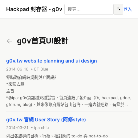
Hackpad 封存器 - g0v
🔍
登入
←
g0v首頁UI設計
g0v.tw website planning and ui design
2014-06-16 • ET Blue
零時政府網站規劃與介面設計

*來龍去脈

主旨

*@ipa: g0v資訊越來越豐富，首頁連結了各介面（fb, hackpad, gdoc, 
gforum, blog)，越來像政府網站包山包海，一進去就迷路。有鑑於
此，將進行重新思考首頁功能、定位，整合現有資源，讓潛在人力能更
容易投入工作、參與專案。使用者、媒體也可迅速找到可讀資訊。

g0v.tw 官網 User Story (阿修style)
牽涉領域
2014-03-31 • ipa chiu
列出各族群的目標、行為、相對應的 to-do 與 not-to-do
