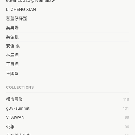
edwin20020@livemail.tw
LI ZHENG XIAN
蕃薑仔籽㍿
吳典陽
吳弘凱
安儂 張
林展翔
王勇翔
王國堅
王祥安
COLLECTIONS
福明 莊
都市農業
118
蒼時弦也
g0v-summit
101
袁乾鑫
VTAIWAN
99
陳泰澄
公報
96
&#35377;&#24646;&#33287;