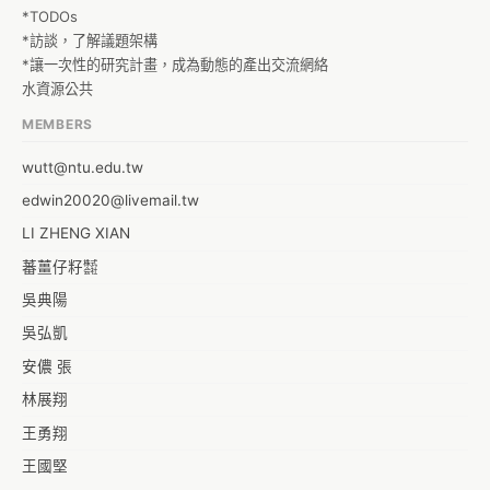
*TODOs

*訪談，了解議題架構

*讓一次性的研究計畫，成為動態的產出交流網絡

水資源公共
MEMBERS
wutt@ntu.edu.tw
edwin20020@livemail.tw
LI ZHENG XIAN
蕃薑仔籽㍿
吳典陽
吳弘凱
安儂 張
林展翔
王勇翔
王國堅