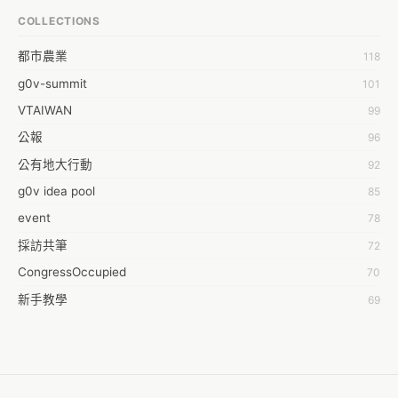
王祥安
COLLECTIONS
福明 莊
都市農業
118
蒼時弦也
g0v-summit
101
袁乾鑫
VTAIWAN
99
陳泰澄
公報
96
&#35377;&#24646;&#33287;
公有地大行動
92
-work aeola
g0v idea pool
85
0.0
event
78
100004224394929@facebook.com
採訪共筆
72
1001000
CongressOccupied
70
108級醫三牙二
新手教學
69
108���������������������������A������������
planning
42
19
零時的學習不能等
38
1dropwater
反黑箱服貿串連
35
2011 2011