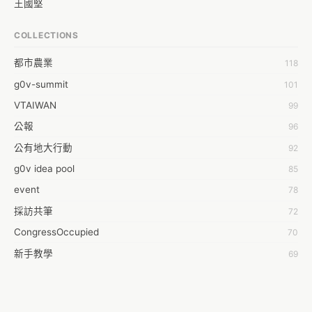
王國堅
王祥安
COLLECTIONS
福明 莊
都市農業
118
蒼時弦也
g0v-summit
101
袁乾鑫
VTAIWAN
99
陳泰澄
公報
96
&#35377;&#24646;&#33287;
公有地大行動
92
-work aeola
g0v idea pool
85
0.0
event
78
100004224394929@facebook.com
採訪共筆
72
1001000
CongressOccupied
70
108級醫三牙二
新手教學
69
108���������������������������A������������
planning
42
19
零時的學習不能等
38
1dropwater