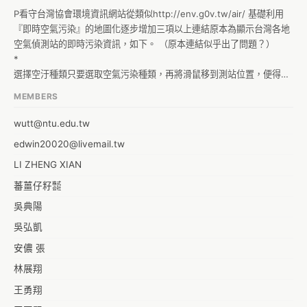
P看守台灣協會環境資訊網站從類似http://env.g0v.tw/air/ 基礎利用
『即時空氣污染』的地圖化逐步增加三項以上連結原本為顯示台灣各地
空氣偵測站的即時污染資訊，如下。 （原本連結似乎出了問題？）

*

選擇空汙種類只要選取空氣污染種類，再將滑鼠移到測站位置，便得到
即時空污資料pop-up方框以及/歷史曲線表。

MEMBERS
我們希望與空污資訊重疊的資料包括三種：（A）開發案環評內容、地
理位置、開發單位與結論、（B）固定污染源位置與公司資訊與（Ｃ）
wutt@ntu.edu.tw
環境敏感區（如土石捍止保安林、藻礁等）地理資訊，分別堆疊後可以
edwin20020@livemail.tw
知道這三種地理資訊以及當地空氣污染的相關性。

 希望的網站呈現結果分列如下：
LI ZHENG XIAN
蕃薑仔籽㍿
吳典陽
吳弘凱
安儂 張
林展翔
王勇翔