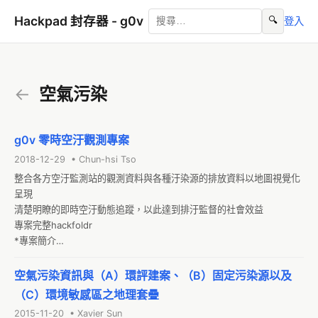
Hackpad 封存器 - g0v
🔍
登入
←
空氣污染
g0v 零時空汙觀測專案
2018-12-29 • Chun-hsi Tso
整合各方空汙監測站的觀測資料與各種汙染源的排放資料以地圖視覺化
呈現

清楚明瞭的即時空汙動態追蹤，以此達到排汙監督的社會效益

專案完整hackfoldr

*專案簡介

緣由與欲解決之問題
空氣污染資訊與（A）環評建案、（B）固定污染源以及
（C）環境敏感區之地理套疊
2015-11-20 • Xavier Sun