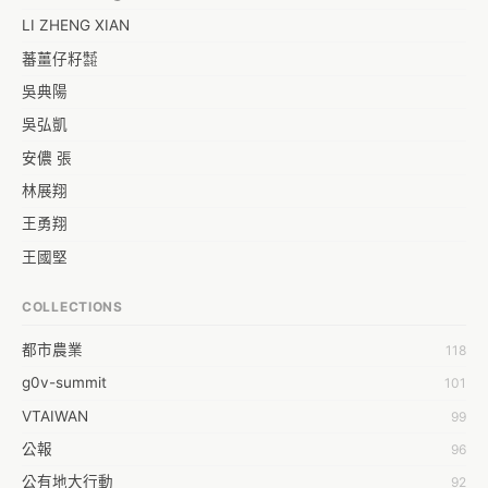
附屬平台2： https://www.facebook.com/groups/charterTaiwan
LI ZHENG XIAN
蕃薑仔籽㍿
吳典陽
吳弘凱
安儂 張
林展翔
王勇翔
王國堅
王祥安
COLLECTIONS
福明 莊
都市農業
118
蒼時弦也
g0v-summit
101
袁乾鑫
VTAIWAN
99
陳泰澄
公報
96
&#35377;&#24646;&#33287;
公有地大行動
92