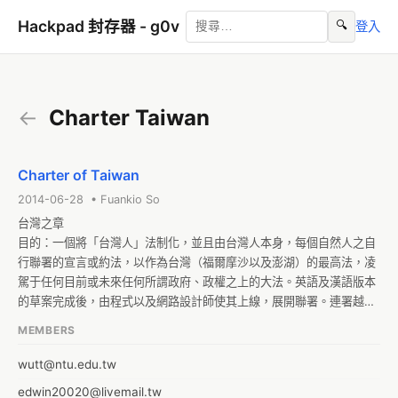
Hackpad 封存器 - g0v
🔍
登入
←
Charter Taiwan
Charter of Taiwan
2014-06-28 • Fuankio So
台灣之章

目的：一個將「台灣人」法制化，並且由台灣人本身，每個自然人之自
行聯署的宣言或約法，以作為台灣（福爾摩沙以及澎湖）的最高法，凌
駕于任何目前或未來任何所謂政府、政權之上的大法。英語及漢語版本
的草案完成後，由程式以及網路設計師使其上線，展開聯署。連署越
多，效力越大。

MEMBERS
非立憲、也非修憲。無需任何單位核准，無需請示。一群兩千萬自然人
的彼此約法。Supreme Law of the Land!

wutt@ntu.edu.tw
附屬平台1：http://hackfoldr.org/CharterTaiwan

edwin20020@livemail.tw