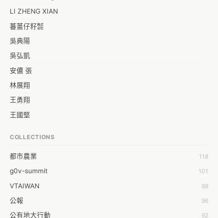
還違法、只顧及自身或黨利益的人來決定是否修法與執行, 應讓全民都
為司法公理、公義奮鬥.  
LI ZHENG XIAN
蕃薑仔籽㍿
吳典陽
吳弘凱
安儂 張
林展翔
王勇翔
王國堅
王祥安
COLLECTIONS
福明 莊
都市農業
118
蒼時弦也
g0v-summit
101
袁乾鑫
VTAIWAN
99
陳泰澄
公報
96
&#35377;&#24646;&#33287;
公有地大行動
92