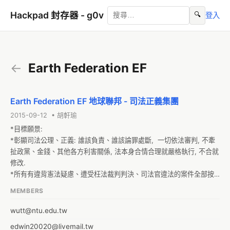
Hackpad 封存器 - g0v
🔍
登入
←
Earth Federation EF
Earth Federation EF 地球聯邦 - 司法正義集團
2015-09-12 • 胡軒瑜
*目標願景:

*彰顯司法公理、正義: 誰該負責、誰該論罪處斷,  一切依法審判, 不牽
扯政黨、金錢、其他各方利害關係, 法本身合情合理就嚴格執行, 不合就
修改.  

*所有有違背憲法疑慮、遭受枉法裁判判決、司法官違法的案件全部按
照我方提出的正當法律程序來重新審判.

MEMBERS
*讓奉公守法的人民進法院無所畏懼, 不用擔心因不公正的司法官做出枉
法裁判.

wutt@ntu.edu.tw
*廣泛招募志同道合的人, 集合大家修改惡法, 不需要享受著高官厚祿卻
edwin20020@livemail.tw