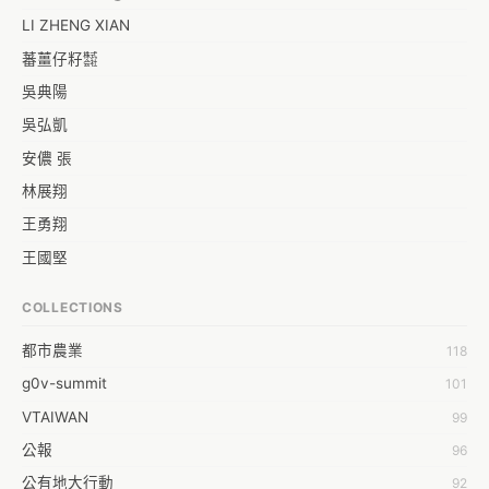
LI ZHENG XIAN
蕃薑仔籽㍿
吳典陽
吳弘凱
安儂 張
林展翔
王勇翔
王國堅
王祥安
COLLECTIONS
福明 莊
都市農業
118
蒼時弦也
g0v-summit
101
袁乾鑫
VTAIWAN
99
陳泰澄
公報
96
&#35377;&#24646;&#33287;
公有地大行動
92