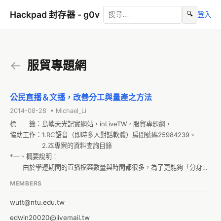
Hackpad 封存器 - g0v
🔍
登入
←
服貿專題網
公民直播＆文播，改善分工與量產之方法
2014-08-28 • Michael_Li
標　　籤：島嶼天光記實網站，inLiveTW，服貿專題網，

協助工作：1.RC語音（即時多人對話軟體）房間號碼25984239。

　　　　　2.本專案的資料查詢目錄

*一、概要說明︰

　　由於學運期間的直播檔案數量與時間都很多，為了更能夠「分身伐
樹」增加工作效率，減少工作人員的疲累。
MEMBERS
wutt@ntu.edu.tw
edwin20020@livemail.tw