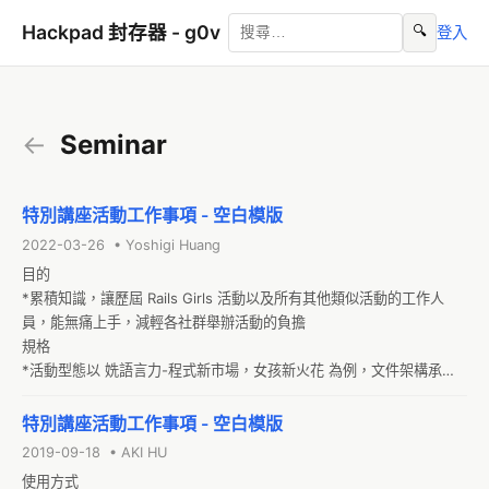
Hackpad 封存器 - g0v
🔍
登入
←
Seminar
特別講座活動工作事項 - 空白模版
2022-03-26 • Yoshigi Huang
目的

*累積知識，讓歷屆 Rails Girls 活動以及所有其他類似活動的工作人
員，能無痛上手，減輕各社群舉辦活動的負擔

規格

*活動型態以 姺語言力-程式新市場，女孩新火花 為例，文件架構承襲
自 戶外活動網路及直播設置 - 空白工作模版，內容參考 我對 Ruby 
Conference Taiwan 2014 的開炮 、 會議不錯但是有很多部分想說 中
特別講座活動工作事項 - 空白模版
所指出的問題，以及 Java Two 經驗 做加強

2019-09-18 • AKI HU
*如果活動型態和範例差異太大，建議另開一個空白模版，方便不同性
使用方式
