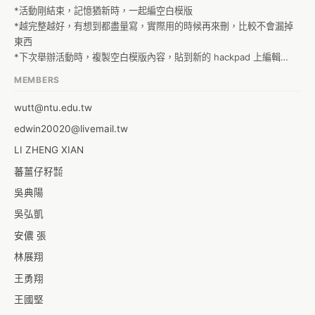
質的活動套用
*活動剛結束，記憶猶新時，一起編空白模版

*越完整越好，有想到都盡量寫，實際用的時候再來刪，比較不會漏掉
東西

*下次舉辦活動時，複製空白模版內容，貼到新的 hackpad 上編輯

*如果妳不熟悉 hackpad 的操作方式，可以看詳細的使用說明 空白模
MEMBERS
版使用方式
wutt@ntu.edu.tw
edwin20020@livemail.tw
LI ZHENG XIAN
蕃薑仔籽㍿
吳典陽
吳弘凱
安儂 張
林展翔
王勇翔
王國堅