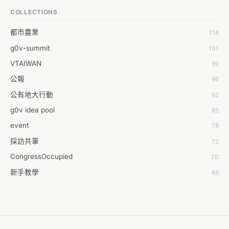
王祥安
COLLECTIONS
福明 莊
都市農業
118
蒼時弦也
g0v-summit
101
袁乾鑫
VTAIWAN
99
陳泰澄
公報
96
&#35377;&#24646;&#33287;
公有地大行動
92
-work aeola
g0v idea pool
85
0.0
event
78
100004224394929@facebook.com
採訪共筆
72
1001000
CongressOccupied
70
108級醫三牙二
新手教學
69
108���������������������������A������������
planning
42
19
零時的學習不能等
38
1dropwater
反黑箱服貿串連
35
2011 2011