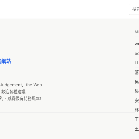
M
w
e
詢網站
L
蕃
吳
 Judgement,  the Web

吳
tw 歡迎各種建議

 之類的，感覺很有特務風XD

安
林
王
王
王