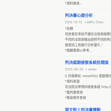
*資料需求

*開放判決資料，並以好讀、原
永久可查詢的網址。開放被告姓
判決書心證分析
身份方式，特定罪揭露資料固定
2015-10-12 • Miffy Chen
*目標

司改會在申訴不適任法官與檢察
不同的法官卻做出迥然不同的判
過資訊工具進行分析量化。

*相關專案or參考

貪汙判決分析

裁判書小幫手
判決庭期檢索系統民間版
2015-06-20 • venev
5 月萌典松: moed10ct 雨蒼開
*資料來源

司法院法學資料檢索系統 http://jirs.
*裁判書查詢

*簡易案件查詢
發文附上判決書運動