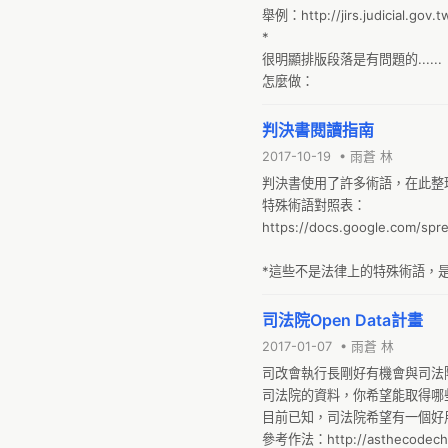
舉例：http://jirs.judicial.gov.t
*

很明顯排版段落是有問題的......

怎麼做：
判決書閱讀指南
2017-10-19 • 雨蒼 林
判決書使用了許多術語，在此整
特殊術語對照表：

https://docs.google.com/s
*這些不是法律上的特殊術語，
判決就可以知道判決的格式跟慣常
*我不懂您的意思。那麼是否有
司法院Open Data計畫
2017-01-07 • 雨蒼 林
司改會執行長剛好有機會與司法
司法院的資料，你希望能取得哪
目前已知，司法院希望有一個好
參考作法：http://asthecodechan