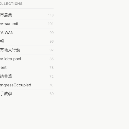
OLLECTIONS
明 莊
市農業
118
時弦也
0v-summit
101
乾鑫
TAIWAN
99
泰澄
報
96
#35377;&#24646;&#33287;
有地大行動
92
ork aeola
v idea pool
85
.0
t#gid=0
vent
78
100004224394929@facebook.com
訪共筆
72
001000
ongressOccupied
70
08級醫三牙二
手教學
69
108���������������������������A������������
anning
42
時的學習不能等
38
dropwater
黑箱服貿串連
35
11 2011
姻平權
34