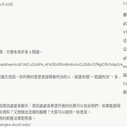
C
w/FJUD/

福
都
蒼
g
袁
V
陳
公
&
公
-w
理，方便未來許多人閱讀。

g0
0
preadsheets/d/1AICuZnbPe_kFkDEcR0m9mbckvOJDdtv37RglC8VhAp0/edi
e
採
1
是國文用語，你列舉的意思會誤導看判決的人，臉書有個"ㄧ起讀判決"，多看
用語。

C
1
更好的作法，可以讓其他人更好上手？
新
pl
19
院資訊處處長聊天，資訊處處長希望外面的社群可以告訴他們，如果能取得
零
1
些資料？又想做出怎樣的服務？大家可以提供一些意見。

反
用的新舊法案對照表。

20
ges.wustl.edu/

婚