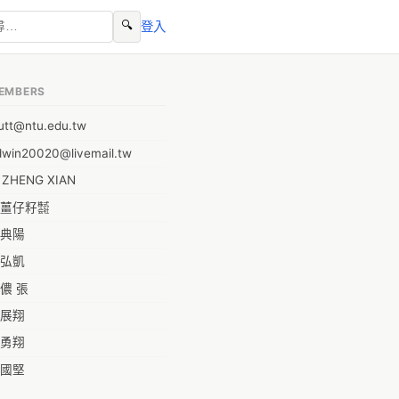
🔍
登入
EMBERS
utt@ntu.edu.tw
dwin20020@livemail.tw
I ZHENG XIAN
薑仔籽㍿
典陽
弘凱
儂 張
展翔
勇翔
國堅
祥安