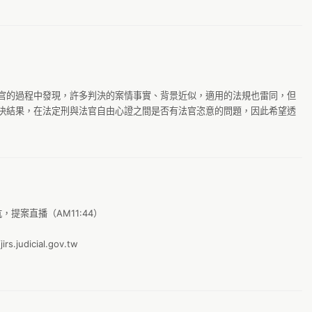
26
g
5
子化格式釋出（目前的格式並不方便閱讀、轉存）。每個判決可以有個唯一、
名。書寫格式、用字一致化（例如：表格方式，列被告等人方式，介紹被告
聽
5
）。
m
7 
線
7
官的過程中發現，許多判決的案情事實、背景近似，適用的法規也雷同，但
C
9
決結果，在法定刑與法官自由心證之間是否有法官恣意的問題，因此希望透
Ta
@
動
A
s
A
g
A-
g
坑，提案直播（AM11:44）

A.
G
A
judicial.gov.tw

k
A
G
A
g
A