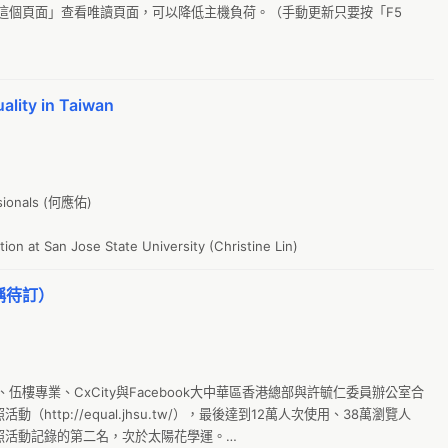
這個頁面」查看唯讀頁面，可以降低主機負荷。（手動更新只要按「F5
公
0
T
Tube）

uality in Taiwan
財
o
月
g
sionals (何應佑)

I
on at San Jose State University (Christine Lin)
阿
公
稱待訂）
新
Ju
T
樓專業、CxCity與Facebook大中華區香港總部與許毓仁委員辦公室合
G
動（http://equal.jhsu.tw/），最後達到12萬人次使用、38萬瀏覽人
頭照活動記錄的第二名，次於太陽花學運。

農