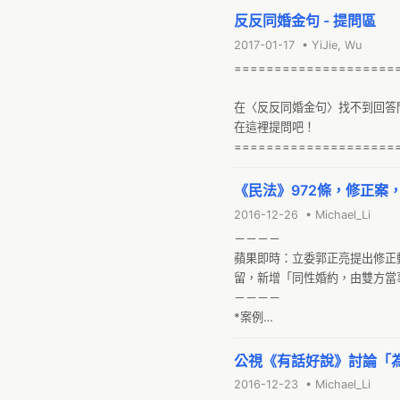
反反同婚金句 - 提問區
2017-01-17 • YiJie, Wu
====================
在〈反反同婚金句〉找不到回答
在這裡提問吧！

====================
Q 如果說不給同志結婚就是歧視
《民法》972條，修正案
男女婚才是最不歧視的作法，因
2016-12-26 • Michael_Li
－－－－

蘋果即時：立委郭正亮提出修正
留，新增「同性婚約，由雙方當
－－－－

*案例

1（by YuTin）
公視《有話好說》討論「
2016-12-23 • Michael_Li