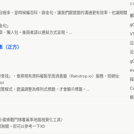
C
福
目極多。是時候編百科，錄金句，讓我們跟盟盟的溝通更有效率，也讓剛關
都
蒼
g
句」

袁
章、懶人包。後兩者請以連結方式呈現。

V
陳
公
&
蒐集（正方）
公
-w
g0
0
e
找」，會將現有資料複製至雨滴書籤（Raindrop.io）服務，短網址 
採
1
st

C
瀏覽模式，建議調整為條列式標題，才會顯示標籤。

1
尋
新
pl
19
零
1
？〈小蜜蜂戰鬥隊覆蓋率地圖視覺化工具〉

反
權無關。但可以參考一下XD
20
婚