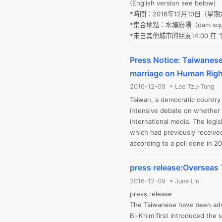
(English version see below)

in Taipei, Taiwan, protesting 
*時間：2016年12月10日（星期六
values". In response, pro-LGB
*集合地點：水壩廣場（dam squa
legislation on December 10th,
*來自其他城市的朋友14:00 
pursuit of equal rights to ma
Day. 

Press Notice: Taiwanes
The assembly on Human Rights
28 different cities in the US
marriage on Human Rig
Australia, and Thailand. I
2016-12-09 • Lee Tzu-Tung
Taiwan, a democratic country 
intensive debate on whether 
international media. The legi
which had previously received
according to a poll done in 2
but also conservative religeo
Ketagalan Blvd. in Taipei, Tai
press release:Overseas
preservation of "traditional v
2016-12-09 • June Lin
assembly to support the legis
press release

in the belief that the pursuit
The Taiwanese have been advoc
the Human Rights Day. 

Bi-Khim first introduced the s
The assembly on Human Rights