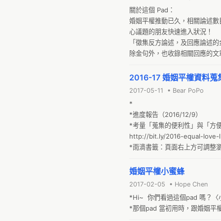
關於這個 Pad：

婚姻平權推動已久，相關論述數
心議題的朋友快速進入狀況！

「徵集反方論述，及回應論述的金
除金句外，也收錄相關回應的文
新手請參考：hackpad新手教學
2016-17 婚姻平權資料
2017-05-11 • Bear PoPo
*

*進度報告（2016/12/9）

*考量「蒐集的便利性」與「方便查
http://bit.ly/2016-equal-love-li
*雨滴書籤：頁面右上方可調整
*可用「標籤」或「關鍵字」搜
婚姻平權小蜜蜂
2017-02-05 • Hope Chen
*Hi~  你們看過這個pad 嗎
*那個pad 當初用時，跟婚姻平