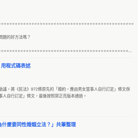
26
g
5
聽
5
==================================================
線
7 
問題的好方法嗎？

m
7
C
9
==================================================
Ta
@
，那限制結婚年齡不也是歧視，限制婚姻內人數不也是歧視?  這樣看來只有
，用程式碼表述
動
A
為人人都可以享有這樣的權利。
s
A
g
A-
動議，將《民法》972條原先的「婚約，應由男女當事人自行訂定」條文保
g
A.
事人自行訂定」條文，最後按照郭正亮版本通過。

G
A
k
A
G
A
為什麼要同性婚姻立法？」共筆整理
g
A