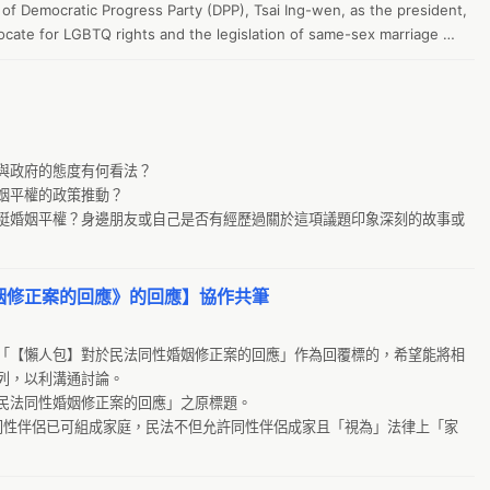
H
of Democratic Progress Party (DPP), Tsai Ing-wen, as the president, 
rent cities in the US, Canada, Germany, the Netherlands, UK, 
cate for LGBTQ rights and the legislation of same-sex marriage 
p
stralia, and Thailand. (See attachment for specific time, contact 
e election, civic groups held the 14th annual LGBTQ Pride parade, 
e). In [城市名], the rally will begin at [詳細地點], where [歷史上特殊的某件
va
 in October, and the issue of legalization of same-sex marriage has 
diciary and Organic Laws and Statutes Committee in the Congress. 
g1
 [城市名], as well as the other 27 occuring this weekend world-wide, 
arties in the Congress, DPP and KMT, along with the third largest 
ign initiated from a press conference in Washington D.C. on 11/30, 
i
e bill to amend the Civil Code, aiming for legalizing same-sex 
rld-wide support from Taiwanese organizers and Overseas 
與政府的態度有何看法？

選
aiwanese activist group. 

姻平權的政策推動？

，自2005年蕭美琴委員第一次提出婚姻平權法案後，台灣人民更於2016
Y
 r
挺婚姻平權？身邊朋友或自己是否有經歷過關於這項議題印象深刻的故事或
平權的總統以及新政府。在國會的本會期中，民進黨尤美女委員、國民黨許
農
民法修正案，欲將締結婚姻關係的「男女」當事人改為「雙方」當事人。這
社
/17進入立法院的司法及法制委員會進行審查，台灣正走在婚姻平權的最後一
姻修正案的回應》的回應】協作共筆
g
htigung von Homosexuellen existiert in Taiwan bereits seit über 30 
N
r Parlamentarier Hsiao Bi-Khim einen ersten einschlägigen 
「【懶人包】對於民法同性婚姻修正案的回應」作為回覆標的，希望能將相
Jahr 2016 wählte das taiwanische Volk eine neue Regierung sowie 
g
列，以利溝通討論。

ich versprochen hat, die Gleichberechtigung von Homosexuellen zu 
民法同性婚姻修正案的回應」之原標題。

行
 Legislaturperiode setzen sich die Abgeordneten You Mei-nü 
同性伴侶已可組成家庭，民法不但允許同性伴侶成家且「視為」法律上「家
oc
artei) und Hsü Yü-jen (Kuomintang) sowie die New Power Party für 
 ein: Sie fordern, dass in den Paragraphen, die die Eheschließung 
台