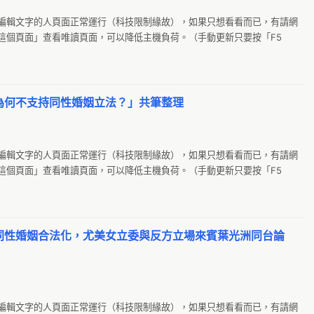
g
A
編輯文字的人頁面正常運行（科技限制緣故），如果只想看看而已，有請網
O
A
這個頁面」查看唯讀頁面，可以降低主機負荷。（手動更新只要按「F5
土
A
g0
AL
Tube）

翻
AN
為何不支持同性婚姻立法？」共筆整理
台
A
E
A
萌
編輯文字的人頁面正常運行（科技限制緣故），如果只想看看而已，有請網
A
這個頁面」查看唯讀頁面，可以降低主機負荷。（手動更新只要按「F5
廣
A
環
A
En
：毀家滅婚？歧視誤解？婚姻不再限男女！（YouTube）
同性婚姻合法化，尤美女立委與反方立場來賓葉光洲同台論
Pr
外
新
g8
編輯文字的人頁面正常運行（科技限制緣故），如果只想看看而已，有請網