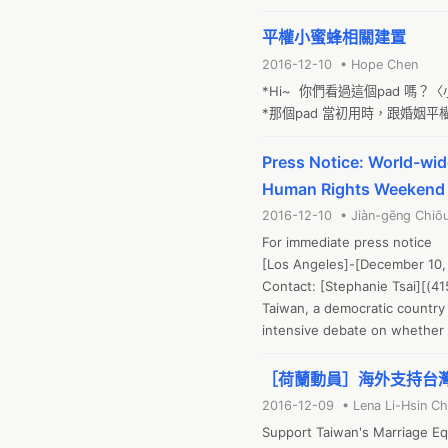
支持同性婚姻者，並非為社會少數，
法修正案審查，目標在當天送出
平權小蜜蜂相關建置
為讓社會更了解LGBT族群與同
2016-12-10 • Hope Chen
*Hi~  你們看過這個pad 嗎
*那個pad 當初用時，跟婚姻平
Press Notice: World-wi
Human Rights Weekend
2016-12-10 • Jiàn-gēng Chiō
For immediate press notice

[Los Angeles]-[December 10, 
Contact: [Stephanie Tsai][(4
Taiwan, a democratic country 
intensive debate on whether t
of international media incl
legislative process, i.e. the
［荷蘭動員］海外支持台
obtained cross-party support a
2016-12-09 • Lena Li-Hsin C
done in 2013, is now under st
Support Taiwan's Marriage Equa
conservative religious groups