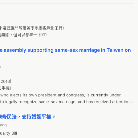
但這是長期抗戰活動，立法院司法法制委員會將在2016/ 12/ 26進行民
0a
法案，交付二讀。

零
志運動進程，近期計畫在12/25舉辦小型座談會，並在1月舉辦相關展覽。
佔
？〈小蜜蜂戰鬥隊覆蓋率地圖視覺化工具〉

權無關。但可以參考一下XD
太
Le
de assembly supporting same-sex marriage in Taiwan on
a
g
u
黑
2016]

醫
15手機]

D
who elects its own president and congress, is currently under 
文
o legally recognize same-sex marriage, and has received attention 
uding The Economist and New York Times, and [各國自己媒體]. The 
憲
 amendment of the Taiwanese Civil Code, which had previously 
灣修民法，支持婚姻平權。
2
nd the support of the majority of the citizens according to a poll 
hang
台
rong pressure from not only pro-LGBT activists, but also 
lity Bill

. On December third, some 100,000 people rallied on Ketagalan Blvd. 
居