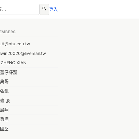
🔍
登入
EMBERS
utt@ntu.edu.tw
dwin20020@livemail.tw
I ZHENG XIAN
薑仔籽㍿
典陽
弘凱
儂 張
展翔
勇翔
國堅
祥安