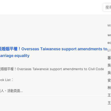
M
w
e
Overseas Taiwanese support amendments to
L
arriage equality
蕃
吳
erseas Taiwanese support amendments to Civil Code 
吳
List：

安
林
人、活動頁面

王
便剪輯
王
王