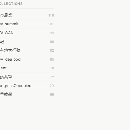
OLLECTIONS
明 莊
市農業
118
時弦也
0v-summit
101
乾鑫
TAIWAN
99
泰澄
報
96
#35377;&#24646;&#33287;
有地大行動
92
ork aeola
v idea pool
85
.0
vent
78
100004224394929@facebook.com
訪共筆
72
001000
ongressOccupied
70
08級醫三牙二
手教學
69
108���������������������������A������������
anning
42
時的學習不能等
38
dropwater
黑箱服貿串連
35
11 2011
姻平權
34