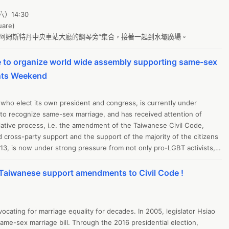
against the legislation, and demanding the preservation of "traditional 
）14:30

2
T groups in Taiwan is organizing an assembly to support the 
re)

 the Human Rights Day, on Ketagalan Blvd., in the belief that the 
健
在 “阿姆斯特丹中央車站大廳的鋼琴旁”集合，接著一起到水壩廣場。
rry for homosexual align with the core values of the Human Rights 
工
e to organize world wide assembly supporting same-sex
地
 Day in Taiwan will be echoed world-wide in the same weekend in 
, Canada, Germany, the Netherlands, UK, Switzerland, Norway, Japan, 
hts Weekend
逐
n [城市名], the rally will begin at [詳細地點], where [歷史上特殊的某件事] 
O
occurred. [詳細活動細節] [某某當地組織] will also participate to support our cause. 
who elect its own president and congress, is currently under 
自
to recognize same-sex marriage, and has received attention of 
c
slative process, i.e. the amendment of the Taiwanese Civil Code, 
 cross-party support and the support of the majority of the citizens 
共
013, is now under strong pressure from not only pro-LGBT activists, 
N
us groups. On Decenber third, some 100,000 people rallied on 
環
wan, protesting against the legislation, and demanding the 
 Taiwanese support amendments to Civil Code !
alues". In response, pro-LGBT groups in Taiwan is organizing an 
o
lation on December 10th, the Human Rights Day, on Ketagalan Blvd., 
開
 of equal rights to marry for homosexual align with the core values of 
ating for marriage equality for decades. In 2005, legislator Hsiao 
開
ame-sex marriage bill. Through the 2016 presidential election, 
 Day in Taiwan will be echoed world-wide by Taiwanese people in 