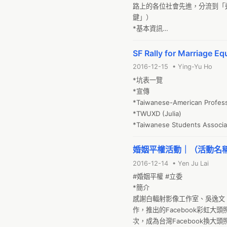
路上的各位社會先進，分流到「
鍵」）

*基本資訊

台灣公共電視 網路直播頻道（You
錄影檔：
SF Rally for Marriage Eq
2016-12-15 • Ying-Yu Ho
*坑表一覽

*宣傳

*Taiwanese-American Profes
*TWUXD (Julia)

*Taiwanese Students Associati
婚姻平權活動｜（活動名
2016-12-14 • Yen Ju Lai
#婚姻平權 #立委 

*簡介

感謝白輻射影像工作室、吳逸文、伍
作，推出的Facebook彩虹大頭照活
次，成為台灣Facebook換大