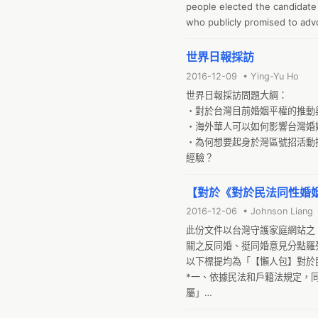
people elected the candidate 
the same weekend in 28 diffe
who publicly promised to advo
Switzerland, Norway, Japan, Au
during her campaign. After th
information, and event pag
which is the largest in Asia, 
世界日報採訪
事] occurred. [詳細活動細節]  

entered the agenda of the Ju
The assembly taking place in
2016-12-09 • Ying-Yu Ho
As a result, the two largest p
are parts of the global campa
世界日報採訪問題大綱：

party, NPP, have introduced th
which since then obtained wo
・對於台灣目前婚姻平權的推動
marriage. 

Taiwanese for Democracy, an T
・海外華人可以如何影響台灣婚
台灣同志平權運動已推行三十餘年
We sincerely invite you to our
・為何想要起身於灣區號招活動
年選出了一個公開承諾支持婚姻
經驗？
毓仁委員、時代力量黨團皆提出
些法案成功地通過一讀，並在11
【對於《對於民法同性婚
哩路上。

Die Bewegung zur Gleichberec
2016-12-06 • Johnson Liang
Jahren. Im Jahr 2005 legte de
此份文件以台灣守護家庭網站之
Gesetzesentwurf vor, und im 
關之反同婚、挺同婚意見分點羅
eine Präsidentin, die öffentl
以下標提均為「【懶人包】對於
unterstützen. In der jetzigen
*一、依據民法和戶籍法規定，
(Demokratische Fortschrittsp
屬」

eine Änderung des Zivilrechts
懶人包原文
