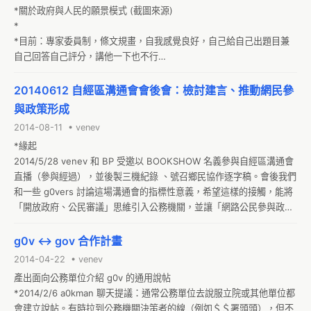
*關於政府與人民的願景模式 (截圖來源)

*

*目前：專家委員制，條文規畫，自我感覺良好，自己給自己出題目兼
自己回答自己評分，講他一下也不行

*回歸：解任務，協作，性能法規，共識辯論，及早發現及早治療，早
點丟資料與念頭你可以不用被臭罵
20140612 自經區溝通會會後會：檢討建言、推動網民參
與政策形成
2014-08-11 • venev
*緣起

2014/5/28 venev 和 BP 受邀以 BOOKSHOW 名義參與自經區溝通會
直播（參與經過），並後製三機紀錄 、號召鄉民協作逐字稿。會後我們
和一些 g0vers 討論這場溝通會的指標性意義，希望這樣的接觸，能將
「開放政府、公民審議」思維引入公務機關，並讓「網路公民參與政策
形成」成為常態 SOP。

主辦單位國發會在看過影片及相關數據後，希望為 7 月中第二場溝通
g0v <-> gov 合作計畫
會，諮詢「影音直播、流程規劃」事宜。為了擴大參與，我們把這場會
2014-04-22 • venev
議主題，定位為第一場活動的檢討回饋、具體方案建議，並在 IRC 上邀
產出面向公務單位介紹 g0v 的通用說帖

請有興趣的 g0vers 一起（線上）參加。（錄影錄音＋大意文播）

*2014/2/6 a0kman 聊天提議：通常公務單位去說服立院或其他單位都
*會議資訊

會建立說帖。有時拉到公務機關決策者的線（例如＄＄署頭頭），但不