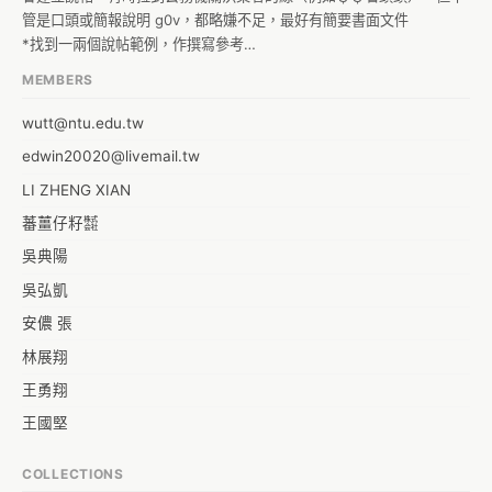
時間：6/12 (四) 14:00-16:00（歡迎 13:00 早到，請勿遲到。晚退可以
管是口頭或簡報說明 g0v，都略嫌不足，最好有簡要書面文件

一起去 clkao 分享會 XD ）
*找到一兩個說帖範例，作撰寫參考

*公務單位的說帖系列

MEMBERS
公務單位的說帖通常因為公務單位的說帖通常因為公務和需求，會有很
制式化的寫法，下面列出幾個
wutt@ntu.edu.tw
edwin20020@livemail.tw
LI ZHENG XIAN
蕃薑仔籽㍿
吳典陽
吳弘凱
安儂 張
林展翔
王勇翔
王國堅
王祥安
COLLECTIONS
福明 莊