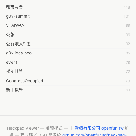
都市農業
118
蒼時弦也
g0v-summit
101
袁乾鑫
VTAIWAN
99
陳泰澄
公報
96
&#35377;&#24646;&#33287;
公有地大行動
92
-work aeola
g0v idea pool
85
0.0
event
78
100004224394929@facebook.com
採訪共筆
72
1001000
CongressOccupied
70
108級醫三牙二
新手教學
69
108���������������������������A������������
planning
42
19
零時的學習不能等
38
1dropwater
反黑箱服貿串連
35
2011 2011
婚姻平權
34
Hackpad Viewer — 唯讀模式 — 由
歐噴有限公司 openfun.tw
維
26 sakura
運 — 程式碼以 BSD 開源於
github.com/openfunltd/hackpad-
g0v 文化部