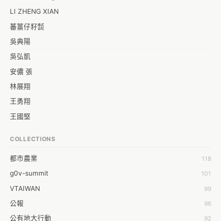
LI ZHENG XIAN
蕃薑仔籽㍿
吳典陽
吳弘凱
安儂 張
林展翔
王勇翔
王國堅
王祥安
COLLECTIONS
福明 莊
都市農業
118
蒼時弦也
g0v-summit
101
袁乾鑫
VTAIWAN
99
陳泰澄
公報
96
&#35377;&#24646;&#33287;
公有地大行動
92