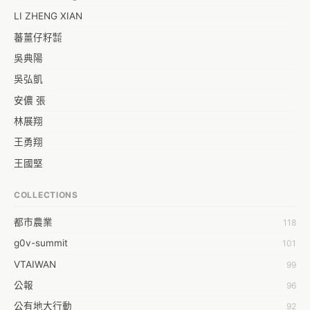
LI ZHENG XIAN
蕃薑仔籽㍿
吳典陽
吳弘凱
安儂 張
林展翔
王勇翔
王國堅
王祥安
COLLECTIONS
福明 莊
都市農業
118
蒼時弦也
g0v-summit
101
袁乾鑫
VTAIWAN
99
陳泰澄
公報
96
&#35377;&#24646;&#33287;
公有地大行動
92