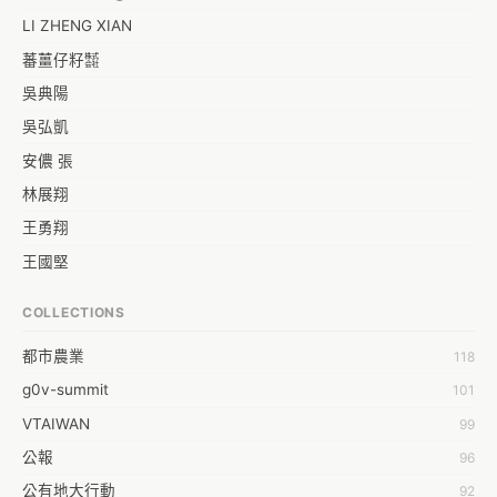
LI ZHENG XIAN
蕃薑仔籽㍿
吳典陽
吳弘凱
安儂 張
林展翔
王勇翔
王國堅
王祥安
COLLECTIONS
福明 莊
都市農業
118
蒼時弦也
g0v-summit
101
袁乾鑫
VTAIWAN
99
陳泰澄
公報
96
&#35377;&#24646;&#33287;
公有地大行動
92