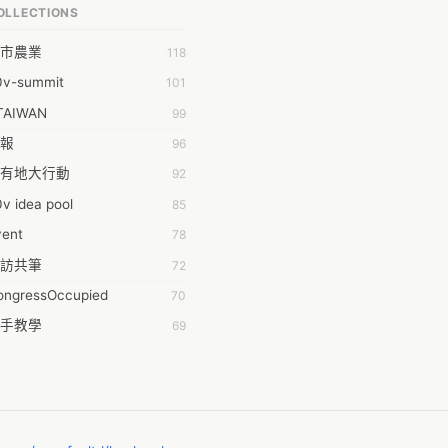
OLLECTIONS
明 莊
市農業
118
時弦也
0v-summit
101
乾鑫
TAIWAN
99
泰澄
報
96
#35377;&#24646;&#33287;
有地大行動
92
ork aeola
v idea pool
85
.0
vent
78
100004224394929@facebook.com
訪共筆
72
001000
ongressOccupied
70
08級醫三牙二
手教學
69
108���������������������������A������������
anning
42
時的學習不能等
38
dropwater
黑箱服貿串連
35
11 2011
姻平權
34