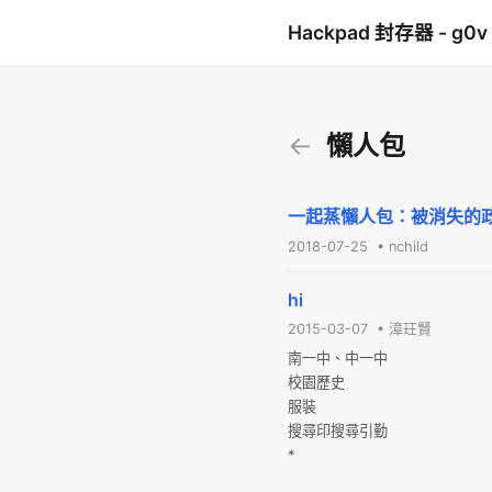
Hackpad 封存器 - g0v
←
懶人包
一起蒸懶人包：被消失的
2018-07-25 • nchild
hi
2015-03-07 • 漳玨賢
南一中、中一中

校園歷史

服裝

搜尋印搜尋引勤

*