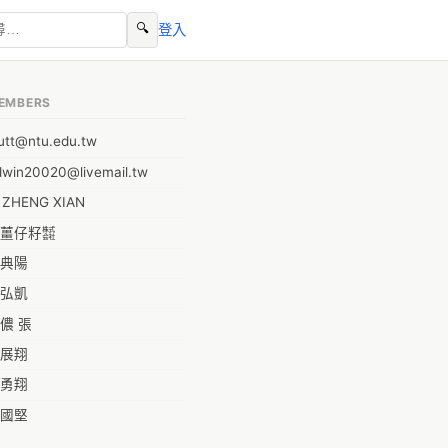
🔍
登入
EMBERS
utt@ntu.edu.tw
dwin20020@livemail.tw
I ZHENG XIAN
薑仔籽㍿
典陽
弘凱
儂 張
展翔
勇翔
國堅
祥安