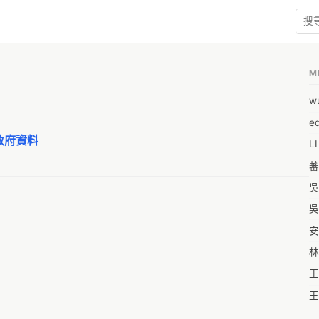
M
w
e
政府資料
L
蕃
吳
吳
安
林
王
王
王