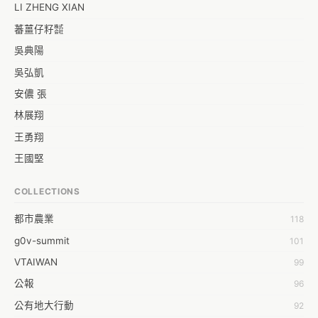
LI ZHENG XIAN
蕃薑仔籽㍿
吳典陽
吳弘凱
安儂 張
林展翔
王勇翔
王國堅
王祥安
COLLECTIONS
福明 莊
都市農業
118
蒼時弦也
g0v-summit
101
袁乾鑫
VTAIWAN
99
陳泰澄
公報
96
&#35377;&#24646;&#33287;
公有地大行動
92
-work aeola