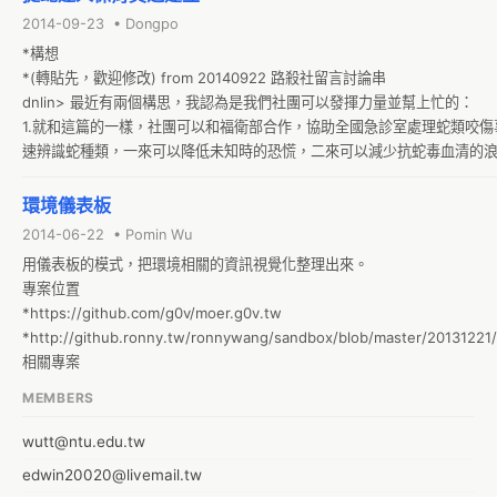
*我預計下週週間，會先把【招募的小文宣】貼到後勤社團＆IRC
2014-09-23 • Dongpo
*構想

*(轉貼先，歡迎修改) from 20140922 路殺社留言討論串

dnlin> 最近有兩個構思，我認為是我們社團可以發揮力量並幫上忙的：

1.就和這篇的一樣，社團可以和福衛部合作，協助全國急診室處理蛇類咬傷
速辨識蛇種類，一來可以降低未知時的恐慌，二來可以減少抗蛇毒血清的浪
2.協助消防單位(未來可能變成是縣市政府保育科人員)處理全國的蛇類入
社團有許多人具有正確處理蛇類的觀念和技能，由我們社團認證過的志工
環境儀表板
此不但能降低消防員的負擔，而且也能有效降低蛇類被捕時的傷害。
2014-06-22 • Pomin Wu
用儀表板的模式，把環境相關的資訊視覺化整理出來。

專案位置

*https://github.com/g0v/moer.g0v.tw

*http://github.ronny.tw/ronnywang/sandbox/blob/master/20131221/
相關專案
MEMBERS
wutt@ntu.edu.tw
edwin20020@livemail.tw