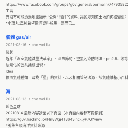
https://www.facebook.com/groups/g0v.general/permalink/4793582
主旨

有沒有可能透過地圖顯示 "公開" 環評的資料, 讓民眾知道土地如何被變更?

*小璋丸:單純希望環評資料親民一點而已

*嗯我單純只是希望資料親民一點，大概是這樣子親民
氣體 gas/air
2021-08-16 • che wei liu
緣起

近年「溫室氣體減量法草案」、國際締約、空氣污染防制法、pm2.5...等
法規化的公共議題出現。

Idea

依照氣體種類，尋找「量」的資料，以及相關管制法源，該氣體維基小百
類舉例：

*頭份鎮恆誼化工公司三氧化硫洩漏，環保局嚴密監控中
海
2021-08-13 • che wei liu
藍色星球

20210814 最新內容請至以下頁面（本頁面內容都有搬移到）

https://g0v.hackmd.io/lNn8Wgj4T8643inc-_yP7Q?view

*蒐集各項海洋資料來源
