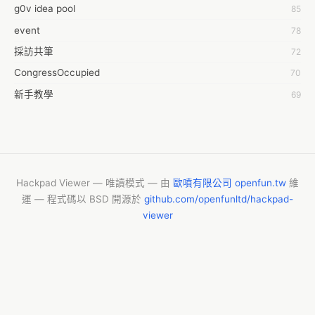
g0v idea pool
85
0.0
event
78
100004224394929@facebook.com
採訪共筆
72
1001000
CongressOccupied
70
108級醫三牙二
新手教學
69
108���������������������������A������������
planning
42
19
零時的學習不能等
38
1dropwater
反黑箱服貿串連
35
2011 2011
婚姻平權
34
Hackpad Viewer — 唯讀模式 — 由
歐噴有限公司 openfun.tw
維
26 sakura
運 — 程式碼以 BSD 開源於
github.com/openfunltd/hackpad-
g0v 文化部
32
568eenknu@gmail.com
viewer
聽打共筆
31
5T
線路松
28
7 apple
moedict
28
738678
CY 零時監察院
24
90490
Talk
23
@yutin