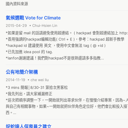
國內資料來源
氣候選戰 Vote for Climate
2015-04-29 • Chui-Hsien Lin
*如果是留 mail 的話請避免使用超連結。 ( hackpad 會對超連結加上 http:/
*善用強調的hackpad編輯功能( Ctrl + E )，參考：hackpad 超新手教學

*hackpad id 建議使用 英文 ，使用中文會無法 tag ( @ +id )

*已先加進 idea pool 的 tag.

*lanfon謝謝建議！我們對hackpad不是很熟還請多多指教...
公有地簡介架構
2014-11-19 • che wei liu
*3 mins 簡報│8/30-31 第拾次黑客松

*我先列出，請大家補漏修正

*這次把順序調整一下，一開始就列出尋求伙伴，在慢慢介紹專案，因為~
與自己有相關事物，如果~一開始就把伙伴角色定位好，他們會比較投入接
西。

*嗯嗯！實體三分鐘就針對：招募人才、工作成果。其他的內容我都會做成
上瀏覽者可看到（步調、個案..等）。

捉蛇達人保育員之建立