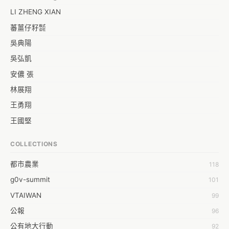
LI ZHENG XIAN
蕃薑仔籽㍿
吳典陽
吳弘凱
安儂 張
林展翔
王勇翔
王國堅
王祥安
COLLECTIONS
福明 莊
都市農業
118
蒼時弦也
g0v-summit
101
袁乾鑫
VTAIWAN
99
陳泰澄
公報
96
&#35377;&#24646;&#33287;
公有地大行動
92