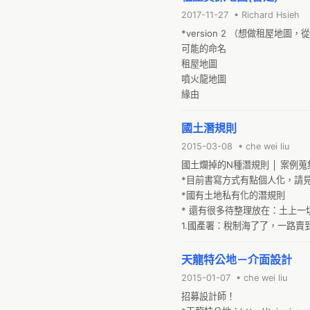
https://docs.google.com/pr
2017-11-27 • Richard Hsieh
*version 2 （想做租屋地圖，從
專案想法：運用官方各主要薪資數據
可能的命名

擔租金範圍，搜尋大型租屋網站資
租屋地圖

ex.用基本工資22K計算出可負擔合
噴火龍地圖

均空間坪數／租屋房型(頂加/木隔
緣由
國土潛規則
2015-03-08 • che wei liu
國土爛掉的N種潛規則 │ 案例
*目前書寫方式有點個人化，請見
*國有土地私有化的潛規則

* 還有很多待整理放在：土上一切
1.國產署：稅制海了了，一路賣
天龍特公地－介面設計
2015-01-07 • che wei liu
招募設計師！
