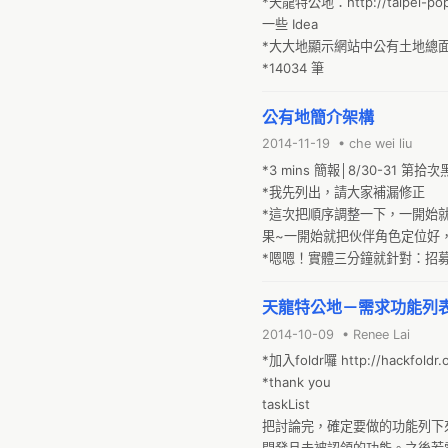
*天龍特公地：http://taipei-pop.
一些 Idea

*大大地顯示網站中公有土地總面
*14034 筆
公有地簡介架構
2014-11-19 • che wei liu
*3 mins 簡報│8/30-31 第拾次
*我先列出，請大家補漏修正

*這次把順序調整一下，一開始
果~一開始就把伙伴角色定位好
*嗯嗯！實體三分鐘就針對：招
調、個案..等）。

*我預計下週週間，會先把【招募
天龍特公地－需求功能列
2014-10-09 • Renee Lai
*加入foldr囉 http://hackfoldr
*thank you 

taskList

把討論完，確定要做的功能列下