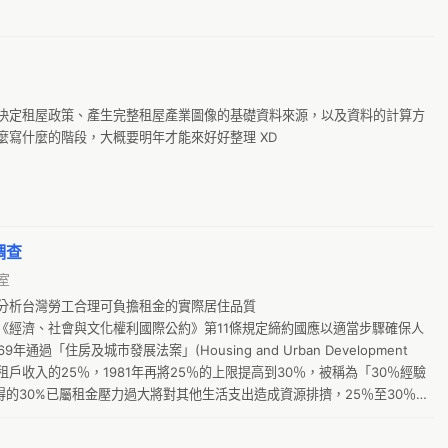
26
g
5
聽
5
m
7 
決定租屋政策、產生完整租屋產業圖像的基礎資料來源，以及資料的計算方
線
7
寫什麼的階段，大概要明年才能來好好整理 XD

C
9
Ta
@
動
A
料】
s
A
調查
g
A-
究室
k
分析台灣勞工合理可負擔租金的實際居住品質

A.
《經濟、社會與文化權利國際公約》第11條規定締約國應以適當步驟確保人
G
A
過「住房及城巿發展法案」(Housing and Urban Development 
g
A
租戶收入的25％，1981年再將25％的上限提高到30％，被稱為「30％經驗
得的30%已屬租金壓力過大將對其他生活支出造成資源排擠，25％至30％則
G
A
g
A