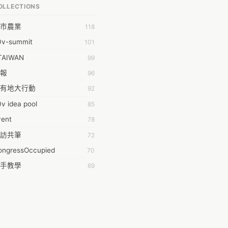
OLLECTIONS
明 莊
市農業
118
時弦也
0v-summit
101
乾鑫
TAIWAN
99
泰澄
報
96
#35377;&#24646;&#33287;
有地大行動
92
ork aeola
v idea pool
85
.0
vent
78
100004224394929@facebook.com
訪共筆
72
001000
ongressOccupied
70
08級醫三牙二
手教學
69
108���������������������������A������������
anning
42
時的學習不能等
38
dropwater
黑箱服貿串連
35
11 2011
姻平權
34