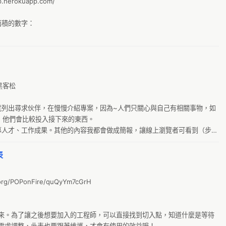
herokuapp.com/

0
T
積的數字：

新
o
月
g
黑客松

I
就列出尋求伙伴，在慢慢介紹專案，因為~人們只關心與自己有相關事物，如
阿
，他們會比較投入接下來的東西。

公
募人才、工作成果。其他的內容我都會做成簡報，讓線上瀏覽者可看到（步
新
的小文宣】貼到後勤社團＆IRC
表
財
T
.org/POPonFire/quQyYm7cGrH

G
農
來。為了讓之後想要加入的工程師，可以直接找到切入點，知道什麼是等待
0a