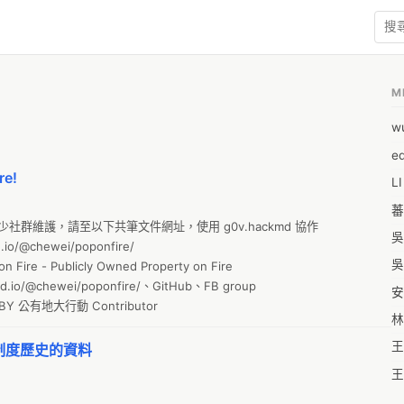
M
w
e
e!
L
蕃
dr 較少社群維護，請至以下共筆文件網址，使用 g0v.hackmd 協作

吳
o/@chewei/poponfire/

吳
 - Publicly Owned Property on Fire

.io/@chewei/poponfire/、GitHub、FB group

安
BY 公有地大行動 Contributor
林
王
制度歷史的資料
王
王