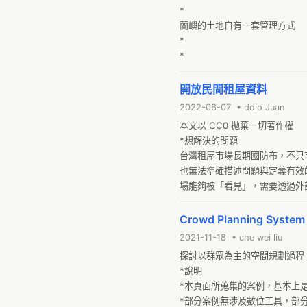
*

蘭嶼的土地自有一套管理方式

*

*
開放民間租屋資料
2022-06-07 • ddio Juan
本文以 CC0 拋棄一切著作權

*想解決的問題

台灣租屋市場長期國防布，不只
也無法準確描述問題與定義有效
場能夠被「看見」，需要透過外
題，但至少目前能作的，是整理
目前可公開的租屋資訊，散落在
Crowd Planning System 
而且還有各種詐騙內容（隱匿頂
2021-11-18 • che wei liu
租屋資料。

探討以群眾為主的空間規劃過程
*使用情境
*說明

*本頁面所蒐集的案例，基本上
*部分案例無涉及數位工具，部分