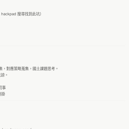
O
esentation/d/1ys5ZXO2tPly0sxVNnDEhNYJVgMoARyjTmUGUIzI6uH0/edit#
A
g
A
 hackpad 搜尋找到此坑）

(ex.基本工資、薪資中位數、家戶可支配所得...)，以25%至30%為可負
土
A
料Data進行台灣各縣巿薪資所得與租屋居住品質關連調查分析。

g0
宜租金為5500(22000X25%)~6600(22000X30%)元，調查各縣巿的平
AL
間)／租屋的區位分布／房東對房客的十大限制或要求......
翻
AN
台
A
E
A
萌
A
蒐集，對應策略蒐集，國土課題思考。

廣
A
諒。

Pr
A
事

外
到掛
環
En
公
g8