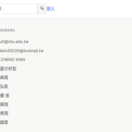
🔍
登入
EMBERS
utt@ntu.edu.tw
dwin20020@livemail.tw
I ZHENG XIAN
薑仔籽㍿
典陽
弘凱
儂 張
展翔
勇翔
國堅
祥安