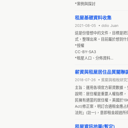
*案例與探討
租屋基礎資料收集
2021-08-05 • ddio Juan
這是份發想中的文件，目標是把
式，整理出來。目前屬於想到什麼
*授權

CC-BY-SA3

*租屋人口、分佈資料

*普查資料【租屋人數與統計資
薪資與租屋居住品質關聯
2018-07-26 • 貧窮與租稅研
主旨：運用各項官方薪資數據，
說明：居住權是重要人權指標，
民擁有適當的居住權。美國於1969年通
Act)修正案，明訂合適租金應占
法則」(註一)，意即租金超過所
為可承受範圍。

簡報：
租屋資訊地圖(暫定)