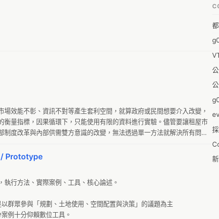
C
福
都
蒼
g
袁
V
陳
公
&
公
-w
g0
0
市場效能不彰、資訊不對等產生套利空間，就算政府或民間想要介入改變，
e
的衡量指標，因果循環下，只能使用有限的資料進行實驗。儘管要讓租屋市
採
1
部制度改革與內部供需雙方意識的改變，無法透過單一方法就解決所有問
已公開，但尚未結構化的租屋資料，長期追蹤，協助後續的問題分析。

C
1
各民間租屋網站，但各網站的資料格式不統一，成交後租屋資料就會消失，
/ Prototype
新
加、詐騙照片），因此需要有一個能夠收集並清理資料的地方，存放民間的
pl
19
，執行方法、實際案例、工具、核心論述。

零
1
反
是以群眾參與「規劃、土地使用、空間配置與決策」的議題為主

20
案例十分仰賴數位工具。

婚