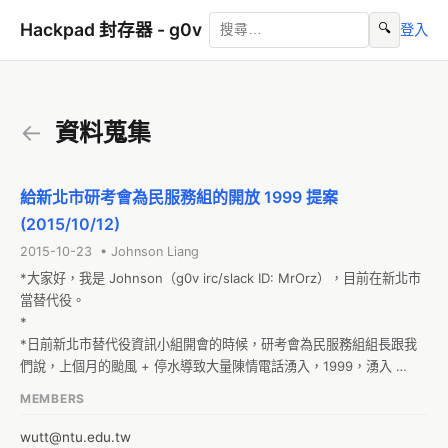
Hackpad 封存器 - g0v
🔍
登入
←
資料蒐集
給新北市研考會為民服務組的開放 1999 提案
(2015/10/12)
2015-10-23 • Johnson Liang
*大家好，我是 Johnson（g0v irc/slack ID: MrOrz），目前在新北市
當替代役。

*

*日前新北市替代役資訊小組開會的時候，研考會為民服務組組長跟我
們說，上個月的颱風 + 停水導致大量陳情電話湧入，1999，湧入 
20000 通電話，但人力僅能處理 8000 通左右。

MEMBERS
*

*組長想要請資訊小組的役男們開發一款 app 與 1999 資料庫對接，以
wutt@ntu.edu.tw