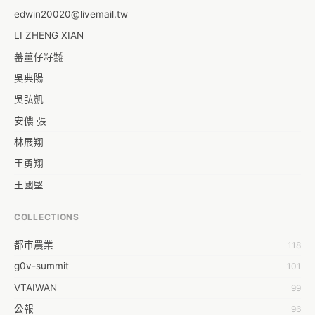
分流的方式減輕 1999 第一線客服的壓力。役男們與組長表示，由於會
edwin20020@livemail.tw
打 1999 的民眾通常都沒有能力自己上網汲取資訊，app 的受眾與電話
服務的受眾交集甚小，因此專門替 1999 開發專用 app，並不會減輕客
LI ZHENG XIAN
服業務量。不過在討論中，組長口頭表示 1999 的資料可以公開出來，
蕃薑仔籽㍿
讓我個人有些興趣，希望協助研考會將 1999 的資料以 machine 
吳典陽
readable 的方式開放出來供大眾使用。組長與兵役科的科長則希望役
男可以提出一份報告讓他們參考，我認為這是介紹 open data 概念，
吳弘凱
促使新北市開放 1999 資料集的一個好機會。
安儂 張
林展翔
王勇翔
王國堅
王祥安
COLLECTIONS
福明 莊
都市農業
118
蒼時弦也
g0v-summit
101
袁乾鑫
VTAIWAN
99
陳泰澄
公報
96
&#35377;&#24646;&#33287;