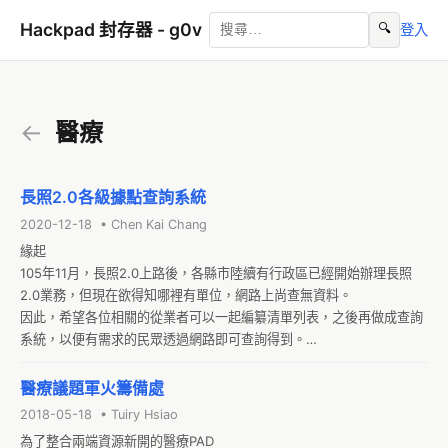
Hackpad 封存器 - g0v
🔍
登入
←
醫療
長照2.0各級據點查詢系統
2020-12-18 • Chen Kai Chang
緣起

105年11月，長照2.0上路後，各縣市陸續有行政區已經開始辦理長照
2.0業務，但現在欲得知哪裡有單位，網路上尚查無資料。

因此，希望各位相關的從業者可以一起編纂清單列表，之後再做成查詢
系統，以便有需求的民眾透過網路即可查詢得到。

*臺北市

*新北市
醫療議題軍火籌備處
2018-05-18 • Tuiry Hsiao
為了整合兩端資源新開的醫療PAD
