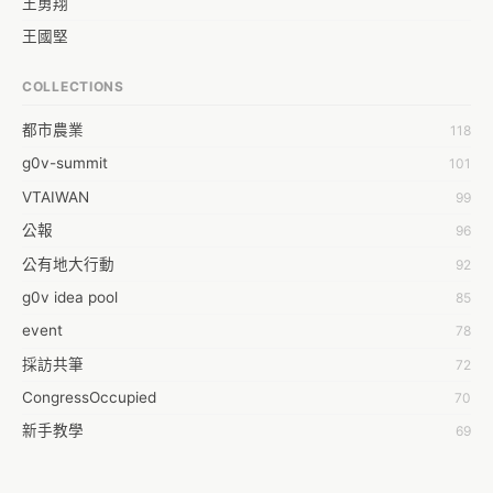
王勇翔
王國堅
王祥安
COLLECTIONS
福明 莊
都市農業
118
蒼時弦也
g0v-summit
101
袁乾鑫
VTAIWAN
99
陳泰澄
公報
96
&#35377;&#24646;&#33287;
公有地大行動
92
-work aeola
g0v idea pool
85
0.0
event
78
100004224394929@facebook.com
採訪共筆
72
1001000
CongressOccupied
70
108級醫三牙二
新手教學
69
108���������������������������A������������
planning
42
19