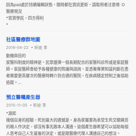
因為pad處於持續編輯狀態，隨時都在資訊更新，請取用者注意唷 :D

醫療現況

*官資學民，四方得利

*
社區醫療群地圖
2016-04-22 • 昕迪 李
動機與目的

家醫科制度的精神是，民眾選擇一個長期配合的家醫科診所或是家庭醫
師。家庭醫師會給予各種健康的照護與諮詢，並憑著專業知識判斷在患
者需要更高層次的醫療時轉介到合適的醫院，在疾病穩定控制之後協助
追蹤。

一來可以實踐三段五級預防醫學；二來節省醫療經費。畢竟醫院的掛號
費比較貴，重新收集臨床資料的資源耗損也很可觀，地區醫院、醫學中
預立醫囑產生器
心等機構也應該專注於比較困難的疾病。

2015-11-05 • 昕迪 李
配合國情與歷史因素，政府大約在 2003 年推行「全民健康保險家庭醫
*源起

師整合性照護計畫」設計一個折衷的家醫科制度，由若干個基層診所 
幾個自身的經驗，死別最大的遺憾是，身為家屬要為承受生死交關痛苦
(可能是家醫科診所或是內外婦兒等其他專科) 加上至少一所綜合醫院組
的親人作決定，卻沒有事先跟本人溝通。這個產生器希望可以協助每個
成一個「社區醫療群」，醫療群內部會視患者的病況互相轉診。

人思考自己人生最後的決定，或是跟醫療代理人溝通自己的想法。

然而一般民眾大部分沒有這方面的訊息，即便有這樣的概念也不知道如