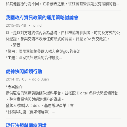
和其他醫療行為不同，亡者離去之後，往往會有些長期沒有接觸的親戚
何選擇。政府提供的查詢系統有很多限制，大部分的社區醫療群在網路
朋友突然出現。有時措手不及，擬定家族名單也會產生紛爭。

上曝光的管道僅限於合作醫院的官方網站。我2013年九月想要開始以民
*構想

我國政府資訊政策的運用策略討論會
眾的身分參與這個制度發覺這個過程並不容易，所以想要設計一個地圖
*預立醫囑題庫
呈現這些資訊。
2015-05-18 • nchild
以下是以對方邀約信內容為基礎，由社群協調參與者、時間及方式的公
開紀錄。參與交流不表示任何形式的背書，詳見 g0v 外交政策。

一、背景

*緣由：國民黨總統參選人楊志良與g0v的交流

*主題：國家資訊政策的合作規劃

*會談目標：針對國家政府體制，廣徵讓台灣更好的資訊運用方法，提
出希望總統角度的政策建議事項。會後將把紀錄做為總統選舉的政見參
虎神快閃認領行動
考
2014-05-03 • ddio Juan
*專案簡介

提供匿名的醫療勞動條件爆料平台，並搭配 Digital 虎神快閃認領行動 
，整合實體快閃與網路爆料的資訊。

發起人/拋磚人：ddio、基層護理產業工會 

*目標與功能（要如何解決）

目標
現行法規與國家困境