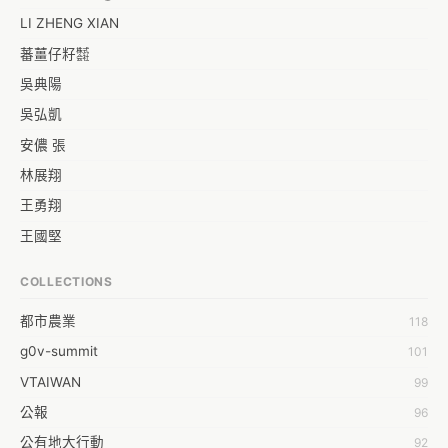
LI ZHENG XIAN
蕃薑仔籽㍿
吳典陽
吳弘凱
安儂 張
林展翔
王勇翔
王國堅
王祥安
COLLECTIONS
福明 莊
都市農業
118
蒼時弦也
g0v-summit
101
袁乾鑫
VTAIWAN
99
陳泰澄
公報
96
&#35377;&#24646;&#33287;
公有地大行動
92