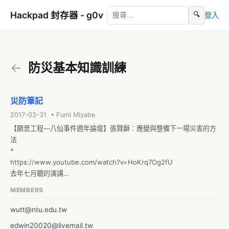
Hackpad 封存器 - g0v
🔍
登入
←
防災基本知識訓練
災防筆記
2017-03-31 • Fumi Miyabe
【願景工程—八仙事件週年論壇】張賢龢：應變與整備下一場災害的方
法

*

https://www.youtube.com/watch?v=HoKrq7Og2fU

去年七月聽的演講

在災害前把因子減少
MEMBERS
wutt@ntu.edu.tw
edwin20020@livemail.tw