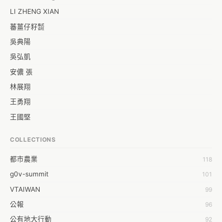
然而，經過這一次的公民覺醒，我有個想法：如果我們不滿意立委可以
在不經過溝通之下，任意修改專業的法案；那麼，我們會滿意各學公會
LI ZHENG XIAN
的理監事提出的修正案嗎？這麼說並不是不相信學公會的理監事，畢竟
蕃薑仔籽㍿
我也身為一員，但我相信，絕對有人（甚至許多人）會對理監事們提出
吳典陽
來的修法版本無法接受。那麼，有沒有一種修法的可能，是所有人都可
以參與其中？
吳弘凱
安儂 張
林展翔
王勇翔
王國堅
王祥安
COLLECTIONS
福明 莊
都市農業
118
蒼時弦也
g0v-summit
101
袁乾鑫
VTAIWAN
99
陳泰澄
公報
96
&#35377;&#24646;&#33287;
公有地大行動
92