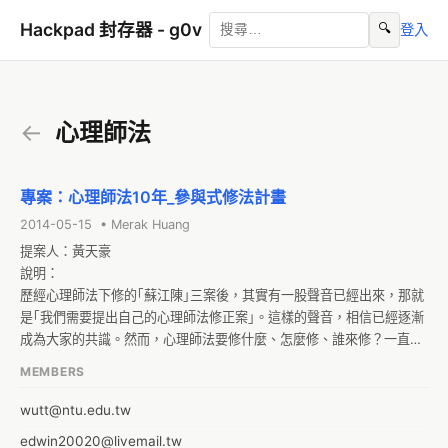
Hackpad 封存器 - g0v
🔍
登入
←
心理師法
專案：心理師法10年_參與式修法計畫
2014-05-15 • Merak Huang
提案人：黃天豪

說明：

歷經心理師法下修的｢蘇江陳｣三案後，其實有一股聲音已經出來，那就
是｢我們需要提出自己的心理師法修正案｣。這樣的聲音，相信已經逐漸
成為大家的共識。然而，心理師法要修什麼、怎麼修、誰來修？一直是
個很大的問題。

MEMBERS
其實，早在蘇案提出之前，臨床與諮商的學公會，就曾經召開過一系列
會議，討論心理師法10年以來，是否需要共同合作來修改的議題；只是
wutt@ntu.edu.tw
當時尚未達到實質的進展。

edwin20020@livemail.tw