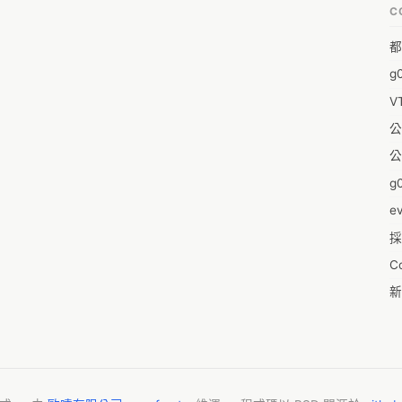
C
福
都
蒼
g
袁
V
陳
公
&
公
-w
g0
0
e
採
1
C
1
新
pl
19
零
1
反
20
婚