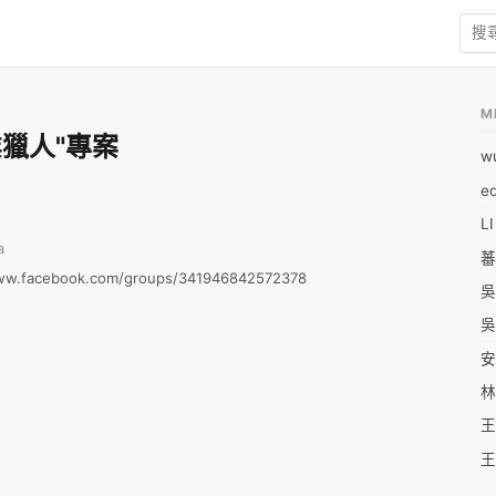
M
獵人"專案
w
e
L
a
蕃
w.facebook.com/groups/341946842572378

吳
吳
安
林
王
王
王