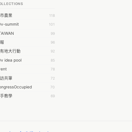
OLLECTIONS
明 莊
市農業
118
時弦也
0v-summit
101
乾鑫
TAIWAN
99
泰澄
報
96
#35377;&#24646;&#33287;
有地大行動
92
ork aeola
v idea pool
85
.0
vent
78
100004224394929@facebook.com
訪共筆
72
001000
ongressOccupied
70
08級醫三牙二
手教學
69
108���������������������������A������������
anning
42
時的學習不能等
38
dropwater
黑箱服貿串連
35
11 2011
姻平權
34