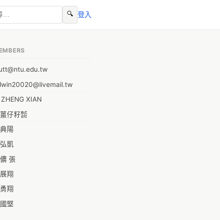
🔍
登入
EMBERS
utt@ntu.edu.tw
dwin20020@livemail.tw
I ZHENG XIAN
薑仔籽㍿
典陽
弘凱
儂 張
展翔
勇翔
國堅
祥安