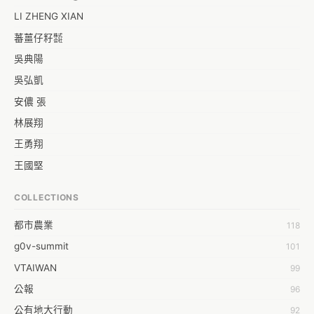
LI ZHENG XIAN
蕃薑仔籽㍿
吳典陽
吳弘凱
安儂 張
林展翔
王勇翔
王國堅
王祥安
COLLECTIONS
福明 莊
都市農業
118
蒼時弦也
g0v-summit
101
袁乾鑫
VTAIWAN
99
陳泰澄
公報
96
&#35377;&#24646;&#33287;
公有地大行動
92