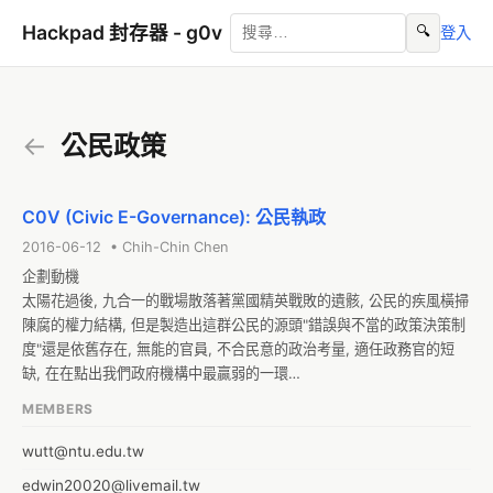
Hackpad 封存器 - g0v
🔍
登入
←
公民政策
C0V (Civic E-Governance): 公民執政
2016-06-12 • Chih-Chin Chen
企劃動機

太陽花過後, 九合一的戰場散落著黨國精英戰敗的遺骸, 公民的疾風橫掃
陳腐的權力結構, 但是製造出這群公民的源頭"錯誤與不當的政策決策制
度"還是依舊存在, 無能的官員, 不合民意的政治考量, 適任政務官的短
缺, 在在點出我們政府機構中最贏弱的一環

不管是通訊 評論 資料開放 督促政府 改變民意, 新的科技降低了新一代
MEMBERS
公民參與政治的門檻並打開了多元的從政方式, 不管是g0v 沃草 割闌尾 
都是極具創新的參政模式, 但是目前這幾種參政模式都讓我們公民偏安
wutt@ntu.edu.tw
於一種烈士型防守的自滿, 我們是保衛者 守夜人 黑暗騎士 卻不是新世
edwin20020@livemail.tw