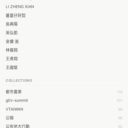
界的神, 好的監督可以拒絕我們不要的社會, 卻無法創造我們想要的新社
會, 再好的防守都無˙法得分, 我們只能消極的批判政策的臃腫與失靈, 批
LI ZHENG XIAN
評政府的獨裁與不透明, 似乎每個政策的編寫者都是腦子有洞的人渣公
蕃薑仔籽㍿
務員, 這時候讓我們不禁仰天長嘆:" 難道就沒有人可以計劃一個有成效 
吳典陽
全面 又兼顧社會需求的政策嗎?"

如同商品與公司需要良性競爭來不斷的提升品質, 政策也是如此, 我們需
吳弘凱
要新的政策計畫組織來不停的與政府 政黨 官員來進行競爭來保持他們
安儂 張
的水準, 甚至是威脅到他們的存在本身, 讓他們拼了命的也要寫出好政
林展翔
策, 要不然他們的薪水 月退俸 18% 獎勵金就別想拿了 (我們的荷包也省
了) 如果我們能夠寫出比現行政策更好 更受人民支持的政策(聯署, 市長
王勇翔
給問嗎?模式), 我們就可以拿著這個政策去向政府逼宮, 請他們執行我們
王國堅
的方案, 要不然就是修改他們方案不足的地方, 否則這群˙"不替人民最大
利益著想"的人渣政務官, 接下來就等著被罷免, 或是不用連任了

王祥安
COLLECTIONS
就是這時候, 你, 沒錯, 就是你, 不要躲, 看到這段文字的你, 就是那個可
福明 莊
以計劃一個有成效 全面 又兼顧社會需求的政策的"沒有人", 為什麼政策
都市農業
118
蒼時弦也
上沒有兼顧弱勢家庭 不顧土地正義 又圖利財團就是因為你沒有幫忙一
g0v-summit
101
起寫, 經濟部與工商大老不顧產業發展的壓低薪資對於台灣的經濟發展
袁乾鑫
只有傷害而無助益, 就是因為寫的人不是你, 你既然知道了這些要素的重
VTAIWAN
99
陳泰澄
要性, 那你就不會允許政策漏掉這一部分, 要救自己的國家與政府, 自己
公報
96
&#35377;&#24646;&#33287;
的政策就要自己寫.
公有地大行動
92